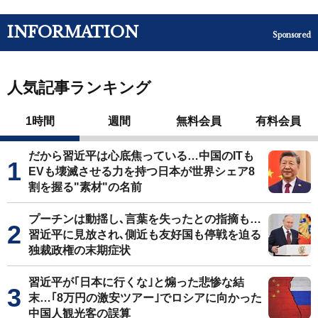
INFORMATION
Sponsored
人気記事ランキング
1時間
週間
無料会員
有料会員
だから習近平は心底焦っている…中国のITも
EVも壊滅させる力を持つ日本が世界シェア8
割を握る"素材"の名前
プーチンは動揺し､言葉を失ったとの指摘も…
習近平に見放され､側近も友好国も停戦を迫る
独裁政権の末期症状
習近平が｢日本に行くな｣と煽った悲惨な結
末…｢8万円の激安ツアー｣でロシアに向かった
中国人観光客の誤算