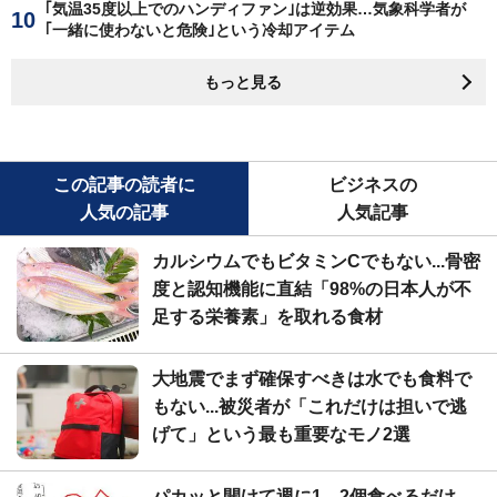
｢気温35度以上でのハンディファン｣は逆効果…気象科学者が
｢一緒に使わないと危険｣という冷却アイテム
もっと見る
この記事の読者に
ビジネスの
人気の記事
人気記事
カルシウムでもビタミンCでもない...骨密
度と認知機能に直結「98%の日本人が不
足する栄養素」を取れる食材
大地震でまず確保すべきは水でも食料で
もない...被災者が「これだけは担いで逃
げて」という最も重要なモノ2選
パカッと開けて週に1、2個食べるだけ...