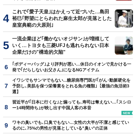
これで｢愛子天皇｣はかえって近づいた…島田
裕巳｢野望にとらわれた麻生太郎が見落とした
皇室典範の大原則｣
一流企業ほど｢働かないオジサン｣が増殖して
いく…トヨタも三菱UFJも逃れられない日本
企業だけの"構造的欠陥"
｢ボディーバッグ｣より評判が悪い…休日のイオンで見かける一
発で｢だらしないお父さん｣になるNGアイテム
イワシでもサンマでもない...糖尿病専門医が｢がん･動脈硬化を
予防し､美肌を保つ栄養素をとれる魚の種類｣【最強の魚活術3
選】
習近平が｢日本に行くな｣と煽っても､寿司は奪えない…｢スシロ
ー14時間待ち｣が映し出す中国人客の本音
ワキの臭いでも､口臭でもない…女性の大半が不潔と感じてい
るのに､75%の男性が見落としている"臭い"の正体