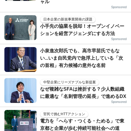
ャル
Sponsored
日本企業の新規事業開発の課題
小手先の協業を脱却！オープンイノベー
ションを経営アジェンダにする方法
Sponsored
小泉進次郎氏でも、高市早苗氏でもな
い...いま自民党内で急浮上している「次
の首相」有力候補の意外な名前
中堅企業にリーズナブルな新提案
なぜ複雑なSFAは挫折する？少人数組織
に最適な「名刺管理の延長」で進めるDX
Sponsored
官民で挑むHTTアクション
電力を「へらす・つくる・ためる」で東
京都と企業が歩む持続可能社会への道