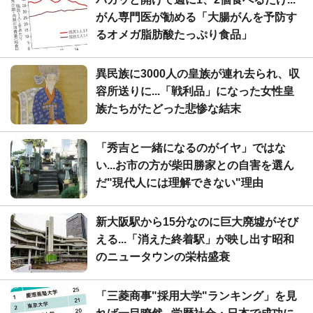
がん専門医が勧める「大腸がんを予防す
るオメガ脂肪酸たっぷり食品」
異民族に3000人の皇族が連れ去られ、収
容所送りに...「戦利品」になった女性皇
族たちがたどった悲惨な結末
「秀吉と一緒になるのがイヤ」ではな
い...お市の方が柴田勝家との自害を選ん
だ"現代人には理解できない"理由
新大阪駅から15分なのに巨大廃墟がそび
える...「消えた終着駅」が映し出す昭和
のニュータウンの栄枯盛衰
「三菱商事"採用大学"ランキング」を見