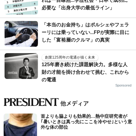
れば一目瞭然...学歴社会・日本で成功に
必要な「出身大学の最低ライン」
「本当のお金持ち」はポルシェやフェラ
ーリには乗っていない...FPが実際に目に
した「富裕層のクルマ」の真実
創業125周年の電通が描く未来
125年磨き続けた課題解決力。多様な人
財の才能を掛け合わせて挑む、これから
の電通
Sponsored
首よりも脇よりも効果的…熱中症研究者が
｢暑いときは真っ先にここを冷やせ｣という意
外な体の部位