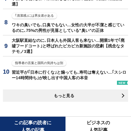
選】
｢清潔感｣には男女差がある
ワキの臭いでも､口臭でもない…女性の大半が不潔と感じてい
るのに､75%の男性が見落としている"臭い"の正体
大阪駅直結なのに､日本人も外国人客も来ない…開業1年で｢廃
墟フードコート｣と呼ばれたピカピカ新施設の悲劇【残念なタ
テモノ3選】
指導者の言葉と国民の気持ちは別
習近平が｢日本に行くな｣と煽っても､寿司は奪えない…｢スシロ
ー14時間待ち｣が映し出す中国人客の本音
もっと見る
この記事の読者に
ビジネスの
人気の記事
人気記事