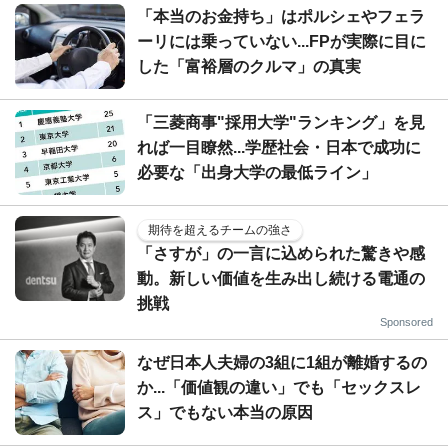
「本当のお金持ち」はポルシェやフェラ
ーリには乗っていない...FPが実際に目に
した「富裕層のクルマ」の真実
「三菱商事"採用大学"ランキング」を見
れば一目瞭然...学歴社会・日本で成功に
必要な「出身大学の最低ライン」
期待を超えるチームの強さ
「さすが」の一言に込められた驚きや感
動。新しい価値を生み出し続ける電通の
挑戦
Sponsored
なぜ日本人夫婦の3組に1組が離婚するの
か...「価値観の違い」でも「セックスレ
ス」でもない本当の原因