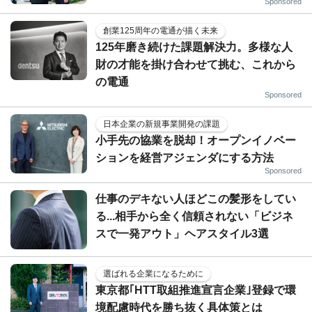
Sponsored
創業125周年の電通が描く未来
125年磨き続けた課題解決力。多様な人
財の才能を掛け合わせて挑む、これから
の電通
Sponsored
日本企業の新規事業開発の課題
小手先の協業を脱却！オープンイノベー
ションを経営アジェンダにする方法
Sponsored
仕事のデキない人ほどこの髪形をしてい
る...相手から全く信頼されない「ビジネ
スで一発アウト」ヘアスタイル3選
選ばれる企業になるために
東京都｢HTT取組推進宣言企業｣登録で環
境配慮時代を勝ち抜く具体策とは