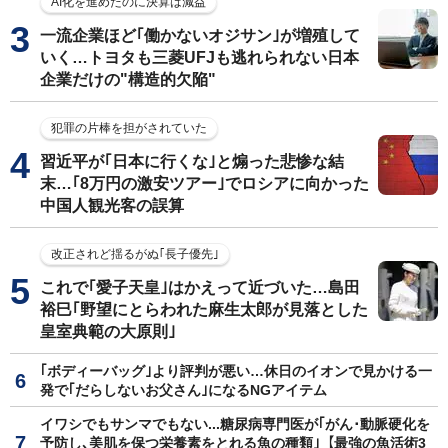
AI化を進めたのに決算は減益
一流企業ほど｢働かないオジサン｣が増殖して
いく…トヨタも三菱UFJも逃れられない日本
企業だけの"構造的欠陥"
犯罪の片棒を担がされていた
習近平が｢日本に行くな｣と煽った悲惨な結
末…｢8万円の激安ツアー｣でロシアに向かった
中国人観光客の誤算
改正されど揺るがぬ｢長子優先｣
これで｢愛子天皇｣はかえって近づいた…島田
裕巳｢野望にとらわれた麻生太郎が見落とした
皇室典範の大原則｣
｢ボディーバッグ｣より評判が悪い…休日のイオンで見かける一
発で｢だらしないお父さん｣になるNGアイテム
イワシでもサンマでもない...糖尿病専門医が｢がん･動脈硬化を
予防し､美肌を保つ栄養素をとれる魚の種類｣【最強の魚活術3