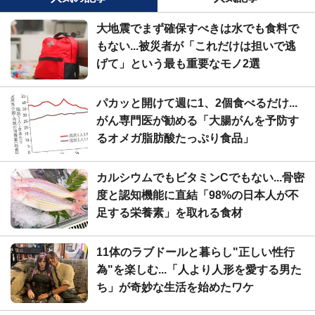
大地震でまず確保すべきは水でも食料で
もない...被災者が「これだけは担いで逃
げて」という最も重要なモノ2選
パカッと開けて週に1、2個食べるだけ...
がん専門医が勧める「大腸がんを予防す
るオメガ脂肪酸たっぷり食品」
カルシウムでもビタミンCでもない...骨密
度と認知機能に直結「98%の日本人が不
足する栄養素」を取れる食材
11体のラブドールと暮らし"正しい性行
為"を楽しむ...「人より人形を愛する男た
ち」が奇妙な生活を始めたワケ