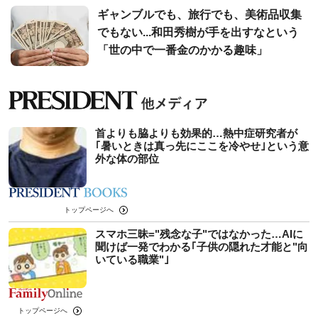
ギャンブルでも、旅行でも、美術品収集
でもない...和田秀樹が手を出すなという
「世の中で一番金のかかる趣味」
首よりも脇よりも効果的…熱中症研究者が
｢暑いときは真っ先にここを冷やせ｣という意
外な体の部位
トップページへ
スマホ三昧="残念な子"ではなかった…AIに
聞けば一発でわかる｢子供の隠れた才能と"向
いている職業"｣
トップページへ