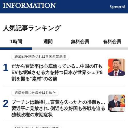
INFORMATION
Sponsored
人気記事ランキング
1時間
週間
無料会員
有料会員
経済戦争踏み切れば自国産業崩壊
だから習近平は心底焦っている…中国のITも
EVも壊滅させる力を持つ日本が世界シェア8
割を握る"素材"の名前
選挙を前に分裂をはじめた
プーチンは動揺し､言葉を失ったとの指摘も…
習近平に見放され､側近も友好国も停戦を迫る
独裁政権の末期症状