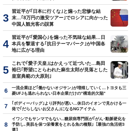
習近平が｢日本に行くな｣と煽った悲惨な結
末…｢8万円の激安ツアー｣でロシアに向かった
中国人観光客の誤算
習近平が｢愛国心｣を煽った不気味な結果…日
本兵を撃退する｢抗日テーマパーク｣が中国各
地に広がる理由
これで｢愛子天皇｣はかえって近づいた…島田
裕巳｢野望にとらわれた麻生太郎が見落とした
皇室典範の大原則｣
一流企業ほど｢働かないオジサン｣が増殖していく…トヨタも三
菱UFJも逃れられない日本企業だけの"構造的欠陥"
｢ボディーバッグ｣より評判が悪い…休日のイオンで見かける一
発で｢だらしないお父さん｣になるNGアイテム
イワシでもサンマでもない...糖尿病専門医が｢がん･動脈硬化を
予防し､美肌を保つ栄養素をとれる魚の種類｣【最強の魚活術3
選】