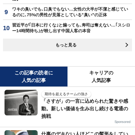
ワキの臭いでも､口臭でもない…女性の大半が不潔と感じてい
るのに､75%の男性が見落としている"臭い"の正体
習近平が｢日本に行くな｣と煽っても､寿司は奪えない…｢スシロ
ー14時間待ち｣が映し出す中国人客の本音
もっと見る
この記事の読者に
キャリアの
人気の記事
人気記事
期待を超えるチームの強さ
「さすが」の一言に込められた驚きや感
動。新しい価値を生み出し続ける電通の
挑戦
Sponsored
仕事のデキない人ほどこの髪形をしてい