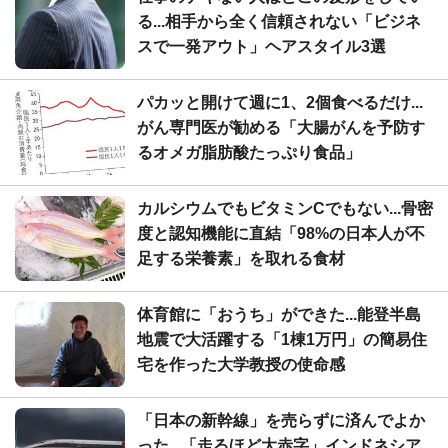
る...相手から全く信頼されない「ビジネ
スで一発アウト」ヘアスタイル3選
パカッと開けて週に1、2個食べるだけ...
がん専門医が勧める「大腸がんを予防す
るオメガ脂肪酸たっぷり食品」
カルシウムでもビタミンCでもない...骨密
度と認知機能に直結「98%の日本人が不
足する栄養素」を取れる食材
体育館に「おうち」ができた...能登半島
地震で大活躍する「1棟1万円」の簡易住
宅を作った大学教授の使命感
「日本の新幹線」を売らずに済んでよか
った...「走るほど大赤字」インドネシア