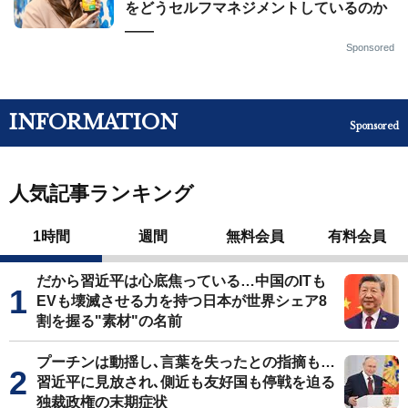
をどうセルフマネジメントしているのか
——
Sponsored
INFORMATION
Sponsored
人気記事ランキング
1時間
週間
無料会員
有料会員
だから習近平は心底焦っている…中国のITも
EVも壊滅させる力を持つ日本が世界シェア8
割を握る"素材"の名前
プーチンは動揺し､言葉を失ったとの指摘も…
習近平に見放され､側近も友好国も停戦を迫る
独裁政権の末期症状