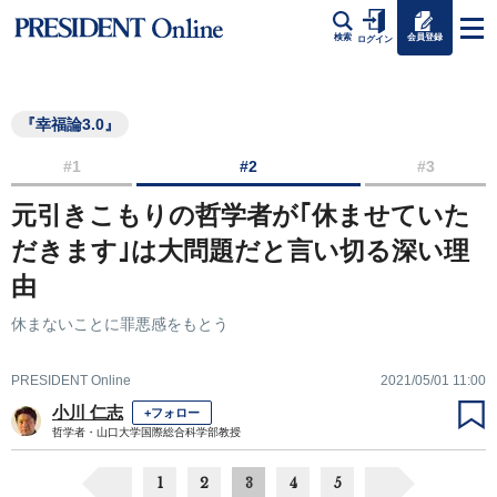
会員登録
検索
ログイン
『幸福論3.0』
#1
#2
#3
元引きこもりの哲学者が｢休ませていた
だきます｣は大問題だと言い切る深い理
由
休まないことに罪悪感をもとう
PRESIDENT Online
2021/05/01 11:00
小川 仁志
+フォロー
哲学者・山口大学国際総合科学部教授
1
2
3
4
5