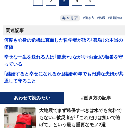
1
2
3
4
5
キャリア
#働き方
#休暇
#書籍抜粋
関連記事
何度も心身の危機に直面した哲学者が語る｢孤独｣の本当の
価値
幸せな一生を送れる人は｢健康￫つながり￫お金｣の順番を守
っている
｢結婚すると幸せになれるか｣結婚40年でも円満な夫婦が共
通して守ること
あわせて読みたい
#働き方の記事
大地震でまず確保すべきは水でも食料で
もない...被災者が「これだけは担いで逃
げて」という最も重要なモノ2選