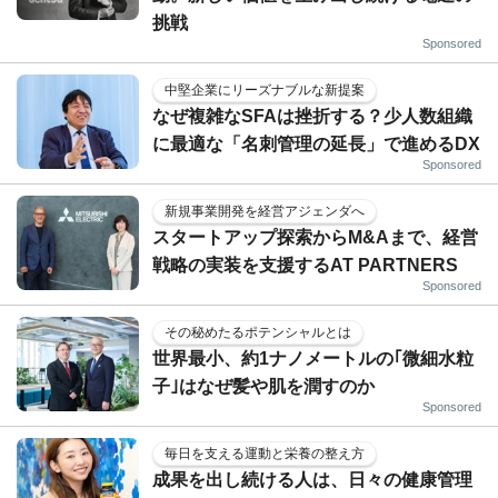
挑戦
Sponsored
中堅企業にリーズナブルな新提案
なぜ複雑なSFAは挫折する？少人数組織
に最適な「名刺管理の延長」で進めるDX
Sponsored
新規事業開発を経営アジェンダへ
スタートアップ探索からM&Aまで、経営
戦略の実装を支援するAT PARTNERS
Sponsored
その秘めたるポテンシャルとは
世界最小、約1ナノメートルの｢微細水粒
子｣はなぜ髪や肌を潤すのか
Sponsored
毎日を支える運動と栄養の整え方
成果を出し続ける人は、日々の健康管理