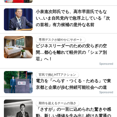
小泉進次郎氏でも、高市早苗氏でもな
い...いま自民党内で急浮上している「次
の首相」有力候補の意外な名前
専用デスクが細やかにサポート
ビジネスリーダーのための安らぎの空
間…都心を離れて軽井沢の「シェア別
荘」へ！
Sponsored
官民で挑むHTTアクション
電力を「へらす・つくる・ためる」で東
京都と企業が歩む持続可能社会への道
Sponsored
期待を超えるチームの強さ
「さすが」の一言に込められた驚きや感
動。新しい価値を生み出し続ける電通の