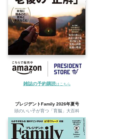
雑誌の予約購読
はこちら
プレジデントFamily 2026年夏号
頭のいい子が育つ「育脳」大百科