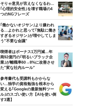
そりゃ意見が言えなくなるわ…
｢心理的安全性｣を壊す職場の4
つのNGフレーズ
｢働かないオジサン｣より嫌われ
る…よかれと思って｢無駄に働き
すぎるオジサン｣が増やしてしま
う"不要な会議"
喫煙者はボーナス1万円減…年
商92億円の｢明るいブラック企
業｣が離職率60→8%に改善させ
た"変な社内ルール"
参考書代も受講料もかからな
い…独学の資格勉強を根本から
変える｢Googleの最新無料ツー
ル｣のスゴい使い方【AIを使い倒
す3選】