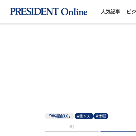
人気記事
ビジ
『幸福論3.0』
#働き方
#休暇
#1