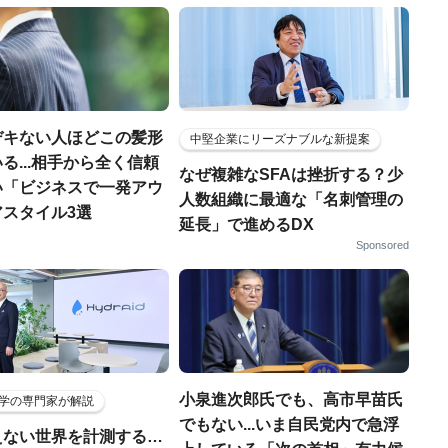
デキない人ほどこの髪形
中堅企業にリーズナブルな新提案
る...相手から全く信頼
なぜ複雑なSFAは挫折する？少
い「ビジネスで一発アウ
人数組織に最適な「名刺管理の
アスタイル3選
延長」で進めるDX
Sponsored
小泉進次郎氏でも、高市早苗氏
学の専門家が解説
でもない...いま自民党内で急浮
えない世界を計測する…