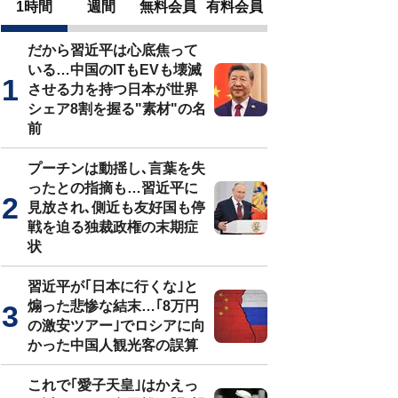
1時間
週間
無料会員
有料会員
だから習近平は心底焦って
いる…中国のITもEVも壊滅
させる力を持つ日本が世界
シェア8割を握る"素材"の名
前
プーチンは動揺し､言葉を失
ったとの指摘も…習近平に
見放され､側近も友好国も停
戦を迫る独裁政権の末期症
状
習近平が｢日本に行くな｣と
煽った悲惨な結末…｢8万円
の激安ツアー｣でロシアに向
かった中国人観光客の誤算
これで｢愛子天皇｣はかえっ