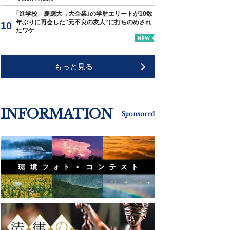
｢進学校→慶應大→大企業｣の学歴エリートが10数
年ぶりに再会した"元不良の友人"に打ちのめされ
たワケ
もっと見る
INFORMATION
Sponsored