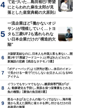
て近づいた…島田裕巳｢野望
にとらわれた麻生太郎が見
落とした皇室典範の大原則｣
一流企業ほど｢働かないオジ
サン｣が増殖していく…トヨ
タも三菱UFJも逃れられな
い日本企業だけの"構造的欠
陥"
大阪駅直結なのに､日本人も外国人客も来ない…開
業1年で｢廃墟フードコート｣と呼ばれたピカピカ
新施設の悲劇【残念なタテモノ3選】
｢ボディーバッグ｣より評判が悪い…休日のイオン
で見かける一発で｢だらしないお父さん｣になるNG
アイテム
イワシでもサンマでもない...糖尿病専門医が｢が
ん･動脈硬化を予防し､美肌を保つ栄養素をとれる
魚の種類｣【最強の魚活術3選】
怒るべきは｢おじさんの短パン｣ではない…海外報
道から見えた国民に省エネを押し付けるだけの日
本政府の無策