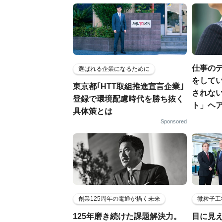
仕事の
選ばれる企業になるために
をしてい
東京都｢HTT取組推進宣言企業｣
されな
登録で環境配慮時代を勝ち抜く
ト」ヘ
具体策とは
Sponsored
創業125周年の電通が描く未来
微粒子工
125年磨き続けた課題解決力。
目に見