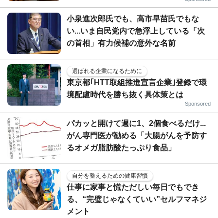
小泉進次郎氏でも、高市早苗氏でもな
い...いま自民党内で急浮上している「次
の首相」有力候補の意外な名前
選ばれる企業になるために
東京都｢HTT取組推進宣言企業｣登録で環
境配慮時代を勝ち抜く具体策とは
Sponsored
パカッと開けて週に1、2個食べるだけ...
がん専門医が勧める「大腸がんを予防す
るオメガ脂肪酸たっぷり食品」
自分を整えるための健康習慣
仕事に家事と慌ただしい毎日でもでき
る、“完璧じゃなくていい”セルフマネジ
メント