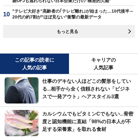
菱UFJも逃れられない日本企業だけの"構造的欠陥"
"テレビ大好き"高齢者の｢テレビ離れ｣が始まった…10代後半～
20代の約7割が"ほぼ見ない"衝撃の最新データ
もっと見る
この記事の読者に
キャリアの
人気の記事
人気記事
仕事のデキない人ほどこの髪形をしてい
る...相手から全く信頼されない「ビジネ
スで一発アウト」ヘアスタイル3選
カルシウムでもビタミンCでもない...骨密
度と認知機能に直結「98%の日本人が不
足する栄養素」を取れる食材