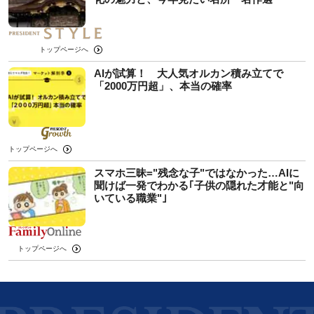
トップページへ
AIが試算！ 大人気オルカン積み立てで
「2000万円超」、本当の確率
トップページへ
スマホ三昧="残念な子"ではなかった…AIに
聞けば一発でわかる｢子供の隠れた才能と"向
いている職業"｣
トップページへ