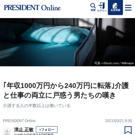
会員登録
検索
ログイン
写真＝iStock.com／Willowpix
｢年収1000万円から240万円に転落｣介護
と仕事の両立に戸惑う男たちの嘆き
介護する人の半数以上は働いている
PRESIDENT Online
2021/03/21 9:00
津止 正敏
+フォロー
立命館大学産業社会学部教授