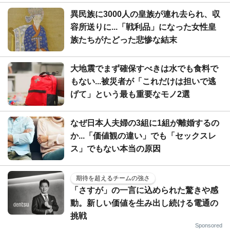
異民族に3000人の皇族が連れ去られ、収
容所送りに...「戦利品」になった女性皇
族たちがたどった悲惨な結末
大地震でまず確保すべきは水でも食料で
もない...被災者が「これだけは担いで逃
げて」という最も重要なモノ2選
なぜ日本人夫婦の3組に1組が離婚するの
か...「価値観の違い」でも「セックスレ
ス」でもない本当の原因
期待を超えるチームの強さ
「さすが」の一言に込められた驚きや感
動。新しい価値を生み出し続ける電通の
挑戦
Sponsored