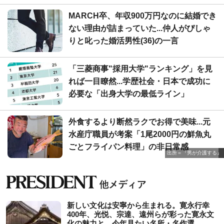
MARCH卒、年収900万円なのに結婚でき
ない理由が詰まっていた...仲人がぴしゃ
りと叱った婚活男性(36)の一言
「三菱商事"採用大学"ランキング」を見
れば一目瞭然...学歴社会・日本で成功に
必要な「出身大学の最低ライン」
外食するより断然ラクでお得で美味...元
水産庁職員が考案「1尾2000円の鮮魚丸
ごとフライパン料理」の非日常感
出所＝『男が介護する』
新しい文化は安寧から生まれる。寛永行幸
400年、光悦、宗達、遠州らが彩った寛永文
化の魅力と、今年見たい名所・名作選