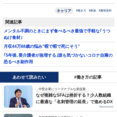
キャリア
#働き方
#家族
#書籍抜粋
関連記事
メンタル不調のときにまず食べるべき最強で手軽な｢うつ
ぬけ食材｣
月収44万68歳の悩み"暇で暇で死にそう"
｢5年後､要介護者が急増する｣誰も気づかないコロナ自粛の
恐るべき副作用
あわせて読みたい
#働き方の記事
中堅企業にリーズナブルな新提案
なぜ複雑なSFAは挫折する？少人数組織
に最適な「名刺管理の延長」で進めるDX
Sponsored