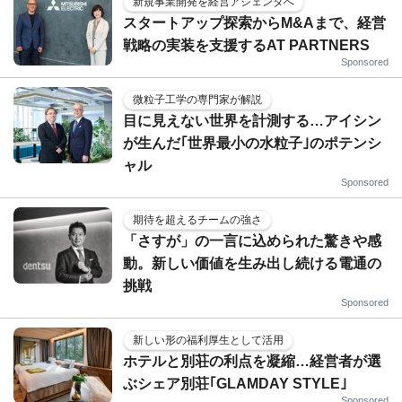
新規事業開発を経営アジェンダへ
スタートアップ探索からM&Aまで、経営
戦略の実装を支援するAT PARTNERS
Sponsored
微粒子工学の専門家が解説
目に見えない世界を計測する…アイシン
が生んだ｢世界最小の水粒子｣のポテンシ
ャル
Sponsored
期待を超えるチームの強さ
「さすが」の一言に込められた驚きや感
動。新しい価値を生み出し続ける電通の
挑戦
Sponsored
新しい形の福利厚生として活用
ホテルと別荘の利点を凝縮…経営者が選
ぶシェア別荘｢GLAMDAY STYLE｣
Sponsored