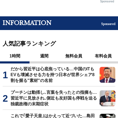
Sponsored
INFORMATION
Sponsored
人気記事ランキング
1時間
週間
無料会員
有料会員
だから習近平は心底焦っている…中国のITも
EVも壊滅させる力を持つ日本が世界シェア8
割を握る"素材"の名前
プーチンは動揺し､言葉を失ったとの指摘も…
習近平に見放され､側近も友好国も停戦を迫る
独裁政権の末期症状
これで｢愛子天皇｣はかえって近づいた…島田