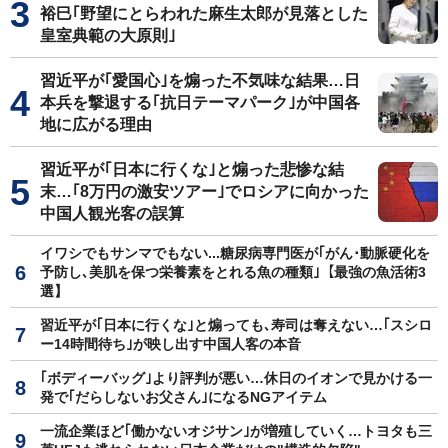
裕巳｢野望にとらわれた麻生太郎が見落とした
皇室典範の大原則｣
習近平が｢愛国心｣を煽った不気味な結果…日
本兵を撃退する｢抗日テーマパーク｣が中国各
地に広がる理由
習近平が｢日本に行くな｣と煽った悲惨な結
末…｢8万円の激安ツアー｣でロシアに向かった
中国人観光客の誤算
イワシでもサンマでもない...糖尿病専門医が｢がん･動脈硬化を
予防し､美肌を保つ栄養素をとれる魚の種類｣【最強の魚活術3
選】
習近平が｢日本に行くな｣と煽っても､寿司は奪えない…｢スシロ
ー14時間待ち｣が映し出す中国人客の本音
｢ボディーバッグ｣より評判が悪い…休日のイオンで見かける一
発で｢だらしないお父さん｣になるNGアイテム
一流企業ほど｢働かないオジサン｣が増殖していく…トヨタも三