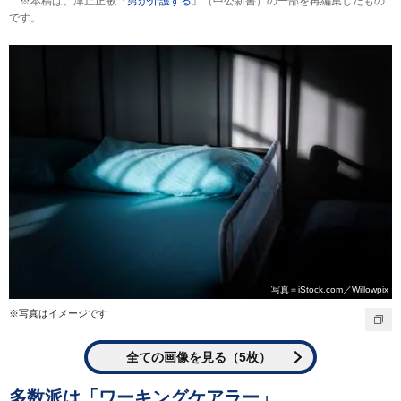
※本稿は、津止正敏『
男が介護する
』（中公新書）の一部を再編集したもの
です。
写真＝iStock.com／Willowpix
※写真はイメージです
全ての画像を見る（5枚）
多数派は「ワーキングケアラー」