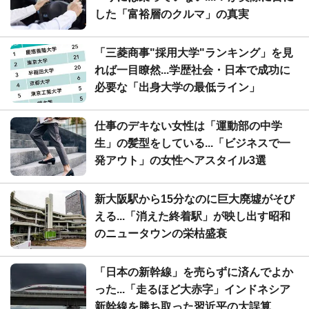
した「富裕層のクルマ」の真実
「三菱商事"採用大学"ランキング」を見
れば一目瞭然...学歴社会・日本で成功に
必要な「出身大学の最低ライン」
仕事のデキない女性は「運動部の中学
生」の髪型をしている...「ビジネスで一
発アウト」の女性ヘアスタイル3選
新大阪駅から15分なのに巨大廃墟がそび
える...「消えた終着駅」が映し出す昭和
のニュータウンの栄枯盛衰
「日本の新幹線」を売らずに済んでよか
った...「走るほど大赤字」インドネシア
新幹線を勝ち取った習近平の大誤算