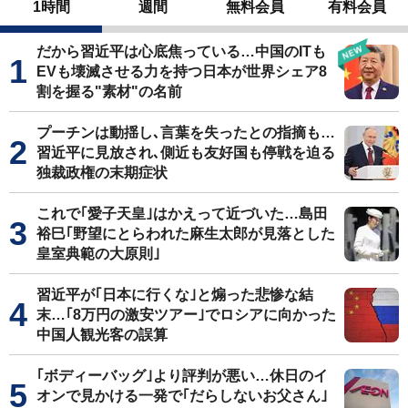
1時間
週間
無料会員
有料会員
だから習近平は心底焦っている…中国のITも
EVも壊滅させる力を持つ日本が世界シェア8
割を握る"素材"の名前
プーチンは動揺し､言葉を失ったとの指摘も…
習近平に見放され､側近も友好国も停戦を迫る
独裁政権の末期症状
これで｢愛子天皇｣はかえって近づいた…島田
裕巳｢野望にとらわれた麻生太郎が見落とした
皇室典範の大原則｣
習近平が｢日本に行くな｣と煽った悲惨な結
末…｢8万円の激安ツアー｣でロシアに向かった
中国人観光客の誤算
｢ボディーバッグ｣より評判が悪い…休日のイ
オンで見かける一発で｢だらしないお父さん｣