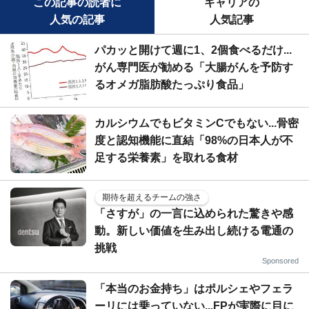
この記事の読者に
キャリアの
人気の記事
人気記事
パカッと開けて週に1、2個食べるだけ...
がん専門医が勧める「大腸がんを予防す
るオメガ脂肪酸たっぷり食品」
カルシウムでもビタミンCでもない...骨密
度と認知機能に直結「98%の日本人が不
足する栄養素」を取れる食材
期待を超えるチームの強さ
「さすが」の一言に込められた驚きや感
動。新しい価値を生み出し続ける電通の
挑戦
Sponsored
「本当のお金持ち」はポルシェやフェラ
ーリには乗っていない...FPが実際に目に