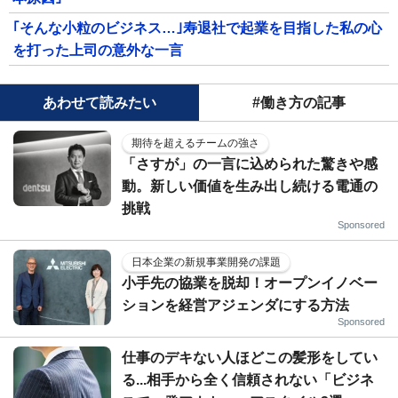
｢そんな小粒のビジネス…｣寿退社で起業を目指した私の心
を打った上司の意外な一言
あわせて読みたい
#働き方の記事
期待を超えるチームの強さ
「さすが」の一言に込められた驚きや感
動。新しい価値を生み出し続ける電通の
挑戦
Sponsored
日本企業の新規事業開発の課題
小手先の協業を脱却！オープンイノベー
ションを経営アジェンダにする方法
Sponsored
仕事のデキない人ほどこの髪形をしてい
る...相手から全く信頼されない「ビジネ