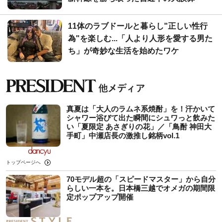
11体のラブドールと暮らし"正しい性行
為"を楽しむ...「人より人形を愛する男た
ち」が奇妙な生活を始めたワケ
真夏は「大人のラムネ系焼酎」を！汗かいて
シャワー浴びて出た瞬間にシュワっと飲みた
い「夏限定 あさぎりの花」／「鳥酎 神田大
手町」中瀬店長の激推し銘柄vol.1
トップページへ
70モデル超の「スピードマスター」から自分
らしい一本を。日本橋三越でオメガの期間限
定ポップアップ開催