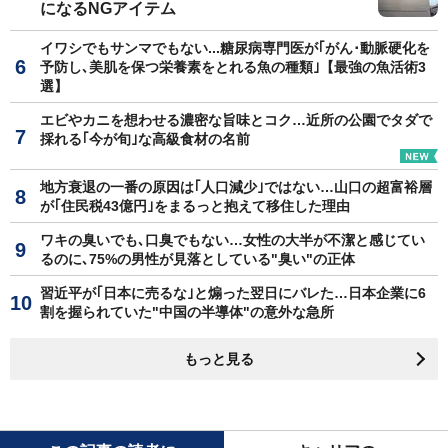
になるNGアイテム
イワシでもサンマでもない...糖尿病専門医が｢がん･動脈硬化を
予防し､美肌を保つ栄養素をとれる魚の種類｣【最強の魚活術3
選】
エビやカニを想わせる濃密な旨味とコク…近所の公園でタダで
採れる｢今が旬｣な高級食材の名前
地方衰退の一番の原因は｢人口減少｣ではない…山口の超富裕層
が｢住民税43億円｣をまるっと抱えて移住した理由
ワキの臭いでも､口臭でもない…女性の大半が不潔と感じてい
るのに､75%の男性が見落としている"臭い"の正体
習近平が｢日本に売るな｣と煽った翌日にバレた…日本企業に6
割を握られていた"中国の半導体"の意外な急所
もっと見る