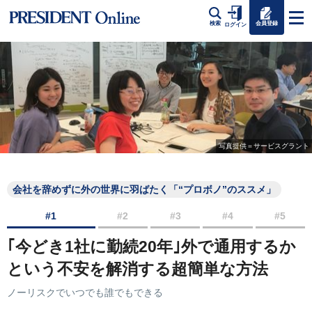
会員登録
検索
ログイン
写真提供＝サービスグラント
会社を辞めずに外の世界に羽ばたく「“プロボノ”のススメ」
#1
#2
#3
#4
#5
｢今どき1社に勤続20年｣外で通用するか
という不安を解消する超簡単な方法
ノーリスクでいつでも誰でもできる