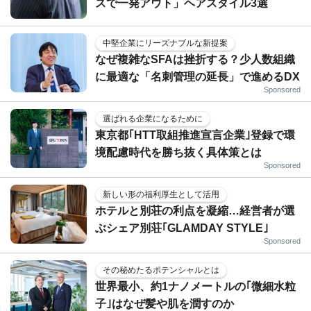
スで一発アウト」ヘアスタイル3選
中堅企業にリーズナブルな新提案
なぜ複雑なSFAは挫折する？少人数組織
に最適な「名刺管理の延長」で進めるDX
Sponsored
選ばれる企業になるために
東京都｢HTT取組推進宣言企業｣登録で環
境配慮時代を勝ち抜く具体策とは
Sponsored
新しい形の福利厚生として活用
ホテルと別荘の利点を凝縮…経営者が選
ぶシェア別荘｢GLAMDAY STYLE｣
Sponsored
その秘めたるポテンシャルとは
世界最小、約1ナノメートルの｢微細水粒
子｣はなぜ髪や肌を潤すのか