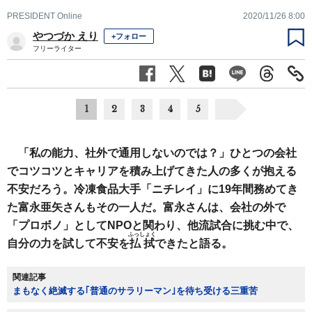
PRESIDENT Online
2020/11/26 8:00
やつづか えり
+フォロー
フリーライター
1
2
3
4
5
「私の能力、社外で通用しないのでは？」ひとつの会社
でコツコツとキャリアを積み上げてきた人の多くが抱える
不安だろう。冷凍食品大手「ニチレイ」に19年間務めてき
た富永亜矢さんもその一人だ。富永さんは、会社の外で
「プロボノ」としてNPOと関わり、他流試合に挑む中で、
ふっしょく
自分の力を試して不安を
払拭
できたと語る。
関連記事
まもなく絶滅する｢普通のサラリーマン｣を待ち受ける三重苦