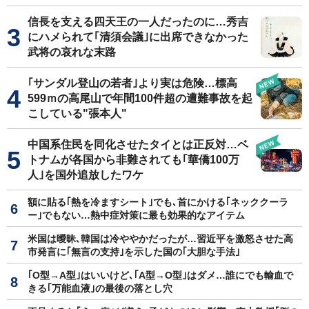
信長を支える四天王の一人だったのに…秀吉
にハメられて｢清須会議｣に出席できなかった
武将の哀れな末路
｢サンダル登山の若者｣より実は危険…標高
599ｍの高尾山で年間100件超の遭難事故を起
こしている"張本人"
中国系住民を同化させたタイとは正反対…ベ
トナムが各国から非難されても｢華僑100万
人｣を国外追放したワケ
額に貼る｢熱を冷ますシート｣でも､首にかける｢ネッククーラ
ー｣でもない…熱中症対策に最も効果的なアイテム
米国は曖昧､韓国は冷ややかだったが…習近平を激怒させた高
市発言に｢無言の支持｣を示した国の｢大胆な手法｣
｢O型→A型｣はいいけど､｢A型→O型｣はダメ…誰にでも輸血で
きる｢万能血液｣の最後の落とし穴