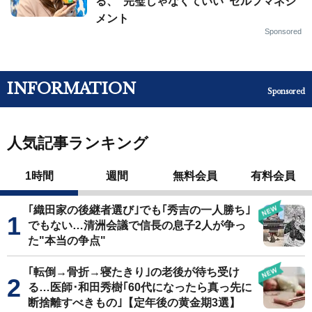
る、“完璧じゃなくていい”セルフマネジ
メント
Sponsored
INFORMATION
Sponsored
人気記事ランキング
1時間
週間
無料会員
有料会員
｢織田家の後継者選び｣でも｢秀吉の一人勝ち｣
でもない…清洲会議で信長の息子2人が争っ
た"本当の争点"
｢転倒→骨折→寝たきり｣の老後が待ち受け
る…医師･和田秀樹｢60代になったら真っ先に
断捨離すべきもの｣【定年後の黄金期3選】