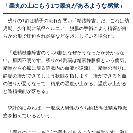
「睾丸の上にもう1つ睾丸があるような感覚」
残りの1割は精子の流れが悪い「精路障害」だ。これは幼
児期、少年期に鼠径ヘルニア、脱腸の手術により精管が何
らかの形で圧迫され炎症などを起こしている場合だ。
「造精機能障害のうち6割はなぜそうなったか分からな
い。原因不明です。残りの4割弱は精索静脈瘤という病気。
精巣から心臓に戻る静脈内の血液が逆流し、精巣の周りに
静脈の瘤ができてしまう状態を指します。瘤ができると血
の巡りが悪くなって、精巣の温度が上がる。温度が上がる
と造精機能が落ちる」
統計的にみれば、一般成人男性のうち約15％は精索静脈
瘤を抱えているという。
「睾丸の上に、もう1つ睾丸があるような感覚です。激し