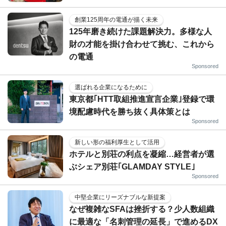
創業125周年の電通が描く未来
125年磨き続けた課題解決力。多様な人
財の才能を掛け合わせて挑む、これから
の電通
Sponsored
選ばれる企業になるために
東京都｢HTT取組推進宣言企業｣登録で環
境配慮時代を勝ち抜く具体策とは
Sponsored
新しい形の福利厚生として活用
ホテルと別荘の利点を凝縮…経営者が選
ぶシェア別荘｢GLAMDAY STYLE｣
Sponsored
中堅企業にリーズナブルな新提案
なぜ複雑なSFAは挫折する？少人数組織
に最適な「名刺管理の延長」で進めるDX