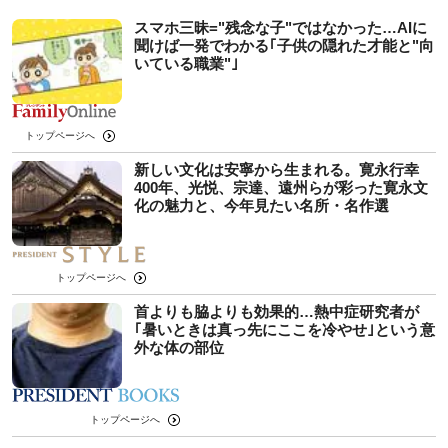
スマホ三昧="残念な子"ではなかった…AIに
聞けば一発でわかる｢子供の隠れた才能と"向
いている職業"｣
トップページへ
新しい文化は安寧から生まれる。寛永行幸
400年、光悦、宗達、遠州らが彩った寛永文
化の魅力と、今年見たい名所・名作選
トップページへ
首よりも脇よりも効果的…熱中症研究者が
｢暑いときは真っ先にここを冷やせ｣という意
外な体の部位
トップページへ