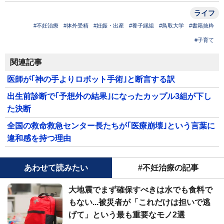
ライフ
#不妊治療
#体外受精
#妊娠・出産
#養子縁組
#鳥取大学
#書籍抜粋
#子育て
関連記事
医師が｢神の手よりロボット手術｣と断言する訳
出生前診断で｢予想外の結果｣になったカップル3組が下し
た決断
全国の救命救急センター長たちが｢医療崩壊｣という言葉に
違和感を持つ理由
あわせて読みたい
#不妊治療の記事
大地震でまず確保すべきは水でも食料で
もない...被災者が「これだけは担いで逃
げて」という最も重要なモノ2選