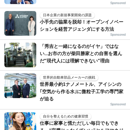
Sponsored
日本企業の新規事業開発の課題
小手先の協業を脱却！オープンイノベー
ションを経営アジェンダにする方法
Sponsored
「秀吉と一緒になるのがイヤ」ではな
い...お市の方が柴田勝家との自害を選ん
だ"現代人には理解できない"理由
世界的自動車部品メーカーの挑戦
世界最小約1ナノメートル、アイシンの
｢空気から作る水｣に微粒子工学の専門家
が迫る
Sponsored
自分を整えるための健康習慣
仕事に家事と慌ただしい毎日でもでき