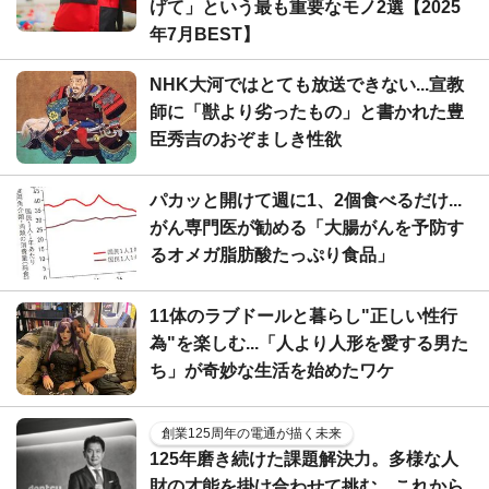
げて」という最も重要なモノ2選【2025
年7月BEST】
NHK大河ではとても放送できない...宣教
師に「獣より劣ったもの」と書かれた豊
臣秀吉のおぞましき性欲
パカッと開けて週に1、2個食べるだけ...
がん専門医が勧める「大腸がんを予防す
るオメガ脂肪酸たっぷり食品」
11体のラブドールと暮らし"正しい性行
為"を楽しむ...「人より人形を愛する男た
ち」が奇妙な生活を始めたワケ
創業125周年の電通が描く未来
125年磨き続けた課題解決力。多様な人
財の才能を掛け合わせて挑む、これから