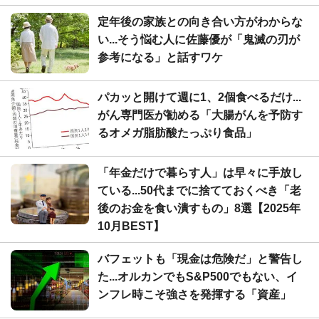
定年後の家族との向き合い方がわからな
い...そう悩む人に佐藤優が「鬼滅の刃が
参考になる」と話すワケ
パカッと開けて週に1、2個食べるだけ...
がん専門医が勧める「大腸がんを予防す
るオメガ脂肪酸たっぷり食品」
「年金だけで暮らす人」は早々に手放し
ている...50代までに捨てておくべき「老
後のお金を食い潰すもの」8選【2025年
10月BEST】
バフェットも「現金は危険だ」と警告し
た...オルカンでもS&P500でもない、イ
ンフレ時こそ強さを発揮する「資産」