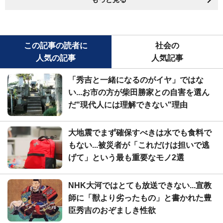
この記事の読者に
社会の
人気の記事
人気記事
「秀吉と一緒になるのがイヤ」ではな
い...お市の方が柴田勝家との自害を選ん
だ"現代人には理解できない"理由
大地震でまず確保すべきは水でも食料で
もない...被災者が「これだけは担いで逃
げて」という最も重要なモノ2選
NHK大河ではとても放送できない...宣教
師に「獣より劣ったもの」と書かれた豊
臣秀吉のおぞましき性欲