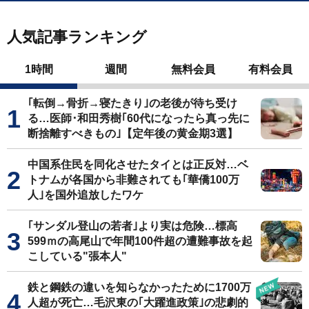
人気記事ランキング
1時間
週間
無料会員
有料会員
｢転倒→骨折→寝たきり｣の老後が待ち受け
る…医師･和田秀樹｢60代になったら真っ先に
断捨離すべきもの｣【定年後の黄金期3選】
中国系住民を同化させたタイとは正反対…ベ
トナムが各国から非難されても｢華僑100万
人｣を国外追放したワケ
｢サンダル登山の若者｣より実は危険…標高
599ｍの高尾山で年間100件超の遭難事故を起
こしている"張本人"
鉄と鋼鉄の違いを知らなかったために1700万
人超が死亡…毛沢東の｢大躍進政策｣の悲劇的