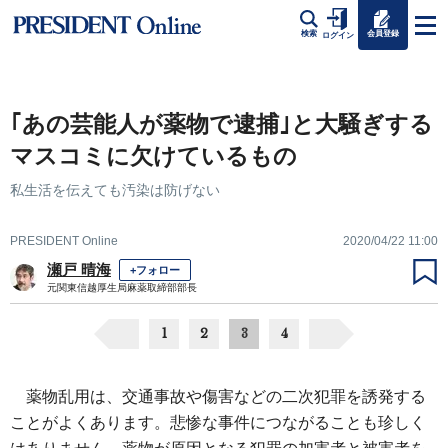
会員登録
検索
ログイン
｢あの芸能人が薬物で逮捕｣と大騒ぎする
マスコミに欠けているもの
私生活を伝えても汚染は防げない
PRESIDENT Online
2020/04/22 11:00
瀬戸 晴海
+フォロー
元関東信越厚生局麻薬取締部部長
1
2
3
4
薬物乱用は、交通事故や傷害などの二次犯罪を誘発する
ことがよくあります。悲惨な事件につながることも珍しく