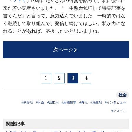
『
マトリ
』の本にたくさんの付箋を貼って、私に会いに
来た若い記者もいました。「一生懸命勉強して特集記事を
書くんだ」と言って、意気込んでいました。一時的ではな
く継続して取り組んで、発信し続けてほしい。私が力にな
れることがあれば、応援したいと思いますね。
次ページ
1
2
3
4
社会
#依存症
#麻薬
#芸能人
#薬物犯罪
#再犯
#覚醒剤
#インタビュー
#マスコミ
関連記事