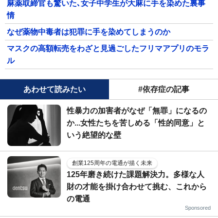
麻薬取締官も驚いた､女子中学生が大麻に手を染めた裏事
情
なぜ薬物中毒者は犯罪に手を染めてしまうのか
マスクの高額転売をわざと見過ごしたフリマアプリのモラ
ル
あわせて読みたい
#依存症の記事
性暴力の加害者がなぜ「無罪」になるの
か...女性たちを苦しめる「性的同意」と
いう絶望的な壁
創業125周年の電通が描く未来
125年磨き続けた課題解決力。多様な人
財の才能を掛け合わせて挑む、これから
の電通
Sponsored