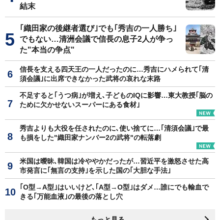
結末
｢織田家の後継者選び｣でも｢秀吉の一人勝ち｣
でもない…清洲会議で信長の息子2人が争っ
た"本当の争点"
信長を支える四天王の一人だったのに…秀吉にハメられて｢清
須会議｣に出席できなかった武将の哀れな末路
不足すると｢うつ病｣が増え､子どものIQに影響…東大教授｢脳の
ために欠かせないスーパーにある食材｣
秀吉よりも大役を任されたのに､使い捨てに…｢清須会議｣で最
も損をした"織田家ナンバー2の武将"の転落劇
米国は曖昧､韓国は冷ややかだったが…習近平を激怒させた高
市発言に｢無言の支持｣を示した国の｢大胆な手法｣
｢O型→A型｣はいいけど､｢A型→O型｣はダメ…誰にでも輸血で
きる｢万能血液｣の最後の落とし穴
もっと見る