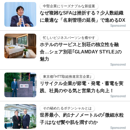
中堅企業にリーズナブルな新提案
なぜ複雑なSFAは挫折する？少人数組織
に最適な「名刺管理の延長」で進めるDX
Sponsored
忙しいビジネスパーソンを癒やす
ホテルのサービスと別荘の独立性を融
合…シェア別荘｢GLAMDAY STYLE｣の
魅力
Sponsored
東京都｢HTT取組推進宣言企業｣
リサイクル企業が節電・発電・蓄電を実
践、社員のやる気と営業力も向上！
Sponsored
その秘めたるポテンシャルとは
世界最小、約1ナノメートルの｢微細水粒
子｣はなぜ髪や肌を潤すのか
Sponsored