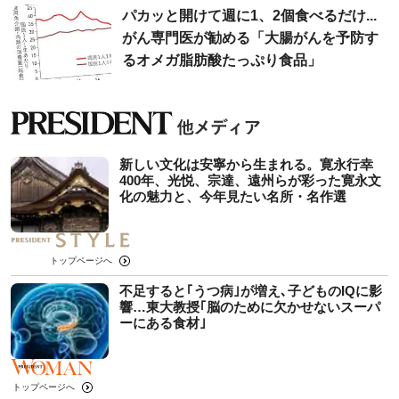
パカッと開けて週に1、2個食べるだけ...
がん専門医が勧める「大腸がんを予防す
るオメガ脂肪酸たっぷり食品」
新しい文化は安寧から生まれる。寛永行幸
400年、光悦、宗達、遠州らが彩った寛永文
化の魅力と、今年見たい名所・名作選
トップページへ
不足すると｢うつ病｣が増え､子どものIQに影
響…東大教授｢脳のために欠かせないスーパ
ーにある食材｣
トップページへ