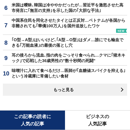
米国は曖昧､韓国は冷ややかだったが…習近平を激怒させた高
市発言に｢無言の支持｣を示した国の｢大胆な手法｣
中国系住民を同化させたタイとは正反対…ベトナムが各国から
非難されても｢華僑100万人｣を国外追放したワケ
｢O型→A型｣はいいけど､｢A型→O型｣はダメ…誰にでも輸血で
きる｢万能血液｣の最後の落とし穴
耳の後ろから流血､指の肉をごっそり食べられ…クマに｢猪木キ
ック｣で応戦した36歳男性の"数十秒間の死闘"
味噌汁に入れて食べるだけ…医師が｢血糖値スパイクを抑える｣
という冷蔵庫に常備したい食材
もっと見る
この記事の読者に
ビジネスの
人気の記事
人気記事