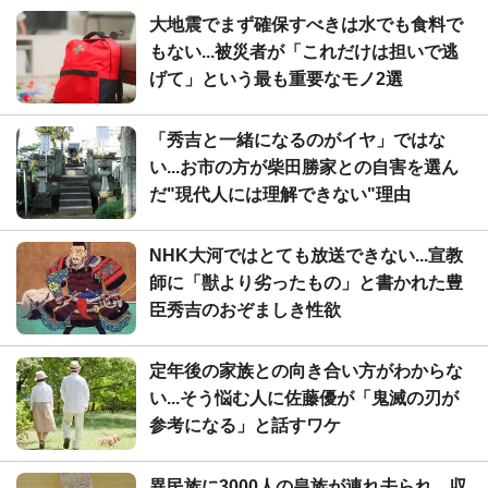
大地震でまず確保すべきは水でも食料で
もない...被災者が「これだけは担いで逃
げて」という最も重要なモノ2選
「秀吉と一緒になるのがイヤ」ではな
い...お市の方が柴田勝家との自害を選ん
だ"現代人には理解できない"理由
NHK大河ではとても放送できない...宣教
師に「獣より劣ったもの」と書かれた豊
臣秀吉のおぞましき性欲
定年後の家族との向き合い方がわからな
い...そう悩む人に佐藤優が「鬼滅の刃が
参考になる」と話すワケ
異民族に3000人の皇族が連れ去られ、収