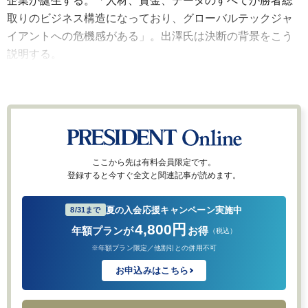
企業が誕生する。「人材、資金、データのすべてが勝者総
取りのビジネス構造になっており、グローバルテックジャ
イアントへの危機感がある」。出澤氏は決断の背景をこう
説明する。
ここから先は有料会員限定です。
登録すると今すぐ全文と関連記事が読めます。
夏の入会応援キャンペーン実施中
8/31まで
4,800円
年額プランが
お得
（税込）
※年額プラン限定／他割引との併用不可
お申込みはこちら