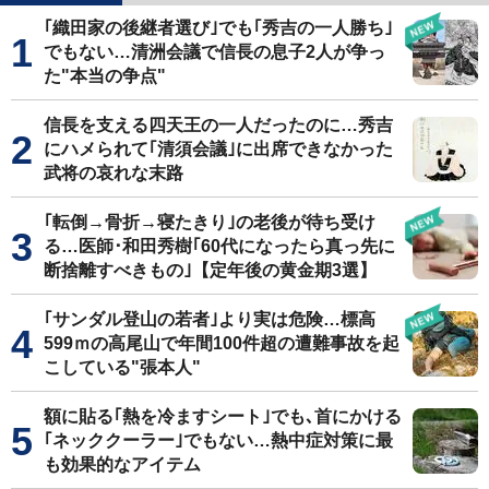
｢織田家の後継者選び｣でも｢秀吉の一人勝ち｣
でもない…清洲会議で信長の息子2人が争っ
た"本当の争点"
信長を支える四天王の一人だったのに…秀吉
にハメられて｢清須会議｣に出席できなかった
武将の哀れな末路
｢転倒→骨折→寝たきり｣の老後が待ち受け
る…医師･和田秀樹｢60代になったら真っ先に
断捨離すべきもの｣【定年後の黄金期3選】
｢サンダル登山の若者｣より実は危険…標高
599ｍの高尾山で年間100件超の遭難事故を起
こしている"張本人"
額に貼る｢熱を冷ますシート｣でも､首にかける
｢ネッククーラー｣でもない…熱中症対策に最
も効果的なアイテム