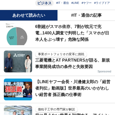
ビジネス
#IT・通信
#LINE
#ヤフー
#ライブドア
あわせて読みたい
#IT・通信の記事
6割超がスマホ依存、7割が枕元で充
電...1400人調査で判明した「スマホが日
本人をぶっ壊す」危険な関係
事業ポートフォリオの変革に挑戦
三菱電機とAT PARTNERSが語る、新規
事業開発成功の条件と失敗要因
Sponsored
【LINEヤフー会長・川邊健太郎の「経営
者列伝」動画版】世界最高のいかがわし
い経営者 孫正義の仕事術
微粒子工学の専門家が解説