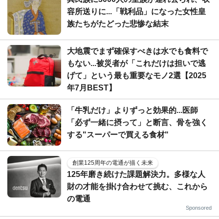
容所送りに...「戦利品」になった女性皇
族たちがたどった悲惨な結末
大地震でまず確保すべきは水でも食料で
もない...被災者が「これだけは担いで逃
げて」という最も重要なモノ2選【2025
年7月BEST】
「牛乳だけ」よりずっと効果的...医師
「必ず一緒に摂って」と断言、骨を強く
する"スーパーで買える食材"
創業125周年の電通が描く未来
125年磨き続けた課題解決力。多様な人
財の才能を掛け合わせて挑む、これから
の電通
Sponsored