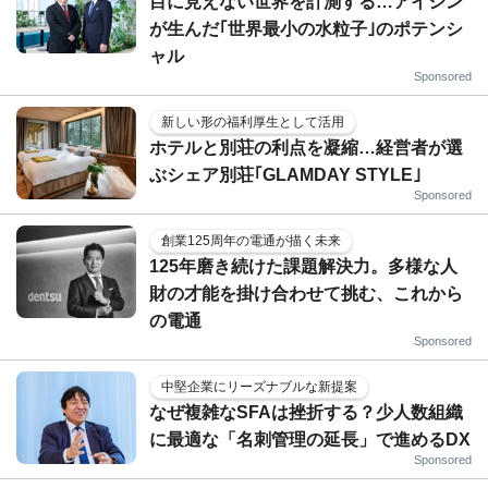
目に見えない世界を計測する…アイシン
が生んだ｢世界最小の水粒子｣のポテンシ
ャル
Sponsored
新しい形の福利厚生として活用
ホテルと別荘の利点を凝縮…経営者が選
ぶシェア別荘｢GLAMDAY STYLE｣
Sponsored
創業125周年の電通が描く未来
125年磨き続けた課題解決力。多様な人
財の才能を掛け合わせて挑む、これから
の電通
Sponsored
中堅企業にリーズナブルな新提案
なぜ複雑なSFAは挫折する？少人数組織
に最適な「名刺管理の延長」で進めるDX
Sponsored