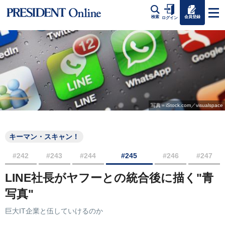
会員登録
検索
ログイン
写真＝iStock.com／visualspace
キーマン・スキャン！
#242
#243
#244
#245
#246
#247
LINE社長がヤフーとの統合後に描く"青
写真"
巨大IT企業と伍していけるのか