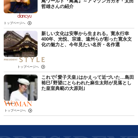
鳥ワールド『鳥嵩』～アマゾンカカオ・太田
哲雄さんの紹介
トップページへ
新しい文化は安寧から生まれる。寛永行幸
400年、光悦、宗達、遠州らが彩った寛永文
化の魅力と、今年見たい名所・名作選
トップページへ
これで｢愛子天皇｣はかえって近づいた…島田
裕巳｢野望にとらわれた麻生太郎が見落とし
た皇室典範の大原則｣
トップページへ