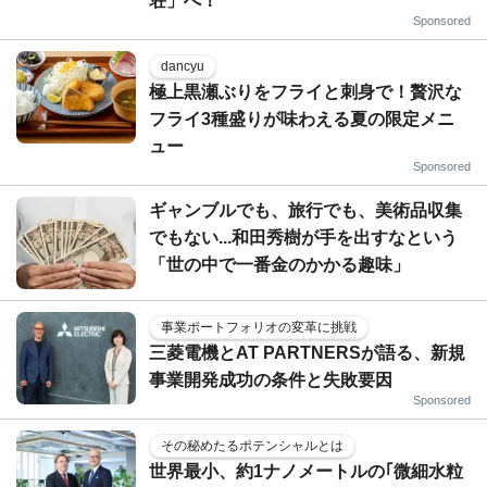
荘」へ！
Sponsored
dancyu
極上黒瀬ぶりをフライと刺身で！贅沢な
フライ3種盛りが味わえる夏の限定メニ
ュー
Sponsored
ギャンブルでも、旅行でも、美術品収集
でもない...和田秀樹が手を出すなという
「世の中で一番金のかかる趣味」
事業ポートフォリオの変革に挑戦
三菱電機とAT PARTNERSが語る、新規
事業開発成功の条件と失敗要因
Sponsored
その秘めたるポテンシャルとは
世界最小、約1ナノメートルの｢微細水粒