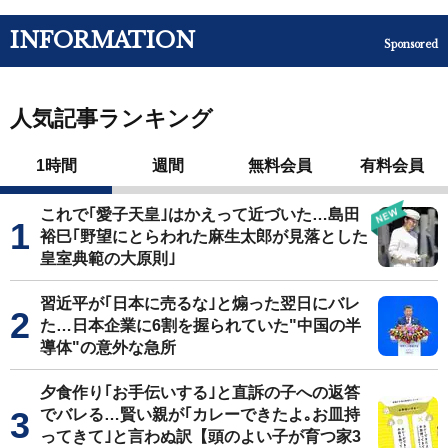
INFORMATION
Sponsored
人気記事ランキング
1時間
週間
無料会員
有料会員
これで｢愛子天皇｣はかえって近づいた…島田
裕巳｢野望にとらわれた麻生太郎が見落とした
皇室典範の大原則｣
習近平が｢日本に売るな｣と煽った翌日にバレ
た…日本企業に6割を握られていた"中国の半
導体"の意外な急所
夕食作り｢お手伝いする｣と直訴の子への返答
でバレる…賢い親が｢カレーできたよ｡お皿持
ってきて｣と言わぬ訳【頭のよい子が育つ家3