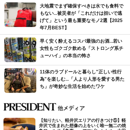
大地震でまず確保すべきは水でも食料で
もない...被災者が「これだけは担いで逃
げて」という最も重要なモノ2選【2025
年7月BEST】
早く安く酔えるコスパ最強のお酒...若い
女性もゴクゴク飲める「ストロング系チ
ューハイ」の本当の怖さ
11体のラブドールと暮らし"正しい性行
為"を楽しむ...「人より人形を愛する男た
ち」が奇妙な生活を始めたワケ
【知りたい、軽井沢エリアの行きつけ⑤】軽
井沢で生まれた想像の上をいく唯一無二の焼