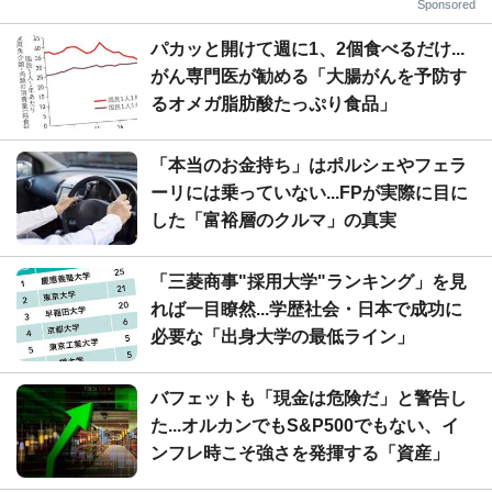
Sponsored
パカッと開けて週に1、2個食べるだけ...
がん専門医が勧める「大腸がんを予防す
るオメガ脂肪酸たっぷり食品」
「本当のお金持ち」はポルシェやフェラ
ーリには乗っていない...FPが実際に目に
した「富裕層のクルマ」の真実
「三菱商事"採用大学"ランキング」を見
れば一目瞭然...学歴社会・日本で成功に
必要な「出身大学の最低ライン」
バフェットも「現金は危険だ」と警告し
た...オルカンでもS&P500でもない、イ
ンフレ時こそ強さを発揮する「資産」