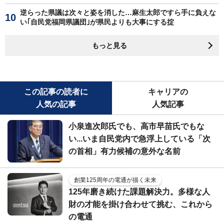
逆らった県議は次々と姿を消した…麻生太郎ですら手に負えな
い｢自民党福岡県議団｣が県民よりも大事にする掟
もっと見る
この記事の読者に
キャリアの
人気の記事
人気記事
小泉進次郎氏でも、高市早苗氏でもな
い...いま自民党内で急浮上している「次
の首相」有力候補の意外な名前
創業125周年の電通が描く未来
125年磨き続けた課題解決力。多様な人
財の才能を掛け合わせて挑む、これから
の電通