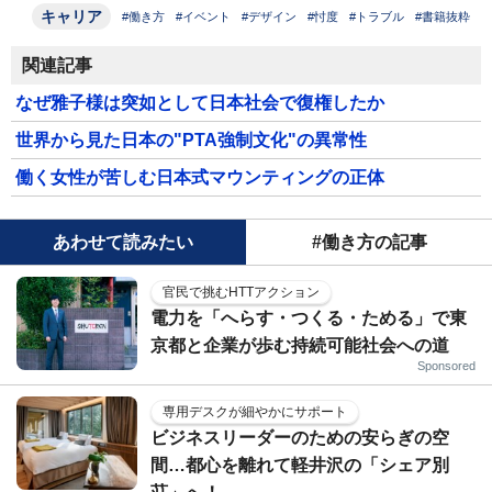
キャリア
#働き方
#イベント
#デザイン
#忖度
#トラブル
#書籍抜粋
関連記事
なぜ雅子様は突如として日本社会で復権したか
世界から見た日本の"PTA強制文化"の異常性
働く女性が苦しむ日本式マウンティングの正体
あわせて読みたい
#働き方の記事
官民で挑むHTTアクション
電力を「へらす・つくる・ためる」で東
京都と企業が歩む持続可能社会への道
Sponsored
専用デスクが細やかにサポート
ビジネスリーダーのための安らぎの空
間…都心を離れて軽井沢の「シェア別