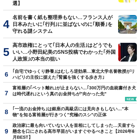
選】
名前を書く紙も整理券もない…フランス人が
日本みたいに｢行列｣に並ばないのに｢順番｣を
守れる謎システム
高市政権にとって｢日本人の生活｣はどうでも
いい…小野田紀美のSNS投稿でわかった｢外国
人政策｣の本当の狙い
｢自宅でゆっくり静養｣はむしろ逆効果…東北大学名誉教授がリ
ハビリの主役に据えた｢腎臓を強くする歩き方｣
富裕層の｢ペット離れ｣が止まらない…｢300万円の血統書付き犬
は時代遅れ｣という真のお金持ちが"向かった先"
｢一流のお金持ち｣は銀座の高級店には見向きもしない…"本
物"を知る富裕層が行きつく"究極のスシ"の正体
政治家に最も向いていない人を首相にしてしまった…天皇すら
懸念を口にされる高市早苗がいますぐやるべきこと【2026年6
月BEST】