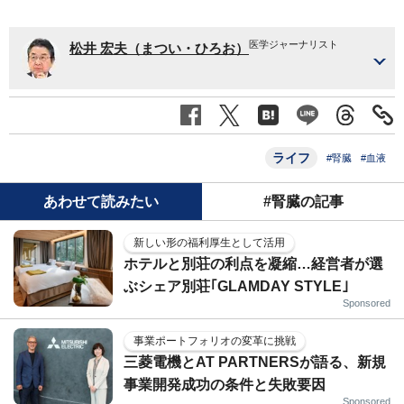
医学ジャーナリスト
松井 宏夫（まつい・ひろお）
ライフ
#腎臓
#血液
あわせて読みたい
#腎臓の記事
新しい形の福利厚生として活用
ホテルと別荘の利点を凝縮…経営者が選
ぶシェア別荘｢GLAMDAY STYLE｣
Sponsored
事業ポートフォリオの変革に挑戦
三菱電機とAT PARTNERSが語る、新規
事業開発成功の条件と失敗要因
Sponsored