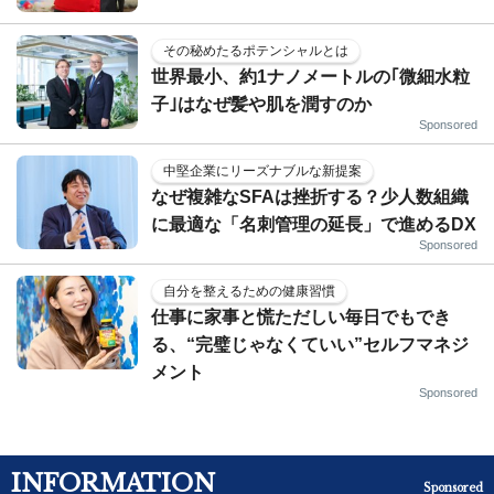
その秘めたるポテンシャルとは
世界最小、約1ナノメートルの｢微細水粒
子｣はなぜ髪や肌を潤すのか
Sponsored
中堅企業にリーズナブルな新提案
なぜ複雑なSFAは挫折する？少人数組織
に最適な「名刺管理の延長」で進めるDX
Sponsored
自分を整えるための健康習慣
仕事に家事と慌ただしい毎日でもでき
る、“完璧じゃなくていい”セルフマネジ
メント
Sponsored
INFORMATION
Sponsored