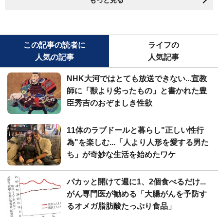
この記事の読者に
ライフの
人気の記事
人気記事
NHK大河ではとても放送できない...宣教
師に「獣より劣ったもの」と書かれた豊
臣秀吉のおぞましき性欲
11体のラブドールと暮らし"正しい性行
為"を楽しむ...「人より人形を愛する男た
ち」が奇妙な生活を始めたワケ
パカッと開けて週に1、2個食べるだけ...
がん専門医が勧める「大腸がんを予防す
るオメガ脂肪酸たっぷり食品」