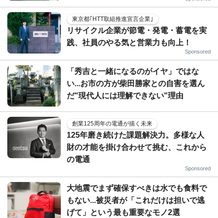
東京都｢HTT取組推進宣言企業｣
リサイクル企業が節電・発電・蓄電を実
践、社員のやる気と営業力も向上！
Sponsored
「秀吉と一緒になるのがイヤ」ではな
い...お市の方が柴田勝家との自害を選ん
だ"現代人には理解できない"理由
創業125周年の電通が描く未来
125年磨き続けた課題解決力。多様な人
財の才能を掛け合わせて挑む、これから
の電通
Sponsored
大地震でまず確保すべきは水でも食料で
もない...被災者が「これだけは担いで逃
げて」という最も重要なモノ2選