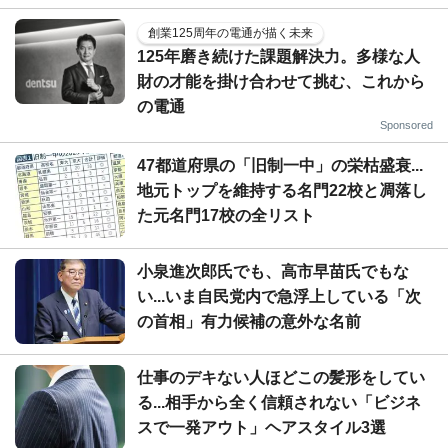
創業125周年の電通が描く未来
125年磨き続けた課題解決力。多様な人
財の才能を掛け合わせて挑む、これから
の電通
Sponsored
47都道府県の「旧制一中」の栄枯盛衰...
地元トップを維持する名門22校と凋落し
た元名門17校の全リスト
小泉進次郎氏でも、高市早苗氏でもな
い...いま自民党内で急浮上している「次
の首相」有力候補の意外な名前
仕事のデキない人ほどこの髪形をしてい
る...相手から全く信頼されない「ビジネ
スで一発アウト」ヘアスタイル3選