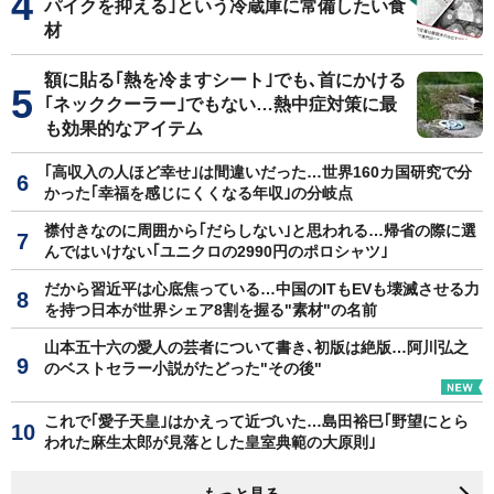
パイクを抑える｣という冷蔵庫に常備したい食
材
額に貼る｢熱を冷ますシート｣でも､首にかける
｢ネッククーラー｣でもない…熱中症対策に最
も効果的なアイテム
｢高収入の人ほど幸せ｣は間違いだった…世界160カ国研究で分
かった｢幸福を感じにくくなる年収｣の分岐点
襟付きなのに周囲から｢だらしない｣と思われる…帰省の際に選
んではいけない｢ユニクロの2990円のポロシャツ｣
だから習近平は心底焦っている…中国のITもEVも壊滅させる力
を持つ日本が世界シェア8割を握る"素材"の名前
山本五十六の愛人の芸者について書き､初版は絶版…阿川弘之
のベストセラー小説がたどった"その後"
これで｢愛子天皇｣はかえって近づいた…島田裕巳｢野望にとら
われた麻生太郎が見落とした皇室典範の大原則｣
もっと見る