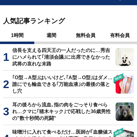
人気記事ランキング
1時間
週間
無料会員
有料会員
信長を支える四天王の一人だったのに…秀吉
にハメられて｢清須会議｣に出席できなかった
武将の哀れな末路
｢O型→A型｣はいいけど､｢A型→O型｣はダメ…
誰にでも輸血できる｢万能血液｣の最後の落と
し穴
耳の後ろから流血､指の肉をごっそり食べら
れ…クマに｢猪木キック｣で応戦した36歳男性
の"数十秒間の死闘"
味噌汁に入れて食べるだけ…医師が｢血糖値ス