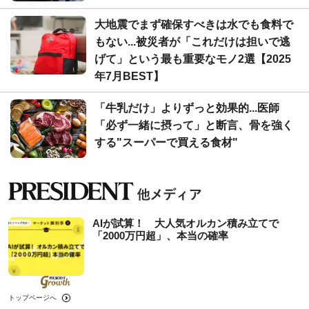
大地震でまず確保すべきは水でも食料で
もない...被災者が「これだけは担いで逃
げて」という最も重要なモノ2選【2025
年7月BEST】
「牛乳だけ」よりずっと効果的...医師
「必ず一緒に摂って」と断言、骨を強く
する"スーパーで買える食材"
AIが試算！ 大人気オルカン積み立てで
「2000万円超」、本当の確率
トップページへ