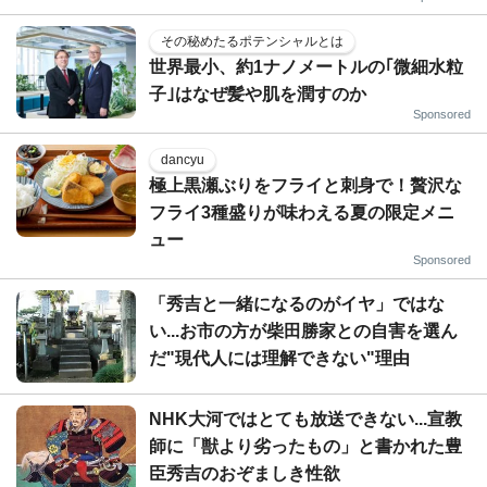
その秘めたるポテンシャルとは
世界最小、約1ナノメートルの｢微細水粒
子｣はなぜ髪や肌を潤すのか
Sponsored
dancyu
極上黒瀬ぶりをフライと刺身で！贅沢な
フライ3種盛りが味わえる夏の限定メニ
ュー
Sponsored
「秀吉と一緒になるのがイヤ」ではな
い...お市の方が柴田勝家との自害を選ん
だ"現代人には理解できない"理由
NHK大河ではとても放送できない...宣教
師に「獣より劣ったもの」と書かれた豊
臣秀吉のおぞましき性欲