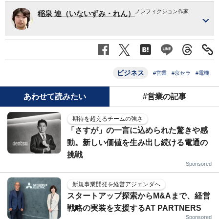
ノンフィクション作家
稲泉 連（いないずみ・れん）
ビジネス
#営業
#京セラ
#電機
あわせて読みたい
#営業の記事
期待を超えるチームの強さ
「さすが」の一言に込められた驚きや感
動。新しい価値を生み出し続ける電通の
挑戦
Sponsored
新規事業開発を経営アジェンダへ
スタートアップ探索からM&Aまで、経営
戦略の実装を支援するAT PARTNERS
Sponsored