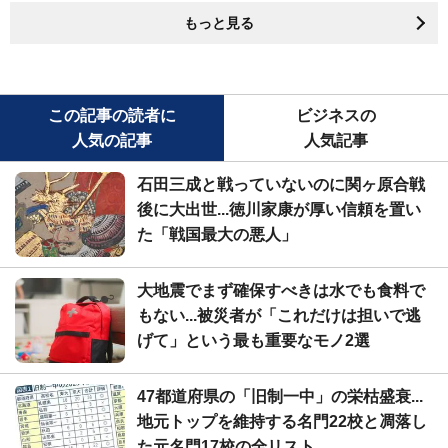
もっと見る
この記事の読者に
ビジネスの
人気の記事
人気記事
石田三成と戦っていないのに関ヶ原合戦
後に大出世...徳川家康が厚い信頼を置い
た「戦国最大の悪人」
大地震でまず確保すべきは水でも食料で
もない...被災者が「これだけは担いで逃
げて」という最も重要なモノ2選
47都道府県の「旧制一中」の栄枯盛衰...
地元トップを維持する名門22校と凋落し
た元名門17校の全リスト