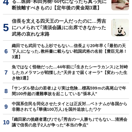
る…医師･和田秀樹｢60代になったら真っ先に
断捨離すべきもの｣【定年後の黄金期3選】
信長を支える四天王の一人だったのに…秀吉
にハメられて｢清須会議｣に出席できなかった
武将の哀れな末路
織田でも武田でも上杉でもない…信長より20年早く｢最初の天
下人｣になった､教科書に載らない戦国武将の名前【豊臣兄弟！
3選】
魚ではなく怪物だった…44年前に｢生きたシーラカンス｣と対峙
したカメラマンが戦慄した"天井まで届くオーラ"【変わった生
き物3選】
｢サンダル登山の若者｣より実は危険…標高599ｍの高尾山で年
間100件超の遭難事故を起こしている"張本人"
中国系住民を同化させたタイとは正反対…ベトナムが各国から
非難されても｢華僑100万人｣を国外追放したワケ
｢織田家の後継者選び｣でも｢秀吉の一人勝ち｣でもない…清洲会
議で信長の息子2人が争った"本当の争点"