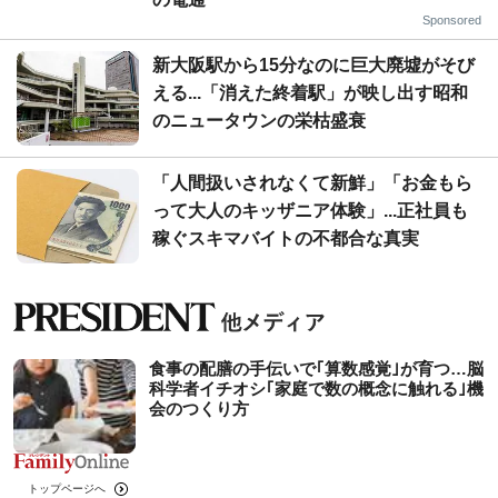
Sponsored
新大阪駅から15分なのに巨大廃墟がそび
える...「消えた終着駅」が映し出す昭和
のニュータウンの栄枯盛衰
「人間扱いされなくて新鮮」「お金もら
って大人のキッザニア体験」...正社員も
稼ぐスキマバイトの不都合な真実
食事の配膳の手伝いで｢算数感覚｣が育つ…脳
科学者イチオシ｢家庭で数の概念に触れる｣機
会のつくり方
トップページへ