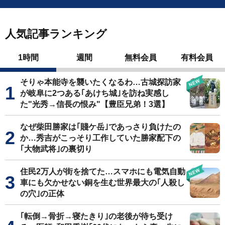
人気記事ランキング
1時間
週間
無料会員
有料会員
そりゃ本能寺を襲いたくなるわ…古城探訪家
が岐阜に2つある｢あけち城｣を訪ね実感し
た"光秀→信長の恨み"【豊臣兄弟！3選】
なぜ柴田勝家は｢賤ケ岳｣であっさり負けたの
か…秀吉がこっそり工作していた勝家配下の
｢大物武将｣の裏切り
住民2万人が街を捨てた…スマホにも電気自動
車にも欠かせない銅を生む世界最大の｢人殺し
の穴｣の正体
｢転倒→骨折→寝たきり｣の老後が待ち受け