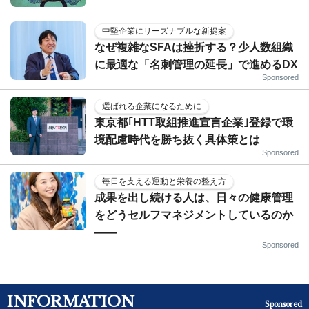
中堅企業にリーズナブルな新提案
なぜ複雑なSFAは挫折する？少人数組織
に最適な「名刺管理の延長」で進めるDX
Sponsored
選ばれる企業になるために
東京都｢HTT取組推進宣言企業｣登録で環
境配慮時代を勝ち抜く具体策とは
Sponsored
毎日を支える運動と栄養の整え方
成果を出し続ける人は、日々の健康管理
をどうセルフマネジメントしているのか
——
Sponsored
INFORMATION
Sponsored