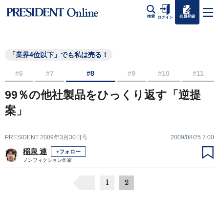
会員登録
検索
ログイン
「業界4位以下」でも私は売る！
#6
#7
#8
#9
#10
#11
99％の他社製品をひっくり返す「逆提
案」
PRESIDENT 2009年3月30日号
2009/08/25 7:00
稲泉 連
+フォロー
ノンフィクション作家
1
2