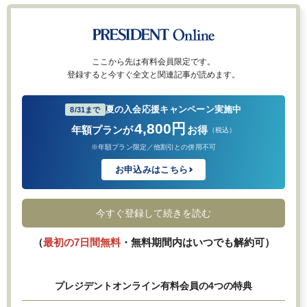
ここから先は有料会員限定です。
登録すると今すぐ全文と関連記事が読めます。
夏の入会応援キャンペーン実施中
8/31まで
4,800円
年額プランが
お得
（税込）
※年額プラン限定／他割引との併用不可
お申込みはこちら
今すぐ登録して続きを読む
（
最初の7日間無料
・無料期間内はいつでも解約可）
プレジデントオンライン有料会員の4つの特典