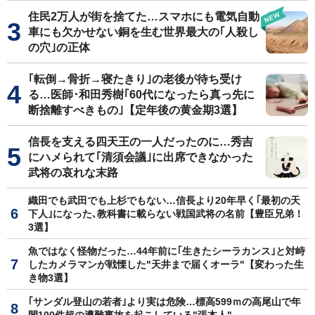
住民2万人が街を捨てた…スマホにも電気自動
車にも欠かせない銅を生む世界最大の｢人殺し
の穴｣の正体
｢転倒→骨折→寝たきり｣の老後が待ち受け
る…医師･和田秀樹｢60代になったら真っ先に
断捨離すべきもの｣【定年後の黄金期3選】
信長を支える四天王の一人だったのに…秀吉
にハメられて｢清須会議｣に出席できなかった
武将の哀れな末路
織田でも武田でも上杉でもない…信長より20年早く｢最初の天
下人｣になった､教科書に載らない戦国武将の名前【豊臣兄弟！
3選】
魚ではなく怪物だった…44年前に｢生きたシーラカンス｣と対峙
したカメラマンが戦慄した"天井まで届くオーラ"【変わった生
き物3選】
｢サンダル登山の若者｣より実は危険…標高599ｍの高尾山で年
間100件超の遭難事故を起こしている"張本人"