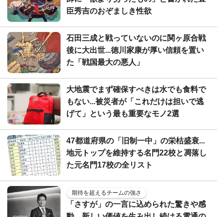
臣秀吉のおぞましき性欲
石田三成と戦っていないのに関ヶ原合戦
後に大出世...徳川家康が厚い信頼を置い
た「戦国最大の悪人」
大地震でまず確保すべきは水でも食料で
もない...被災者が「これだけは担いで逃
げて」という最も重要なモノ2選
47都道府県の「旧制一中」の栄枯盛衰...
地元トップを維持する名門22校と凋落し
た元名門17校の全リスト
期待を超えるチームの強さ
「さすが」の一言に込められた驚きや感
動。新しい価値を生み出し続ける電通の