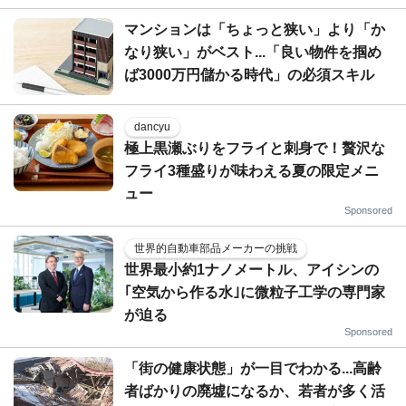
マンションは「ちょっと狭い」より「か
なり狭い」がベスト...「良い物件を掴め
ば3000万円儲かる時代」の必須スキル
dancyu
極上黒瀬ぶりをフライと刺身で！贅沢な
フライ3種盛りが味わえる夏の限定メニ
ュー
Sponsored
世界的自動車部品メーカーの挑戦
世界最小約1ナノメートル、アイシンの
｢空気から作る水｣に微粒子工学の専門家
が迫る
Sponsored
「街の健康状態」が一目でわかる...高齢
者ばかりの廃墟になるか、若者が多く活