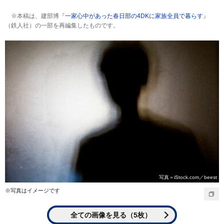
※本稿は、建部博『
一家心中があった春日部の4DKに家族全員で暮らす
』
（鉄人社）の一部を再編集したものです。
写真＝iStock.com／beest
※写真はイメージです
全ての画像を見る（5枚）