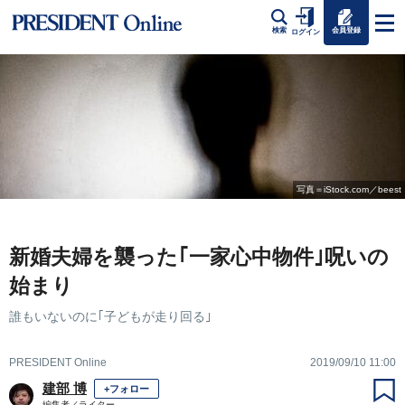
会員登録
検索
ログイン
写真＝iStock.com／beest
新婚夫婦を襲った｢一家心中物件｣呪いの
始まり
誰もいないのに｢子どもが走り回る｣
PRESIDENT Online
2019/09/10 11:00
建部 博
+フォロー
編集者／ライター