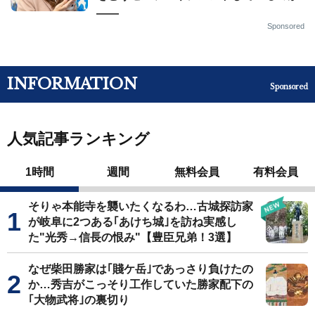
——
Sponsored
INFORMATION
Sponsored
人気記事ランキング
1時間
週間
無料会員
有料会員
そりゃ本能寺を襲いたくなるわ…古城探訪家
が岐阜に2つある｢あけち城｣を訪ね実感し
た"光秀→信長の恨み"【豊臣兄弟！3選】
なぜ柴田勝家は｢賤ケ岳｣であっさり負けたの
か…秀吉がこっそり工作していた勝家配下の
｢大物武将｣の裏切り