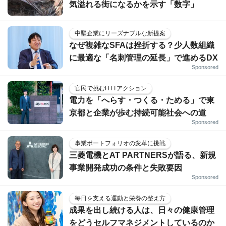
気溢れる街になるかを示す「数字」
中堅企業にリーズナブルな新提案
なぜ複雑なSFAは挫折する？少人数組織
に最適な「名刺管理の延長」で進めるDX
Sponsored
官民で挑むHTTアクション
電力を「へらす・つくる・ためる」で東
京都と企業が歩む持続可能社会への道
Sponsored
事業ポートフォリオの変革に挑戦
三菱電機とAT PARTNERSが語る、新規
事業開発成功の条件と失敗要因
Sponsored
毎日を支える運動と栄養の整え方
成果を出し続ける人は、日々の健康管理
をどうセルフマネジメントしているのか