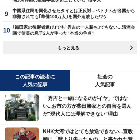
中国系住民を同化させたタイとは正反対…ベトナムが各国から
非難されても｢華僑100万人｣を国外追放したワケ
｢織田家の後継者選び｣でも｢秀吉の一人勝ち｣でもない…清洲会
議で信長の息子2人が争った"本当の争点"
もっと見る
この記事の読者に
社会の
人気の記事
人気記事
「秀吉と一緒になるのがイヤ」ではな
い...お市の方が柴田勝家との自害を選ん
だ"現代人には理解できない"理由
NHK大河ではとても放送できない...宣教
師に「獣より劣ったもの」と書かれた豊