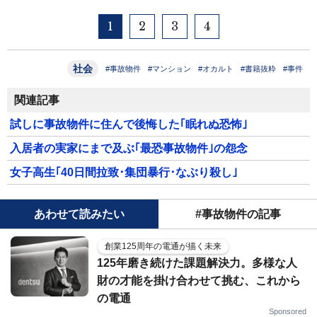
1
2
3
4
社会
#事故物件
#マンション
#オカルト
#書籍抜粋
#事件
関連記事
試しに事故物件に住んで後悔した｢眠れぬ恐怖｣
入居者の実家にまで及ぶ｢最恐事故物件｣の怨念
女子高生｢40日間拉致･集団暴行･なぶり殺し｣
あわせて読みたい
#事故物件の記事
創業125周年の電通が描く未来
125年磨き続けた課題解決力。多様な人
財の才能を掛け合わせて挑む、これから
の電通
Sponsored