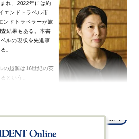
まれ、2022年には約
ハイエンドトラベル市
エンドトラベラーが旅
調査結果もある。本書
ラベルの現状を先進事
する。
ルの起源は16世紀の英
あるという。
ラグジュアリー・コンサルタン
ト 山田理絵氏
全ての画像を見る（2枚）