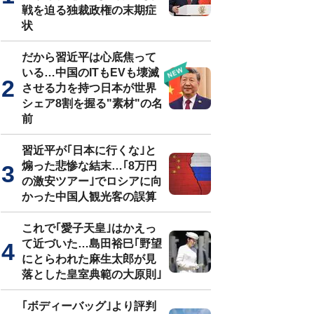
戦を迫る独裁政権の末期症
状
だから習近平は心底焦って
いる…中国のITもEVも壊滅
させる力を持つ日本が世界
シェア8割を握る"素材"の名
前
習近平が｢日本に行くな｣と
煽った悲惨な結末…｢8万円
の激安ツアー｣でロシアに向
かった中国人観光客の誤算
これで｢愛子天皇｣はかえっ
て近づいた…島田裕巳｢野望
にとらわれた麻生太郎が見
落とした皇室典範の大原則｣
｢ボディーバッグ｣より評判