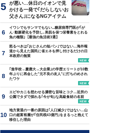
が悪い…休日のイオンで見
かける一発で｢だらしないお
父さん｣になるNGアイテム
イワシでもサンマでもない...糖尿病専門医が｢が
ん･動脈硬化を予防し､美肌を保つ栄養素をとれる
魚の種類｣【最強の魚活術3選】
怒るべきは｢おじさんの短パン｣ではない…海外報
道から見えた国民に省エネを押し付けるだけの日
本政府の無策
｢進学校→慶應大→大企業｣の学歴エリートが10数
年ぶりに再会した"元不良の友人"に打ちのめされ
たワケ
エビやカニを想わせる濃密な旨味とコク…近所の
公園でタダで採れる｢今が旬｣な高級食材の名前
地方衰退の一番の原因は｢人口減少｣ではない…山
口の超富裕層が｢住民税43億円｣をまるっと抱えて
移住した理由