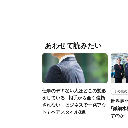
あわせて読みたい
仕事のデキない人ほどこの髪形
その秘め
をしている...相手から全く信頼
世界最
されない「ビジネスで一発アウ
｢微細水
ト」ヘアスタイル3選
すのか