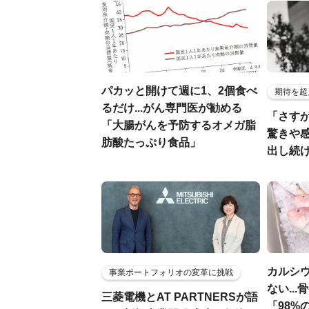
パカッと開けて週に1、2個食べ
期待を超
るだけ...がん専門医が勧める
「さす
「大腸がんを予防するオメガ脂
驚きや
肪酸たっぷり食品」
出し続
カルシ
事業ポートフォリオの変革に挑戦
ない..
三菱電機とAT PARTNERSが語
「98%