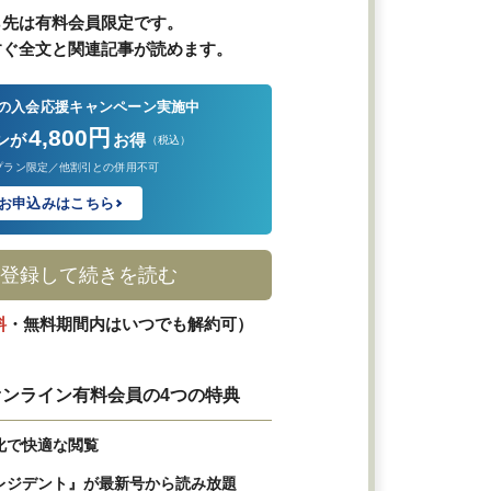
ら先は有料会員限定です。
すぐ全文と関連記事が読めます。
の入会応援キャンペーン実施中
4,800円
ンが
お得
（税込）
プラン限定／他割引との併用不可
お申込みはこちら
登録して続きを読む
料
・無料期間内はいつでも解約可）
ンライン有料会員の4つの特典
化で快適な閲覧
レジデント』が最新号から読み放題