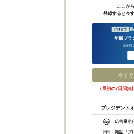
ここか
登録すると今
夏
8/31まで
年額プラ
※年額
今すぐ
（
最初の7日間無
プレジデントオ
広告最小
雑誌『プ