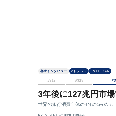
著者インタビュー
#トラベル
#グローバル
#317
#318
#
3年後に127兆円市
世界の旅行消費全体の4分の1占める
PRESIDENT 2019年8月30日号