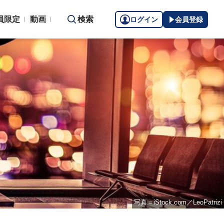
員限定
動画
検索
ログイン
会員登録
写真＝iStock.com／LeoPatrizi