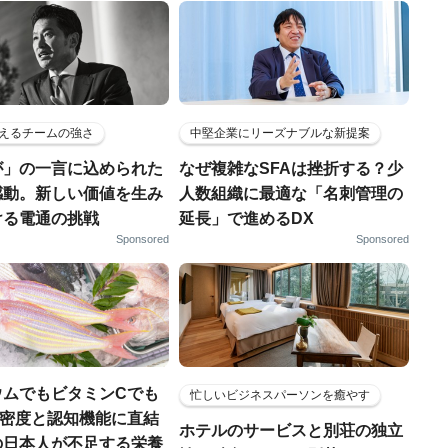
えるチームの強さ
中堅企業にリーズナブルな新提案
が」の一言に込められた
なぜ複雑なSFAは挫折する？少
感動。新しい価値を生み
人数組織に最適な「名刺管理の
ける電通の挑戦
延長」で進めるDX
Sponsored
Sponsored
ウムでもビタミンCでも
忙しいビジネスパーソンを癒やす
.骨密度と認知機能に直結
ホテルのサービスと別荘の独立
の日本人が不足する栄養