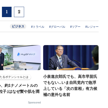
1
2
ビジネス
#トラベル
#グローバル
#ツアー
#レジャー
小泉進次郎氏でも、高市早苗氏
たるポテンシャルとは
でもない...いま自民党内で急浮
小、約1ナノメートルの
上している「次の首相」有力候
粒子｣はなぜ髪や肌を潤
補の意外な名前
Sponsored