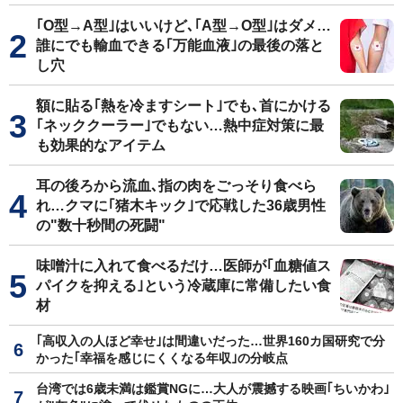
｢O型→A型｣はいいけど､｢A型→O型｣はダメ…
誰にでも輸血できる｢万能血液｣の最後の落と
し穴
額に貼る｢熱を冷ますシート｣でも､首にかける
｢ネッククーラー｣でもない…熱中症対策に最
も効果的なアイテム
耳の後ろから流血､指の肉をごっそり食べら
れ…クマに｢猪木キック｣で応戦した36歳男性
の"数十秒間の死闘"
味噌汁に入れて食べるだけ…医師が｢血糖値ス
パイクを抑える｣という冷蔵庫に常備したい食
材
｢高収入の人ほど幸せ｣は間違いだった…世界160カ国研究で分
かった｢幸福を感じにくくなる年収｣の分岐点
台湾では6歳未満は鑑賞NGに…大人が震撼する映画｢ちいかわ｣