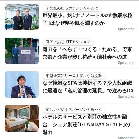
その秘めたるポテンシャルとは
世界最小、約1ナノメートルの｢微細水粒
子｣はなぜ髪や肌を潤すのか
Sponsored
官民で挑むHTTアクション
電力を「へらす・つくる・ためる」で東
京都と企業が歩む持続可能社会への道
Sponsored
中堅企業にリーズナブルな新提案
なぜ複雑なSFAは挫折する？少人数組織
に最適な「名刺管理の延長」で進めるDX
Sponsored
忙しいビジネスパーソンを癒やす
ホテルのサービスと別荘の独立性を融
合…シェア別荘｢GLAMDAY STYLE｣の
魅力
Sponsored