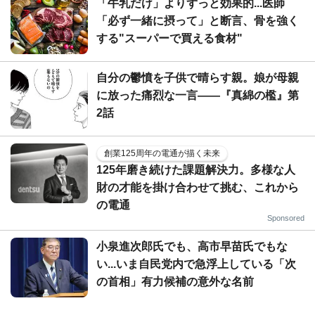
「牛乳だけ」よりずっと効果的...医師
「必ず一緒に摂って」と断言、骨を強く
する"スーパーで買える食材"
自分の鬱憤を子供で晴らす親。娘が母親
に放った痛烈な一言――『真綿の檻』第
2話
創業125周年の電通が描く未来
125年磨き続けた課題解決力。多様な人
財の才能を掛け合わせて挑む、これから
の電通
Sponsored
小泉進次郎氏でも、高市早苗氏でもな
い...いま自民党内で急浮上している「次
の首相」有力候補の意外な名前