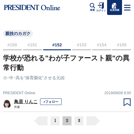
会員登録
検索
ログイン
親技のカガク
#150
#151
#152
#153
#154
#155
学校が恐れる"わが子ファースト親"の異
常行動
小･中･高を"保育園化"させる元凶
PRESIDENT Online
2019/08/08 9:00
鳥居 りんこ
+フォロー
作家
1
2
3