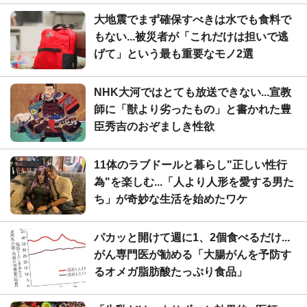
大地震でまず確保すべきは水でも食料で
もない...被災者が「これだけは担いで逃
げて」という最も重要なモノ2選
NHK大河ではとても放送できない...宣教
師に「獣より劣ったもの」と書かれた豊
臣秀吉のおぞましき性欲
11体のラブドールと暮らし"正しい性行
為"を楽しむ...「人より人形を愛する男た
ち」が奇妙な生活を始めたワケ
パカッと開けて週に1、2個食べるだけ...
がん専門医が勧める「大腸がんを予防す
るオメガ脂肪酸たっぷり食品」