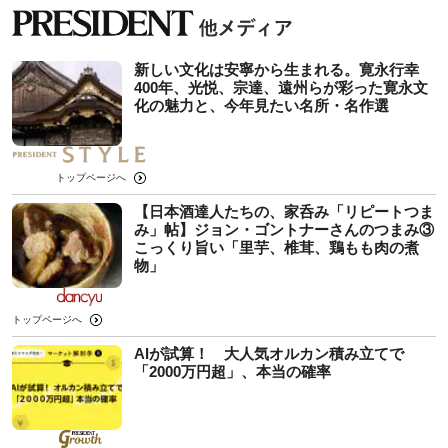
新しい文化は安寧から生まれる。寛永行幸
400年、光悦、宗達、遠州らが彩った寛永文
化の魅力と、今年見たい名所・名作選
トップページへ
【日本酒達人たちの、家呑み「リピートつま
み」帖】ジョン・ゴントナーさんのつまみ③
こっくり旨い「里芋、椎茸、鶏もも肉の煮
物」
トップページへ
AIが試算！ 大人気オルカン積み立てで
「2000万円超」、本当の確率