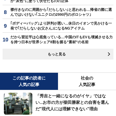
が"灰色"に塗って伏せたものの正体
襟付きなのに周囲から｢だらしない｣と思われる…帰省の際に選
んではいけない｢ユニクロの2990円のポロシャツ｣
｢ボディーバッグ｣より評判が悪い…休日のイオンで見かける一
発で｢だらしないお父さん｣になるNGアイテム
だから習近平は心底焦っている…中国のITもEVも壊滅させる力
を持つ日本が世界シェア8割を握る"素材"の名前
もっと見る
この記事の読者に
社会の
人気の記事
人気記事
「秀吉と一緒になるのがイヤ」ではな
い...お市の方が柴田勝家との自害を選ん
だ"現代人には理解できない"理由