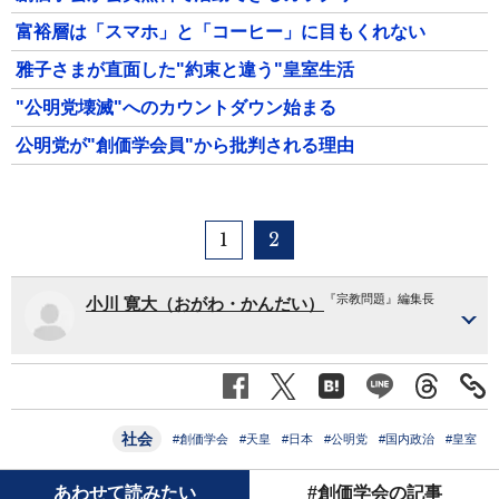
富裕層は「スマホ」と「コーヒー」に目もくれない
雅子さまが直面した"約束と違う"皇室生活
"公明党壊滅"へのカウントダウン始まる
公明党が"創価学会員"から批判される理由
1
2
『宗教問題』編集長
小川 寛大（おがわ・かんだい）
社会
#創価学会
#天皇
#日本
#公明党
#国内政治
#皇室
あわせて読みたい
#創価学会の記事