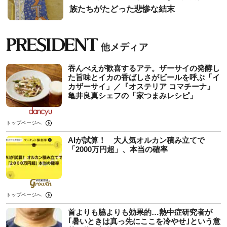
族たちがたどった悲惨な結末
吞んべえが歓喜するアテ。ザーサイの発酵し
た旨味とイカの香ばしさがビールを呼ぶ「イ
カザーサイ」／『オステリア コマチーナ』
⻲井良真シェフの「家つまみレシピ」
トップページへ
AIが試算！ 大人気オルカン積み立てで
「2000万円超」、本当の確率
トップページへ
首よりも脇よりも効果的…熱中症研究者が
｢暑いときは真っ先にここを冷やせ｣という意