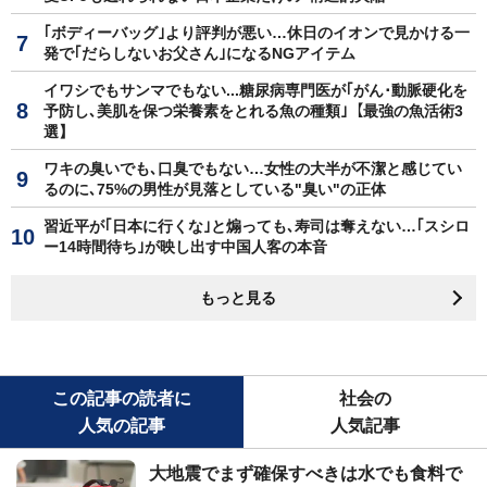
｢ボディーバッグ｣より評判が悪い…休日のイオンで見かける一
発で｢だらしないお父さん｣になるNGアイテム
イワシでもサンマでもない...糖尿病専門医が｢がん･動脈硬化を
予防し､美肌を保つ栄養素をとれる魚の種類｣【最強の魚活術3
選】
ワキの臭いでも､口臭でもない…女性の大半が不潔と感じてい
るのに､75%の男性が見落としている"臭い"の正体
習近平が｢日本に行くな｣と煽っても､寿司は奪えない…｢スシロ
ー14時間待ち｣が映し出す中国人客の本音
もっと見る
この記事の読者に
社会の
人気の記事
人気記事
大地震でまず確保すべきは水でも食料で