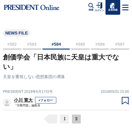
会員登録
検索
ログイン
NEWS FILE
#582
#583
#584
#585
#586
#587
創価学会「日本民族に天皇は重大でな
い」
天皇を重視しない思想集団の凋落
PRESIDENT 2019年6月17日号
2019/05/31 15:00
小川 寛大
+フォロー
『宗教問題』編集長
1
2