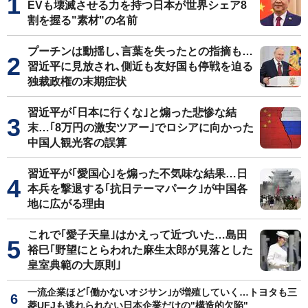
EVも壊滅させる力を持つ日本が世界シェア8
割を握る"素材"の名前
プーチンは動揺し､言葉を失ったとの指摘も…
習近平に見放され､側近も友好国も停戦を迫る
独裁政権の末期症状
習近平が｢日本に行くな｣と煽った悲惨な結
末…｢8万円の激安ツアー｣でロシアに向かった
中国人観光客の誤算
習近平が｢愛国心｣を煽った不気味な結果…日
本兵を撃退する｢抗日テーマパーク｣が中国各
地に広がる理由
これで｢愛子天皇｣はかえって近づいた…島田
裕巳｢野望にとらわれた麻生太郎が見落とした
皇室典範の大原則｣
一流企業ほど｢働かないオジサン｣が増殖していく…トヨタも三
菱UFJも逃れられない日本企業だけの"構造的欠陥"