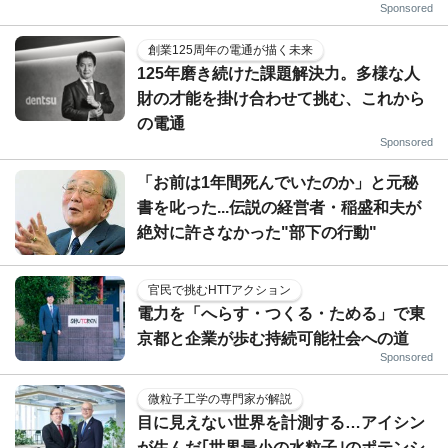
Sponsored
創業125周年の電通が描く未来
125年磨き続けた課題解決力。多様な人
財の才能を掛け合わせて挑む、これから
の電通
Sponsored
「お前は1年間死んでいたのか」と元秘
書を叱った...伝説の経営者・稲盛和夫が
絶対に許さなかった"部下の行動"
官民で挑むHTTアクション
電力を「へらす・つくる・ためる」で東
京都と企業が歩む持続可能社会への道
Sponsored
微粒子工学の専門家が解説
目に見えない世界を計測する…アイシン
が生んだ｢世界最小の水粒子｣のポテンシ