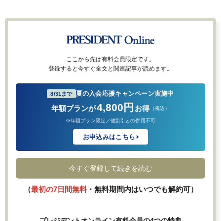
ここから先は有料会員限定です。
登録すると今すぐ全文と関連記事が読めます。
夏の入会応援キャンペーン実施中
8/31まで
4,800円
年額プランが
お得
（税込）
※年額プラン限定／他割引との併用不可
お申込みはこちら
今すぐ登録して続きを読む
（
最初の7日間無料
・無料期間内はいつでも解約可）
プレジデントオンライン有料会員の4つの特典