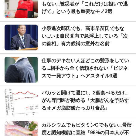
もない...被災者が「これだけは担いで逃
げて」という最も重要なモノ2選
小泉進次郎氏でも、高市早苗氏でもな
い...いま自民党内で急浮上している「次
の首相」有力候補の意外な名前
仕事のデキない人ほどこの髪形をしてい
る...相手から全く信頼されない「ビジネ
スで一発アウト」ヘアスタイル3選
パカッと開けて週に1、2個食べるだけ...
がん専門医が勧める「大腸がんを予防す
るオメガ脂肪酸たっぷり食品」
カルシウムでもビタミンCでもない...骨密
度と認知機能に直結「98%の日本人が不