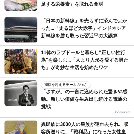
足する栄養素」を取れる食材
「日本の新幹線」を売らずに済んでよか
った...「走るほど大赤字」インドネシア
新幹線を勝ち取った習近平の大誤算
11体のラブドールと暮らし"正しい性行
為"を楽しむ...「人より人形を愛する男た
ち」が奇妙な生活を始めたワケ
期待を超えるチームの強さ
「さすが」の一言に込められた驚きや感
動。新しい価値を生み出し続ける電通の
挑戦
Sponsored
異民族に3000人の皇族が連れ去られ、収
容所送りに...「戦利品」になった女性皇