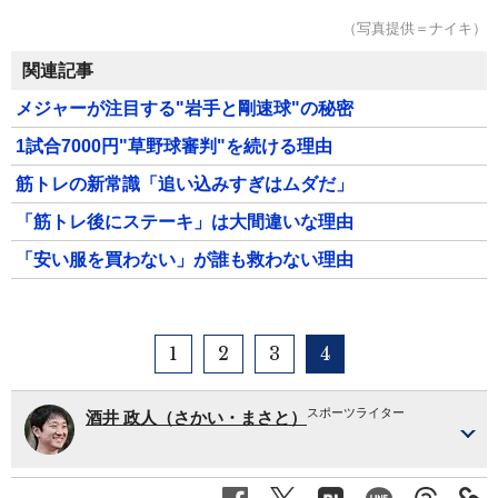
（写真提供＝ナイキ）
関連記事
メジャーが注目する"岩手と剛速球"の秘密
1試合7000円"草野球審判"を続ける理由
筋トレの新常識「追い込みすぎはムダだ」
「筋トレ後にステーキ」は大間違いな理由
「安い服を買わない」が誰も救わない理由
1
2
3
4
スポーツライター
酒井 政人（さかい・まさと）