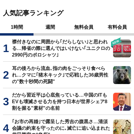
人気記事ランキング
1時間
週間
無料会員
有料会員
襟付きなのに周囲から｢だらしない｣と思われ
る…帰省の際に選んではいけない｢ユニクロの
2990円のポロシャツ｣
耳の後ろから流血､指の肉をごっそり食べら
れ…クマに｢猪木キック｣で応戦した36歳男性
の"数十秒間の死闘"
だから習近平は心底焦っている…中国のITも
EVも壊滅させる力を持つ日本が世界シェア8
割を握る"素材"の名前
｢お市の再婚｣で露呈した秀吉の腹黒さ…清須
会議の約束を守ったのに､滅亡に追い込まれた