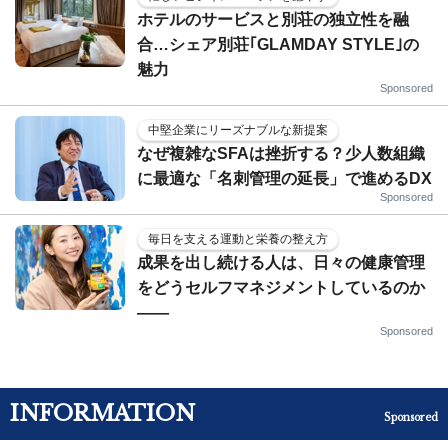
ホテルのサービスと別荘の独立性を融
合…シェア別荘｢GLAMDAY STYLE｣の
魅力
Sponsored
中堅企業にリーズナブルな新提案
なぜ複雑なSFAは挫折する？少人数組織
に最適な「名刺管理の延長」で進めるDX
Sponsored
毎日を支える運動と栄養の整え方
成果を出し続ける人は、日々の健康管理
をどうセルフマネジメントしているのか
——
Sponsored
INFORMATION
Sponsored