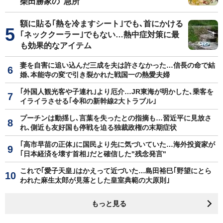
柴田勝家の"急所"
額に貼る｢熱を冷ますシート｣でも､首にかける
｢ネッククーラー｣でもない…熱中症対策に最
も効果的なアイテム
妻を自害に追い込んだ三成を夫は許さなかった…信長の命で結
婚､本能寺の変で引き裂かれた戦国一の熱愛夫婦
｢外国人観光客や子連れ｣より厄介…JR東海が明かした､乗客を
イライラさせる｢令和の新幹線2大トラブル｣
プーチンは動揺し､言葉を失ったとの指摘も…習近平に見放さ
れ､側近も友好国も停戦を迫る独裁政権の末期症状
｢高市早苗の正体｣に国民より先に気づいていた…海外投資家が
｢日本経済を壊す首相｣だと確信した"残念発言"
これで｢愛子天皇｣はかえって近づいた…島田裕巳｢野望にとら
われた麻生太郎が見落とした皇室典範の大原則｣
もっと見る