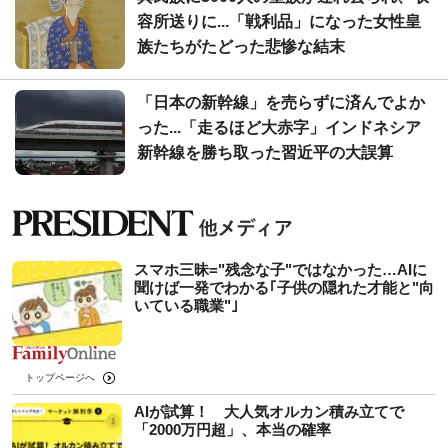
容所送りに...「戦利品」になった女性皇
族たちがたどった悲惨な結末
「日本の新幹線」を売らずに済んでよか
った...「走るほど大赤字」インドネシア
新幹線を勝ち取った習近平の大誤算
スマホ三昧="残念な子"ではなかった…AIに
聞けば一発でわかる｢子供の隠れた才能と"向
いている職業"｣
トップページへ
AIが試算！ 大人気オルカン積み立てで
「2000万円超」、本当の確率