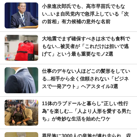
小泉進次郎氏でも、高市早苗氏でもな
い...いま自民党内で急浮上している「次
の首相」有力候補の意外な名前
大地震でまず確保すべきは水でも食料で
もない...被災者が「これだけは担いで逃
げて」という最も重要なモノ2選
仕事のデキない人ほどこの髪形をしてい
る...相手から全く信頼されない「ビジネ
スで一発アウト」ヘアスタイル3選
11体のラブドールと暮らし"正しい性行
為"を楽しむ...「人より人形を愛する男た
ち」が奇妙な生活を始めたワケ
異民族に3000人の皇族が連れ去られ、収