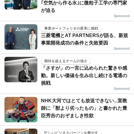
｢空気から作る水｣に微粒子工学の専門家
が迫る
Sponsored
事業ポートフォリオの変革に挑戦
三菱電機とAT PARTNERSが語る、新規
事業開発成功の条件と失敗要因
Sponsored
期待を超えるチームの強さ
「さすが」の一言に込められた驚きや感
動。新しい価値を生み出し続ける電通の
挑戦
Sponsored
NHK大河ではとても放送できない...宣教
師に「獣より劣ったもの」と書かれた豊
臣秀吉のおぞましき性欲
忙しいビジネスパーソンを癒やす