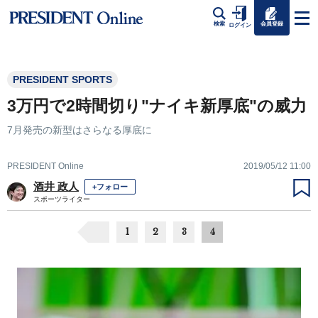
会員登録
検索
ログイン
PRESIDENT SPORTS
3万円で2時間切り"ナイキ新厚底"の威力
7月発売の新型はさらなる厚底に
PRESIDENT Online
2019/05/12 11:00
酒井 政人
+フォロー
スポーツライター
1
2
3
4