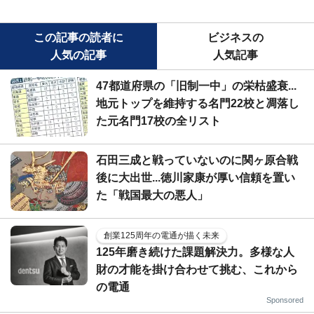
この記事の読者に
ビジネスの
人気の記事
人気記事
47都道府県の「旧制一中」の栄枯盛衰...
地元トップを維持する名門22校と凋落し
た元名門17校の全リスト
石田三成と戦っていないのに関ヶ原合戦
後に大出世...徳川家康が厚い信頼を置い
た「戦国最大の悪人」
創業125周年の電通が描く未来
125年磨き続けた課題解決力。多様な人
財の才能を掛け合わせて挑む、これから
の電通
Sponsored