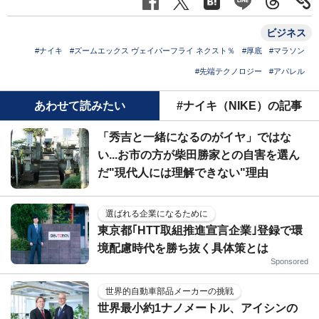
ビジネス
#ナイキ
#ズームエックス ヴェイパーフライ ネクスト％
#厚底
#マラソン
#先端テクノロジー
#アパレル
あわせて読みたい
#ナイキ（NIKE）の記事
「秀吉と一緒になるのがイヤ」ではな
い...お市の方が柴田勝家との自害を選ん
だ"現代人には理解できない"理由
選ばれる企業になるために
東京都｢HTT取組推進宣言企業｣登録で環
境配慮時代を勝ち抜く具体策とは
Sponsored
世界的自動車部品メーカーの挑戦
世界最小約1ナノメートル、アイシンの