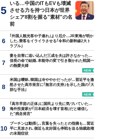
いる…中国のITもEVも壊滅
させる力を持つ日本が世界
シェア8割を握る"素材"の名
前
｢外国人観光客や子連れ｣より厄介…JR東海が明か
した､乗客をイライラさせる｢令和の新幹線2大ト
ラブル｣
妻を自害に追い込んだ三成を夫は許さなかった…
信長の命で結婚､本能寺の変で引き裂かれた戦国一
の熱愛夫婦
米国は曖昧､韓国は冷ややかだったが…習近平を激
怒させた高市発言に｢無言の支持｣を示した国の｢大
胆な手法｣
｢高市早苗の正体｣に国民より先に気づいていた…
海外投資家が｢日本経済を壊す首相｣だと確信し
た"残念発言"
プーチンは動揺し､言葉を失ったとの指摘も…習近
平に見放され､側近も友好国も停戦を迫る独裁政権
の末期症状