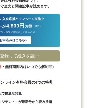
ら先は有料会員限定です。
すぐ全文と関連記事が読めます。
の入会応援キャンペーン実施中
4,800円
ンが
お得
（税込）
プラン限定／他割引との併用不可
お申込みはこちら
登録して続きを読む
料
・無料期間内はいつでも解約可）
ンライン有料会員の4つの特典
化で快適な閲覧
レジデント』が最新号から読み放題