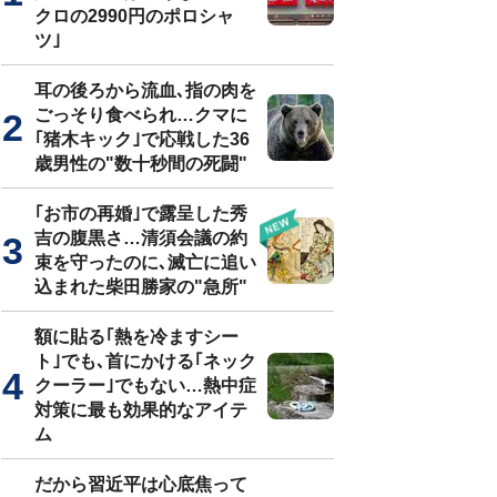
クロの2990円のポロシャ
ツ｣
耳の後ろから流血､指の肉を
ごっそり食べられ…クマに
｢猪木キック｣で応戦した36
歳男性の"数十秒間の死闘"
｢お市の再婚｣で露呈した秀
吉の腹黒さ…清須会議の約
束を守ったのに､滅亡に追い
込まれた柴田勝家の"急所"
額に貼る｢熱を冷ますシー
ト｣でも､首にかける｢ネック
クーラー｣でもない…熱中症
対策に最も効果的なアイテ
ム
だから習近平は心底焦って