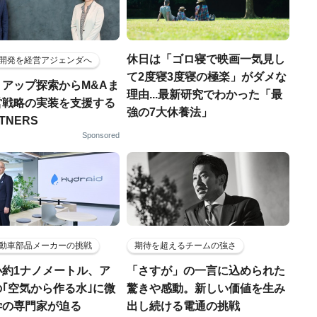
休日は「ゴロ寝で映画一気見し
開発を経営アジェンダへ
て2度寝3度寝の極楽」がダメな
トアップ探索からM&Aま
理由...最新研究でわかった「最
営戦略の実装を支援する
強の7大休養法」
RTNERS
Sponsored
動車部品メーカーの挑戦
期待を超えるチームの強さ
小約1ナノメートル、ア
「さすが」の一言に込められた
｢空気から作る水｣に微
驚きや感動。新しい価値を生み
学の専門家が迫る
出し続ける電通の挑戦