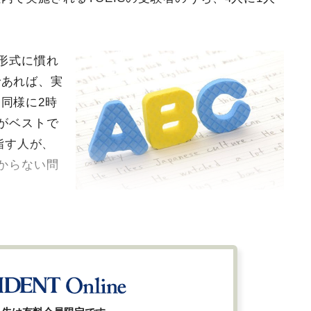
題形式に慣れ
であれば、実
同様に2時
とがベストで
指す人が、
わからない問
※写真はイメージです（写真＝iStock.com／
takasuu）
全ての画像を見る（3枚）