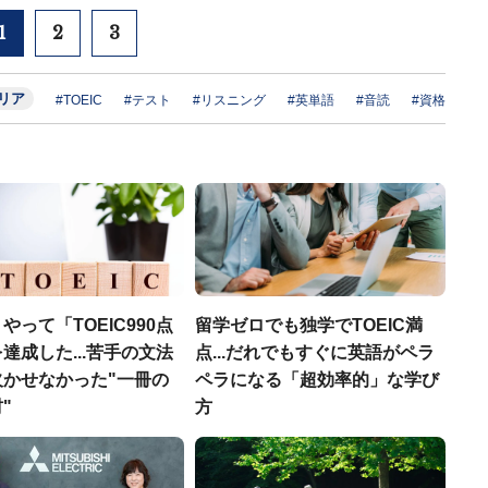
1
2
3
リア
#TOEIC
#テスト
#リスニング
#英単語
#音読
#資格
やって「TOEIC990点
留学ゼロでも独学でTOEIC満
達成した...苦手の文法
点...だれでもすぐに英語がペラ
欠かせなかった"一冊の
ペラになる「超効率的」な学び
"
方