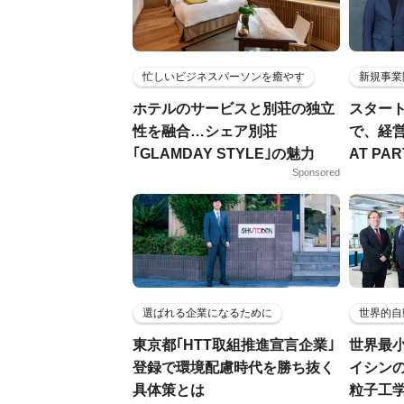
忙しいビジネスパーソンを癒やす
新規事業
ホテルのサービスと別荘の独立
スター
性を融合…シェア別荘
で、経
｢GLAMDAY STYLE｣の魅力
AT PA
Sponsored
選ばれる企業になるために
世界的自
東京都｢HTT取組推進宣言企業｣
世界最
登録で環境配慮時代を勝ち抜く
イシンの
具体策とは
粒子工