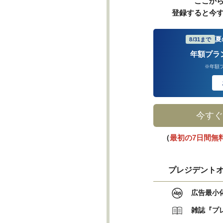
ここか
登録すると今
夏
8/31まで
年額プラ
※年額
今すぐ
（
最初の7日間無
プレジデントオ
広告最小
雑誌『プ