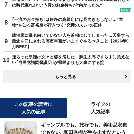
は時代遅れ｣という真のお金持ちが"向かった先"
｢一流のお金持ち｣は銀座の高級店には見向きもしない…"本
物"を知る富裕層が行きつく"究極のスシ"の正体
政治家に最も向いていない人を首相にしてしまった…天皇すら
懸念を口にされる高市早苗がいますぐやるべきこと【2026年6
月BEST】
逆らった県議は次々と姿を消した…麻生太郎ですら手に負えな
い｢自民党福岡県議団｣が県民よりも大事にする掟
もっと見る
この記事の読者に
ライフの
人気の記事
人気記事
ギャンブルでも、旅行でも、美術品収集
でもない...和田秀樹が手を出すなという