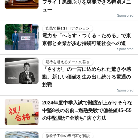
フライ！黒瀬ぶりを堪能できる特別メニ
ュー
Sponsored
官民で挑むHTTアクション
電力を「へらす・つくる・ためる」で東
京都と企業が歩む持続可能社会への道
Sponsored
期待を超えるチームの強さ
「さすが」の一言に込められた驚きや感
動。新しい価値を生み出し続ける電通の
挑戦
Sponsored
2024年度中学入試で難度が上がりそうな
中堅8校の名前...過熱受験で偏差値45~55
の中堅層が"全落ち"防ぐ方法
微粒子工学の専門家が解説