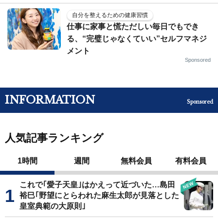
自分を整えるための健康習慣
仕事に家事と慌ただしい毎日でもでき
る、“完璧じゃなくていい”セルフマネジ
メント
Sponsored
INFORMATION
Sponsored
人気記事ランキング
1時間
週間
無料会員
有料会員
これで｢愛子天皇｣はかえって近づいた…島田
裕巳｢野望にとらわれた麻生太郎が見落とした
皇室典範の大原則｣