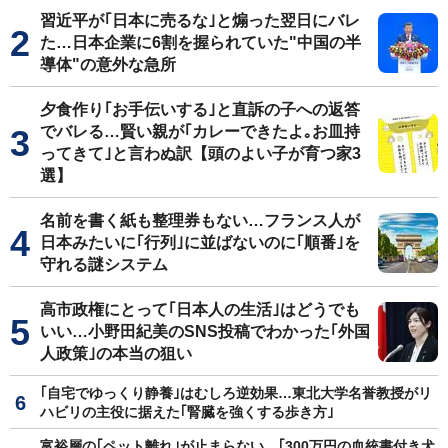
習近平が｢日本に売るな｣と煽った翌日にバレ
た…日本企業に6割を握られていた"中国の半
導体"の意外な急所
夕食作り｢お手伝いする｣と直訴の子への返答
でバレる…賢い親が｢カレーできたよ｡お皿持
ってきて｣と言わぬ訳【頭のよい子が育つ家3
選】
名前を書く紙も整理券もない…フランス人が
日本みたいに｢行列｣に並ばないのに｢順番｣を
守れる謎システム
高市政権にとって｢日本人の生活｣はどうでも
いい…小野田紀美のSNS投稿でわかった｢外国
人政策｣の本当の狙い
｢自宅でゆっくり静養｣はむしろ逆効果…東北大学名誉教授がリ
ハビリの主役に据えた｢腎臓を強くする歩き方｣
富裕層の｢ペット離れ｣が止まらない…｢300万円の血統書付き犬