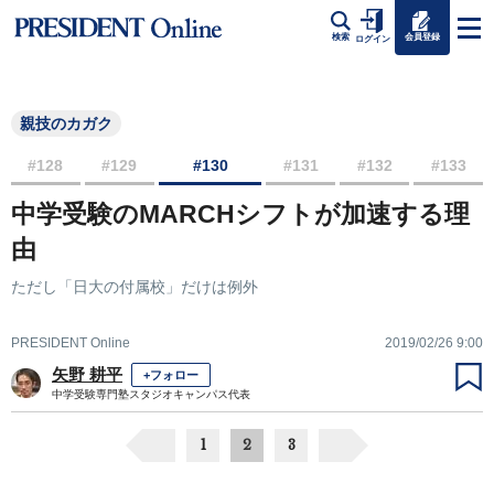
会員登録
検索
ログイン
親技のカガク
#128
#129
#130
#131
#132
#133
中学受験のMARCHシフトが加速する理
由
ただし「日大の付属校」だけは例外
PRESIDENT Online
2019/02/26 9:00
矢野 耕平
+フォロー
中学受験専門塾スタジオキャンパス代表
1
2
3