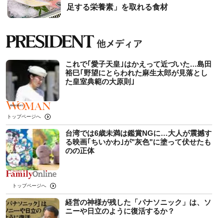
足する栄養素」を取れる食材
これで｢愛子天皇｣はかえって近づいた…島田
裕巳｢野望にとらわれた麻生太郎が見落とし
た皇室典範の大原則｣
トップページへ
台湾では6歳未満は鑑賞NGに…大人が震撼す
る映画｢ちいかわ｣が"灰色"に塗って伏せたも
のの正体
トップページへ
経営の神様が残した「パナソニック」は、ソ
ニーや日立のように復活するか？