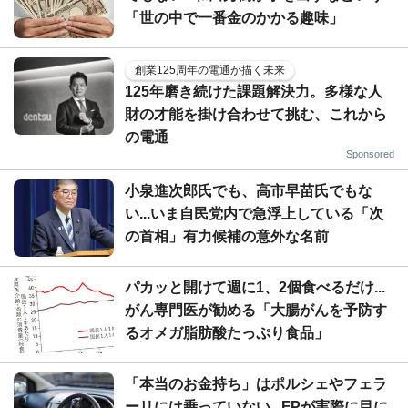
「世の中で一番金のかかる趣味」
創業125周年の電通が描く未来
125年磨き続けた課題解決力。多様な人
財の才能を掛け合わせて挑む、これから
の電通
Sponsored
小泉進次郎氏でも、高市早苗氏でもな
い...いま自民党内で急浮上している「次
の首相」有力候補の意外な名前
パカッと開けて週に1、2個食べるだけ...
がん専門医が勧める「大腸がんを予防す
るオメガ脂肪酸たっぷり食品」
「本当のお金持ち」はポルシェやフェラ
ーリには乗っていない...FPが実際に目に