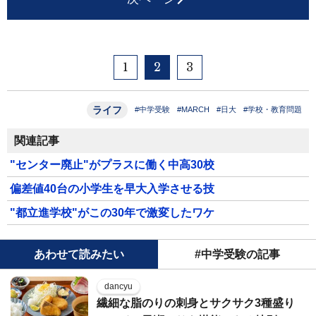
1
2
3
ライフ
#中学受験
#MARCH
#日大
#学校・教育問題
関連記事
"センター廃止"がプラスに働く中高30校
偏差値40台の小学生を早大入学させる技
"都立進学校"がこの30年で激変したワケ
あわせて読みたい
#中学受験の記事
dancyu
繊細な脂のりの刺身とサクサク3種盛り