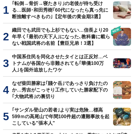
｢転倒→骨折→寝たきり｣の老後が待ち受け
る…医師･和田秀樹｢60代になったら真っ先に
断捨離すべきもの｣【定年後の黄金期3選】
織田でも武田でも上杉でもない…信長より20
年早く｢最初の天下人｣になった､教科書に載ら
ない戦国武将の名前【豊臣兄弟！3選】
中国系住民を同化させたタイとは正反対…ベ
トナムが各国から非難されても｢華僑100万
人｣を国外追放したワケ
なぜ柴田勝家は｢賤ケ岳｣であっさり負けたの
か…秀吉がこっそり工作していた勝家配下の
｢大物武将｣の裏切り
｢サンダル登山の若者｣より実は危険…標高
599ｍの高尾山で年間100件超の遭難事故を起
こしている"張本人"