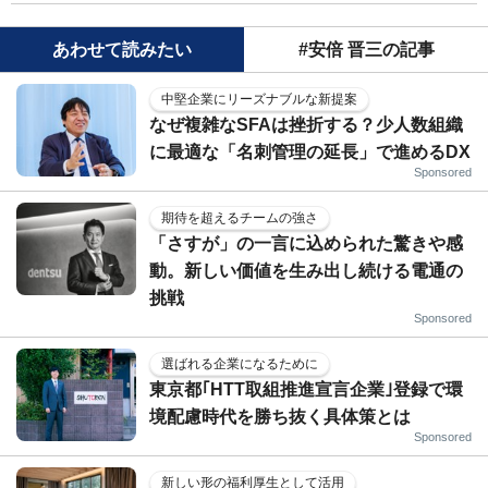
あわせて読みたい
#安倍 晋三の記事
中堅企業にリーズナブルな新提案
なぜ複雑なSFAは挫折する？少人数組織
に最適な「名刺管理の延長」で進めるDX
Sponsored
期待を超えるチームの強さ
「さすが」の一言に込められた驚きや感
動。新しい価値を生み出し続ける電通の
挑戦
Sponsored
選ばれる企業になるために
東京都｢HTT取組推進宣言企業｣登録で環
境配慮時代を勝ち抜く具体策とは
Sponsored
新しい形の福利厚生として活用