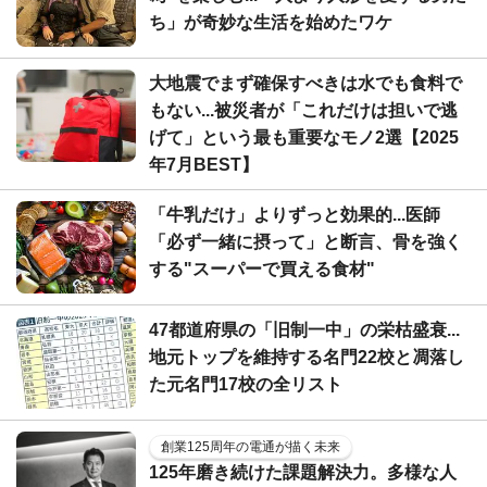
ち」が奇妙な生活を始めたワケ
大地震でまず確保すべきは水でも食料で
もない...被災者が「これだけは担いで逃
げて」という最も重要なモノ2選【2025
年7月BEST】
「牛乳だけ」よりずっと効果的...医師
「必ず一緒に摂って」と断言、骨を強く
する"スーパーで買える食材"
47都道府県の「旧制一中」の栄枯盛衰...
地元トップを維持する名門22校と凋落し
た元名門17校の全リスト
創業125周年の電通が描く未来
125年磨き続けた課題解決力。多様な人