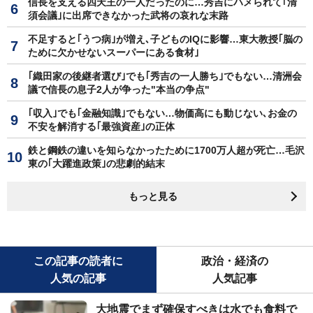
信長を支える四天王の一人だったのに…秀吉にハメられて｢清
須会議｣に出席できなかった武将の哀れな末路
不足すると｢うつ病｣が増え､子どものIQに影響…東大教授｢脳の
ために欠かせないスーパーにある食材｣
｢織田家の後継者選び｣でも｢秀吉の一人勝ち｣でもない…清洲会
議で信長の息子2人が争った"本当の争点"
｢収入｣でも｢金融知識｣でもない…物価高にも動じない､お金の
不安を解消する｢最強資産｣の正体
鉄と鋼鉄の違いを知らなかったために1700万人超が死亡…毛沢
東の｢大躍進政策｣の悲劇的結末
もっと見る
この記事の読者に
政治・経済の
人気の記事
人気記事
大地震でまず確保すべきは水でも食料で