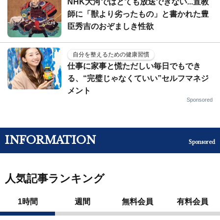
NHK大河ではとても放送できない...宣教
師に「獣より劣ったもの」と書かれた豊
臣秀吉のおぞましき性欲
自分を整えるための健康習慣
仕事に家事と慌ただしい毎日でもでき
る、“完璧じゃなくていい”セルフマネジ
メント
Sponsored
INFORMATION
Sponsored
人気記事ランキング
1時間
週間
無料会員
有料会員