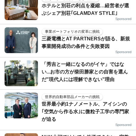
ホテルと別荘の利点を凝縮…経営者が選
ぶシェア別荘｢GLAMDAY STYLE｣
Sponsored
事業ポートフォリオの変革に挑戦
三菱電機とAT PARTNERSが語る、新規
事業開発成功の条件と失敗要因
Sponsored
「秀吉と一緒になるのがイヤ」ではな
い...お市の方が柴田勝家との自害を選ん
だ"現代人には理解できない"理由
世界的自動車部品メーカーの挑戦
世界最小約1ナノメートル、アイシンの
｢空気から作る水｣に微粒子工学の専門家
が迫る
Sponsored