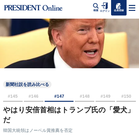
会員登録
検索
ログイン
新聞社説を読み比べる
#145
#146
#147
#148
#149
#150
やはり安倍首相はトランプ氏の「愛犬」
だ
韓国大統領はノーベル賞推薦を否定