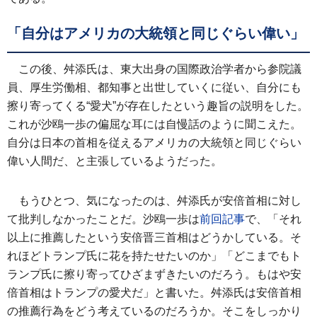
「自分はアメリカの大統領と同じぐらい偉い」
この後、舛添氏は、東大出身の国際政治学者から参院議
員、厚生労働相、都知事と出世していくに従い、自分にも
擦り寄ってくる“愛犬”が存在したという趣旨の説明をした。
これが沙鴎一歩の偏屈な耳には自慢話のように聞こえた。
自分は日本の首相を従えるアメリカの大統領と同じぐらい
偉い人間だ、と主張しているようだった。
もうひとつ、気になったのは、舛添氏が安倍首相に対し
て批判しなかったことだ。沙鴎一歩は
前回記事
で、「それ
以上に推薦したという安倍晋三首相はどうかしている。そ
れほどトランプ氏に花を持たせたいのか」「どこまでもト
ランプ氏に擦り寄ってひざまずきたいのだろう。もはや安
倍首相はトランプの愛犬だ」と書いた。舛添氏は安倍首相
の推薦行為をどう考えているのだろうか。そこをしっかり