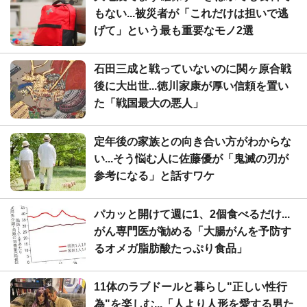
もない...被災者が「これだけは担いで逃
げて」という最も重要なモノ2選
石田三成と戦っていないのに関ヶ原合戦
後に大出世...徳川家康が厚い信頼を置い
た「戦国最大の悪人」
定年後の家族との向き合い方がわからな
い...そう悩む人に佐藤優が「鬼滅の刃が
参考になる」と話すワケ
パカッと開けて週に1、2個食べるだけ...
がん専門医が勧める「大腸がんを予防す
るオメガ脂肪酸たっぷり食品」
11体のラブドールと暮らし"正しい性行
為"を楽しむ...「人より人形を愛する男た