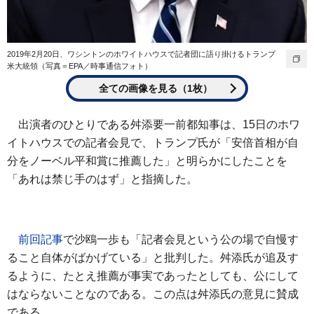
2019年2月20日、ワシントンのホワイトハウスで記者団に語り掛けるトランプ
米大統領（写真＝EPA／時事通信フォト）
全ての画像を見る（1枚）
出演者のひとりである舛添要一前都知事は、15日のホワ
イトハウスでの記者会見で、トランプ氏が「安倍首相が自
分をノーベル平和賞に推薦した」と明らかにしたことを
「あれは禁じ手のはず」と指摘した。
前回記事
で沙鴎一歩も「記者会見という公の場で自慢す
ること自体がばかげている」と批判した。舛添氏が追及す
るように、たとえ推薦が事実であったとしても、公にして
はならないことなのである。この点は舛添氏の意見に賛成
である。