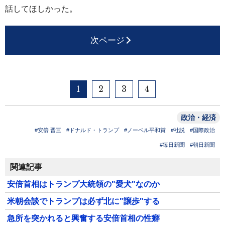
話してほしかった。
次ページ
1
2
3
4
政治・経済
#安倍 晋三
#ドナルド・トランプ
#ノーベル平和賞
#社説
#国際政治
#毎日新聞
#朝日新聞
関連記事
安倍首相はトランプ大統領の"愛犬"なのか
米朝会談でトランプは必ず北に"譲歩"する
急所を突かれると興奮する安倍首相の性癖