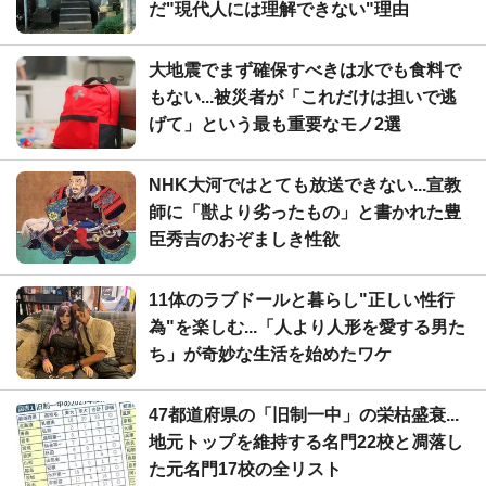
だ"現代人には理解できない"理由
大地震でまず確保すべきは水でも食料で
もない...被災者が「これだけは担いで逃
げて」という最も重要なモノ2選
NHK大河ではとても放送できない...宣教
師に「獣より劣ったもの」と書かれた豊
臣秀吉のおぞましき性欲
11体のラブドールと暮らし"正しい性行
為"を楽しむ...「人より人形を愛する男た
ち」が奇妙な生活を始めたワケ
47都道府県の「旧制一中」の栄枯盛衰...
地元トップを維持する名門22校と凋落し
た元名門17校の全リスト