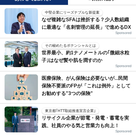
中堅企業にリーズナブルな新提案
なぜ複雑なSFAは挫折する？少人数組織
に最適な「名刺管理の延長」で進めるDX
Sponsored
その秘めたるポテンシャルとは
世界最小、約1ナノメートルの｢微細水粒
子｣はなぜ髪や肌を潤すのか
Sponsored
医療保険、がん保険は必要ないが...民間
保険不要派のFPが「これは例外」として
お勧めする"3つの保険"
東京都｢HTT取組推進宣言企業｣
リサイクル企業が節電・発電・蓄電を実
践、社員のやる気と営業力も向上！
Sponsored