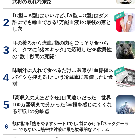
武将の哀れな末路
｢O型→A型｣はいいけど､｢A型→O型｣はダメ…
誰にでも輸血できる｢万能血液｣の最後の落と
し穴
耳の後ろから流血､指の肉をごっそり食べら
れ…クマに｢猪木キック｣で応戦した36歳男性
の"数十秒間の死闘"
味噌汁に入れて食べるだけ…医師が｢血糖値ス
パイクを抑える｣という冷蔵庫に常備したい食
材
｢高収入の人ほど幸せ｣は間違いだった…世界
160カ国研究で分かった｢幸福を感じにくくな
る年収｣の分岐点
額に貼る｢熱を冷ますシート｣でも､首にかける｢ネッククーラ
ー｣でもない…熱中症対策に最も効果的なアイテム