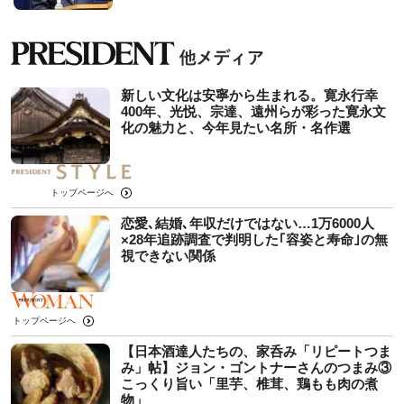
新しい文化は安寧から生まれる。寛永行幸
400年、光悦、宗達、遠州らが彩った寛永文
化の魅力と、今年見たい名所・名作選
トップページへ
恋愛､結婚､年収だけではない…1万6000人
×28年追跡調査で判明した｢容姿と寿命｣の無
視できない関係
トップページへ
【日本酒達人たちの、家呑み「リピートつま
み」帖】ジョン・ゴントナーさんのつまみ③
こっくり旨い「里芋、椎茸、鶏もも肉の煮
物」