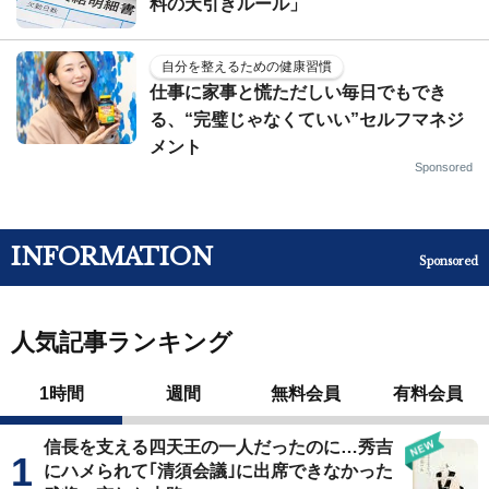
料の天引きルール」
自分を整えるための健康習慣
仕事に家事と慌ただしい毎日でもでき
る、“完璧じゃなくていい”セルフマネジ
メント
Sponsored
INFORMATION
Sponsored
人気記事ランキング
1時間
週間
無料会員
有料会員
信長を支える四天王の一人だったのに…秀吉
にハメられて｢清須会議｣に出席できなかった