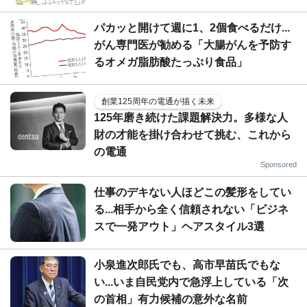
パカッと開けて週に1、2個食べるだけ...
がん専門医が勧める「大腸がんを予防す
るオメガ脂肪酸たっぷり食品」
創業125周年の電通が描く未来
125年磨き続けた課題解決力。多様な人
財の才能を掛け合わせて挑む、これから
の電通
Sponsored
仕事のデキない人ほどこの髪形をしてい
る...相手から全く信頼されない「ビジネ
スで一発アウト」ヘアスタイル3選
小泉進次郎氏でも、高市早苗氏でもな
い...いま自民党内で急浮上している「次
の首相」有力候補の意外な名前