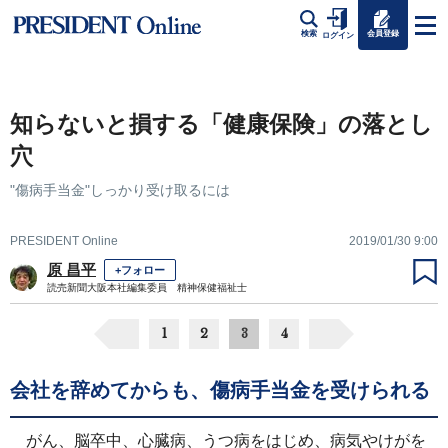
会員登録
検索
ログイン
知らないと損する「健康保険」の落とし
穴
"傷病手当金"しっかり受け取るには
PRESIDENT Online
2019/01/30 9:00
原 昌平
+フォロー
読売新聞大阪本社編集委員 精神保健福祉士
1
2
3
4
会社を辞めてからも、傷病手当金を受けられる
がん、脳卒中、心臓病、うつ病をはじめ、病気やけがを