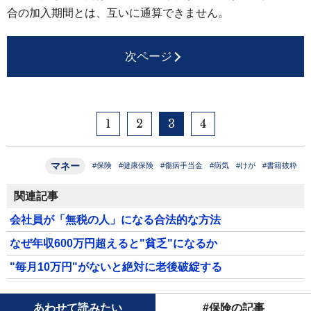
合の加入期間とは、互いに通算できません。
次ページ
1
2
3
4
マネー
#保険
#健康保険
#傷病手当金
#病気
#けが
#書籍抜粋
関連記事
会社員が「無税の人」になる合法的な方法
なぜ年収600万円超えると"貧乏"になるか
"毎月10万円"がないと絶対に老後破綻する
あわせて読みたい
#保険の記事