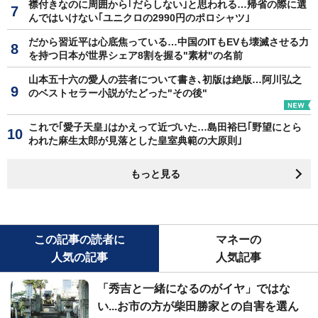
襟付きなのに周囲から｢だらしない｣と思われる…帰省の際に選
んではいけない｢ユニクロの2990円のポロシャツ｣
だから習近平は心底焦っている…中国のITもEVも壊滅させる力
を持つ日本が世界シェア8割を握る"素材"の名前
山本五十六の愛人の芸者について書き､初版は絶版…阿川弘之
のベストセラー小説がたどった"その後"
これで｢愛子天皇｣はかえって近づいた…島田裕巳｢野望にとら
われた麻生太郎が見落とした皇室典範の大原則｣
もっと見る
この記事の読者に
マネーの
人気の記事
人気記事
「秀吉と一緒になるのがイヤ」ではな
い...お市の方が柴田勝家との自害を選ん