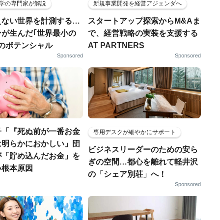
学の専門家が解説
新規事業開発を経営アジェンダへ
えない世界を計測する…
スタートアップ探索からM&Aま
ンが生んだ｢世界最小の
で、経営戦略の実装を支援する
｣のポテンシャル
AT PARTNERS
Sponsored
Sponsored
子「『死ぬ前が一番お金
専用デスクが細やかにサポート
は明らかにおかしい」団
ビジネスリーダーのための安ら
が「貯め込んだお金」を
ぎの空間…都心を離れて軽井沢
い根本原因
の「シェア別荘」へ！
Sponsored