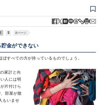
1
2
次ページ
％貯金ができない
ほぼすべての方が持っているものでしょう。
方の家計と向
ない人には明
屋が片付けら
で、部屋が散
人もいませ