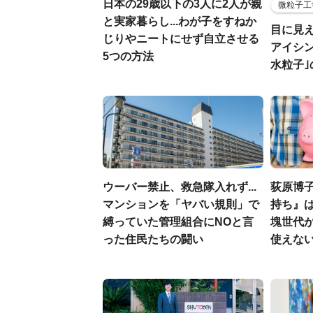
日本の29歳以下の3人に2人が親
微粒子工
と実家暮らし...わが子をすねか
目に見
じりやニートにせず自立させる
アイシ
5つの方法
水粒子
ウーバー禁止、救急隊入れず...
荻原博
マンションを「ヤバい規則」で
持ち』
縛っていた管理組合にNOと言
塊世代
った住民たちの闘い
使えな