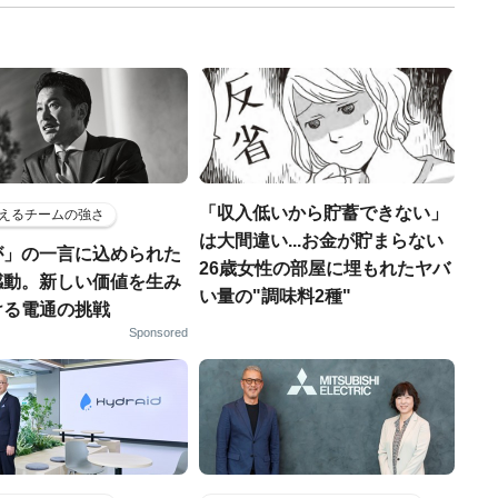
「収入低いから貯蓄できない」
えるチームの強さ
は大間違い...お金が貯まらない
が」の一言に込められた
26歳女性の部屋に埋もれたヤバ
感動。新しい価値を生み
い量の"調味料2種"
ける電通の挑戦
Sponsored