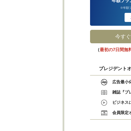
年額プラ
※年額
今すぐ
（
最初の7日間無
プレジデントオ
広告最小
雑誌『プ
ビジネス
会員限定