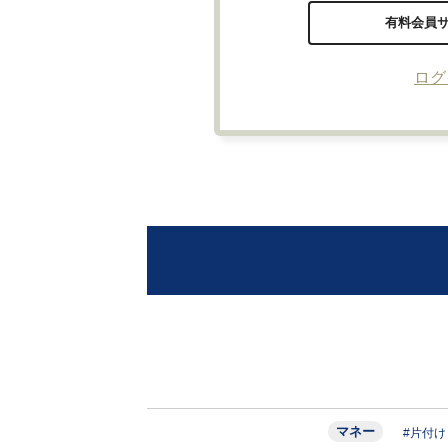
有料会員
ログ
マネー
#片付け