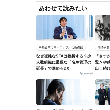
あわせて読みたい
中堅企業にリーズナブルな新提案
期待を超
なぜ複雑なSFAは挫折する？少
「さす
人数組織に最適な「名刺管理の
驚きや
延長」で進めるDX
出し続
Sponsored