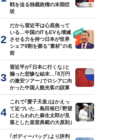
戦を迫る独裁政権の末期症
状
だから習近平は心底焦って
いる…中国のITもEVも壊滅
させる力を持つ日本が世界
シェア8割を握る"素材"の名
前
習近平が｢日本に行くな｣と
煽った悲惨な結末…｢8万円
の激安ツアー｣でロシアに向
かった中国人観光客の誤算
これで｢愛子天皇｣はかえっ
て近づいた…島田裕巳｢野望
にとらわれた麻生太郎が見
落とした皇室典範の大原則｣
｢ボディーバッグ｣より評判