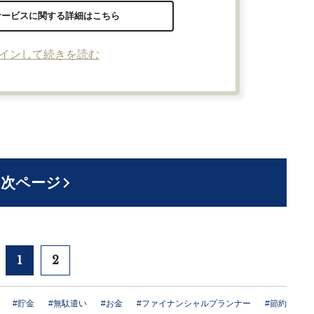
サービスに関する詳細はこちら
インして続きを読む
次ページ
1
2
#貯金
#無駄遣い
#お金
#ファイナンシャルプランナー
#節約