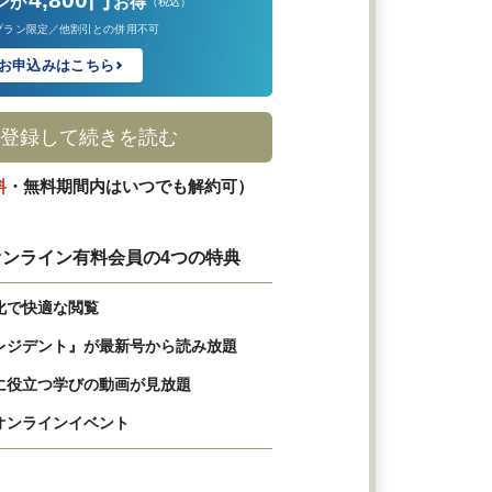
ンが
お得
（税込）
プラン限定／他割引との併用不可
お申込みはこちら
登録して続きを読む
料
・無料期間内はいつでも解約可）
ンライン有料会員の4つの特典
化で快適な閲覧
レジデント』が最新号から読み放題
に役立つ学びの動画が見放題
オンラインイベント