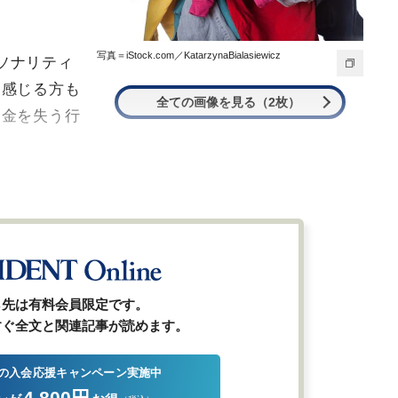
写真＝iStock.com／KatarzynaBialasiewicz
ソナリティ
と感じる方も
全ての画像を見る（2枚）
お金を失う行
ら先は有料会員限定です。
すぐ全文と関連記事が読めます。
の入会応援キャンペーン実施中
4,800円