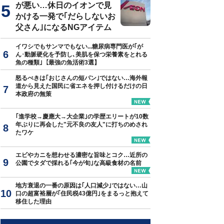
が悪い…休日のイオンで見
かける一発で｢だらしないお
父さん｣になるNGアイテム
イワシでもサンマでもない...糖尿病専門医が｢が
ん･動脈硬化を予防し､美肌を保つ栄養素をとれる
魚の種類｣【最強の魚活術3選】
怒るべきは｢おじさんの短パン｣ではない…海外報
道から見えた国民に省エネを押し付けるだけの日
本政府の無策
｢進学校→慶應大→大企業｣の学歴エリートが10数
年ぶりに再会した"元不良の友人"に打ちのめされ
たワケ
エビやカニを想わせる濃密な旨味とコク…近所の
公園でタダで採れる｢今が旬｣な高級食材の名前
地方衰退の一番の原因は｢人口減少｣ではない…山
口の超富裕層が｢住民税43億円｣をまるっと抱えて
移住した理由