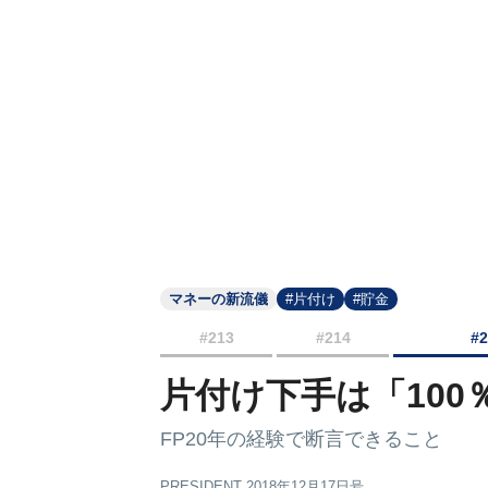
マネーの新流儀
#片付け
#貯金
#213
#214
#
片付け下手は「10
FP20年の経験で断言できること
PRESIDENT 2018年12月17日号