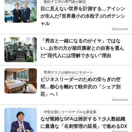
微粒子工学の専門家が解説
目に見えない世界を計測する…アイシン
が生んだ｢世界最小の水粒子｣のポテンシ
ャル
Sponsored
「秀吉と一緒になるのがイヤ」ではな
い...お市の方が柴田勝家との自害を選ん
だ"現代人には理解できない"理由
専用デスクが細やかにサポート
ビジネスリーダーのための安らぎの空
間…都心を離れて軽井沢の「シェア別
荘」へ！
Sponsored
中堅企業にリーズナブルな新提案
なぜ複雑なSFAは挫折する？少人数組織
に最適な「名刺管理の延長」で進めるDX
Sponsored