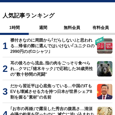
人気記事ランキング
1時間
週間
無料会員
有料会員
襟付きなのに周囲から｢だらしない｣と思われ
る…帰省の際に選んではいけない｢ユニクロの
2990円のポロシャツ｣
耳の後ろから流血､指の肉をごっそり食べら
れ…クマに｢猪木キック｣で応戦した36歳男性
の"数十秒間の死闘"
だから習近平は心底焦っている…中国のITも
EVも壊滅させる力を持つ日本が世界シェア8
割を握る"素材"の名前
｢お市の再婚｣で露呈した秀吉の腹黒さ…清須
会議の約束を守ったのに､滅亡に追い込まれた