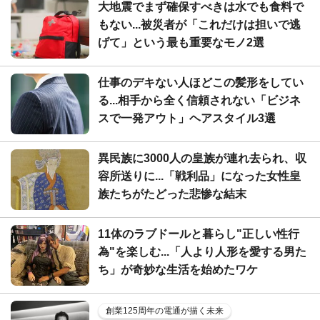
大地震でまず確保すべきは水でも食料で
もない...被災者が「これだけは担いで逃
げて」という最も重要なモノ2選
仕事のデキない人ほどこの髪形をしてい
る...相手から全く信頼されない「ビジネ
スで一発アウト」ヘアスタイル3選
異民族に3000人の皇族が連れ去られ、収
容所送りに...「戦利品」になった女性皇
族たちがたどった悲惨な結末
11体のラブドールと暮らし"正しい性行
為"を楽しむ...「人より人形を愛する男た
ち」が奇妙な生活を始めたワケ
創業125周年の電通が描く未来