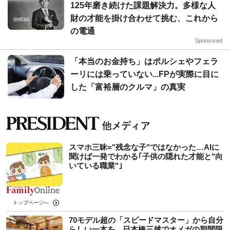
125年磨き続けた課題解決力。多様な人
財の才能を掛け合わせて挑む、これから
の電通
Sponsored
「本当のお金持ち」はポルシェやフェラ
ーリには乗っていない...FPが実際に目に
した「富裕層のクルマ」の真実
スマホ三昧="残念な子"ではなかった…AIに
聞けば一発でわかる｢子供の隠れた才能と"向
いている職業"｣
トップページへ
70モデル超の「スピードマスター」から自分
らしい一本を。日本橋三越でオメガの期間限