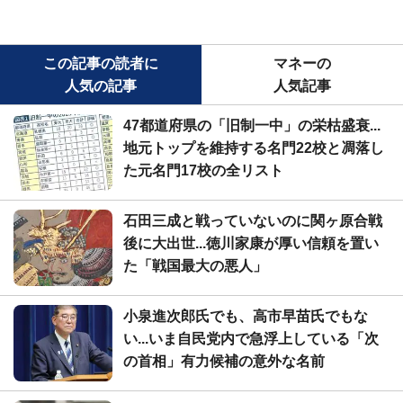
この記事の読者に
マネーの
人気の記事
人気記事
47都道府県の「旧制一中」の栄枯盛衰...
地元トップを維持する名門22校と凋落し
た元名門17校の全リスト
石田三成と戦っていないのに関ヶ原合戦
後に大出世...徳川家康が厚い信頼を置い
た「戦国最大の悪人」
小泉進次郎氏でも、高市早苗氏でもな
い...いま自民党内で急浮上している「次
の首相」有力候補の意外な名前