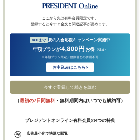
ここから先は有料会員限定です。
登録すると今すぐ全文と関連記事が読めます。
夏の入会応援キャンペーン実施中
8/31まで
4,800円
年額プランが
お得
（税込）
※年額プラン限定／他割引との併用不可
お申込みはこちら
今すぐ登録して続きを読む
（
最初の7日間無料
・無料期間内はいつでも解約可）
プレジデントオンライン有料会員の4つの特典
広告最小化で快適な閲覧