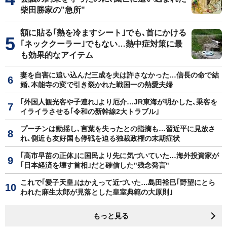
柴田勝家の"急所"
額に貼る｢熱を冷ますシート｣でも､首にかける
｢ネッククーラー｣でもない…熱中症対策に最
も効果的なアイテム
妻を自害に追い込んだ三成を夫は許さなかった…信長の命で結
婚､本能寺の変で引き裂かれた戦国一の熱愛夫婦
｢外国人観光客や子連れ｣より厄介…JR東海が明かした､乗客を
イライラさせる｢令和の新幹線2大トラブル｣
プーチンは動揺し､言葉を失ったとの指摘も…習近平に見放さ
れ､側近も友好国も停戦を迫る独裁政権の末期症状
｢高市早苗の正体｣に国民より先に気づいていた…海外投資家が
｢日本経済を壊す首相｣だと確信した"残念発言"
これで｢愛子天皇｣はかえって近づいた…島田裕巳｢野望にとら
われた麻生太郎が見落とした皇室典範の大原則｣
もっと見る