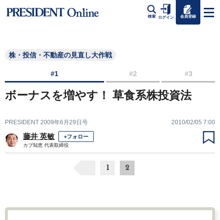
会員登録
検索
ログイン
株・投信・不動産の見直し大作戦
#1
#2
#3
ボーナスを増やす！ 草食系株投資法
PRESIDENT 2009年6月29日号
2010/02/05 7:00
藤井 英敏
+フォロー
カブ知恵 代表取締役
1
2