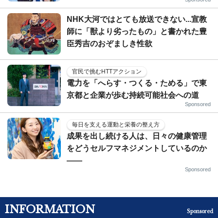
NHK大河ではとても放送できない...宣教
師に「獣より劣ったもの」と書かれた豊
臣秀吉のおぞましき性欲
官民で挑むHTTアクション
電力を「へらす・つくる・ためる」で東
京都と企業が歩む持続可能社会への道
Sponsored
毎日を支える運動と栄養の整え方
成果を出し続ける人は、日々の健康管理
をどうセルフマネジメントしているのか
——
Sponsored
INFORMATION
Sponsored