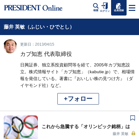
会員登録
検索
ログイン
藤井 英敏（ふじい・ひでとし）
更新日：2013/04/15
カブ知恵 代表取締役
日興証券、独立系投資顧問等を経て、2005年カブ知恵設
立。株式情報サイト「カブ知恵」（kabutie.jp）で、相場情
報を発信している。著書に『おいしい株の見つけ方』（ダ
イヤモンド社）など。
+フォロー
これから急騰する「オリンピック銘柄」は
藤井 英敏