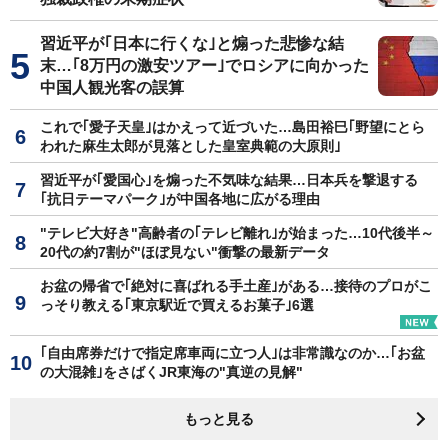
習近平が｢日本に行くな｣と煽った悲惨な結
末…｢8万円の激安ツアー｣でロシアに向かった
中国人観光客の誤算
これで｢愛子天皇｣はかえって近づいた…島田裕巳｢野望にとら
われた麻生太郎が見落とした皇室典範の大原則｣
習近平が｢愛国心｣を煽った不気味な結果…日本兵を撃退する
｢抗日テーマパーク｣が中国各地に広がる理由
"テレビ大好き"高齢者の｢テレビ離れ｣が始まった…10代後半～
20代の約7割が"ほぼ見ない"衝撃の最新データ
お盆の帰省で｢絶対に喜ばれる手土産｣がある…接待のプロがこ
っそり教える｢東京駅近で買えるお菓子｣6選
｢自由席券だけで指定席車両に立つ人｣は非常識なのか…｢お盆
の大混雑｣をさばくJR東海の"真逆の見解"
もっと見る