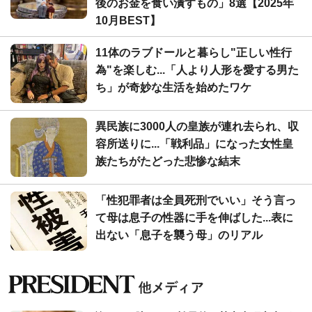
後のお金を食い潰すもの」8選【2025年
10月BEST】
11体のラブドールと暮らし"正しい性行
為"を楽しむ...「人より人形を愛する男た
ち」が奇妙な生活を始めたワケ
異民族に3000人の皇族が連れ去られ、収
容所送りに...「戦利品」になった女性皇
族たちがたどった悲惨な結末
「性犯罪者は全員死刑でいい」そう言っ
て母は息子の性器に手を伸ばした...表に
出ない「息子を襲う母」のリアル