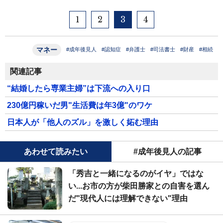
1
2
3
4
マネー
#成年後見人
#認知症
#弁護士
#司法書士
#財産
#相続
関連記事
“結婚したら専業主婦”は下流への入り口
230億円稼いだ男"生活費は年3億"のワケ
日本人が「他人のズル」を激しく妬む理由
あわせて読みたい
#成年後見人の記事
「秀吉と一緒になるのがイヤ」ではな
い...お市の方が柴田勝家との自害を選ん
だ"現代人には理解できない"理由