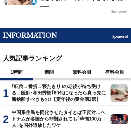
——
Sponsored
INFORMATION
Sponsored
人気記事ランキング
1時間
週間
無料会員
有料会員
｢転倒→骨折→寝たきり｣の老後が待ち受け
る…医師･和田秀樹｢60代になったら真っ先に
断捨離すべきもの｣【定年後の黄金期3選】
中国系住民を同化させたタイとは正反対…ベ
トナムが各国から非難されても｢華僑100万
人｣を国外追放したワケ