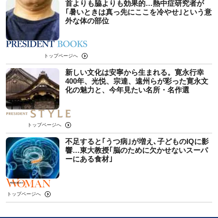
首よりも脇よりも効果的…熱中症研究者が
｢暑いときは真っ先にここを冷やせ｣という意
外な体の部位
トップページへ
新しい文化は安寧から生まれる。寛永行幸
400年、光悦、宗達、遠州らが彩った寛永文
化の魅力と、今年見たい名所・名作選
トップページへ
不足すると｢うつ病｣が増え､子どものIQに影
響…東大教授｢脳のために欠かせないスーパ
ーにある食材｣
トップページへ