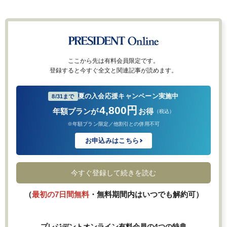
ここから先は有料会員限定です。
登録すると今すぐ全文と関連記事が読めます。
夏の入会応援キャンペーン実施中
8/31まで
4,800円
年額プランが
お得
（税込）
※年額プラン限定／他割引との併用不可
お申込みはこちら
今すぐ登録して続きを読む
（
最初の7日間無料
・無料期間内はいつでも解約可）
プレジデントオンライン有料会員の4つの特典