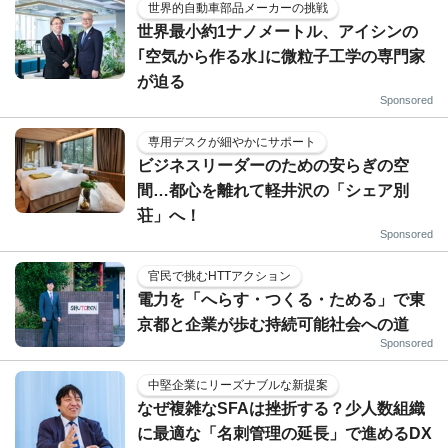
世界的自動車部品メーカーの挑戦
世界最小約1ナノメートル、アイシンの
｢空気から作る水｣に微粒子工学の専門家
が迫る
Sponsored
専用デスクが細やかにサポート
ビジネスリーダーのための安らぎの空
間…都心を離れて軽井沢の「シェア別
荘」へ！
Sponsored
官民で挑むHTTアクション
電力を「へらす・つくる・ためる」で東
京都と企業が歩む持続可能社会への道
Sponsored
中堅企業にリーズナブルな新提案
なぜ複雑なSFAは挫折する？少人数組織
に最適な「名刺管理の延長」で進めるDX