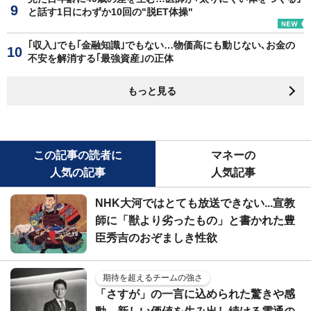
と話す1日にわずか10回の"脱ET体操"
｢収入｣でも｢金融知識｣でもない…物価高にも動じない､お金の
不安を解消する｢最強資産｣の正体
もっと見る
この記事の読者に
マネーの
人気の記事
人気記事
NHK大河ではとても放送できない...宣教
師に「獣より劣ったもの」と書かれた豊
臣秀吉のおぞましき性欲
期待を超えるチームの強さ
「さすが」の一言に込められた驚きや感