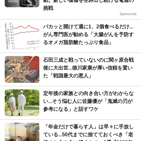
動。新しい価値を生み出し続ける電通の
挑戦
Sponsored
パカッと開けて週に1、2個食べるだけ...
がん専門医が勧める「大腸がんを予防す
るオメガ脂肪酸たっぷり食品」
石田三成と戦っていないのに関ヶ原合戦
後に大出世...徳川家康が厚い信頼を置い
た「戦国最大の悪人」
定年後の家族との向き合い方がわからな
い...そう悩む人に佐藤優が「鬼滅の刃が
参考になる」と話すワケ
「年金だけで暮らす人」は早々に手放し
ている...50代までに捨てておくべき「老