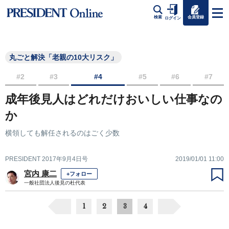
会員登録
検索
ログイン
丸ごと解決「老親の10大リスク」
#2
#3
#4
#5
#6
#7
成年後見人はどれだけおいしい仕事なの
か
横領しても解任されるのはごく少数
PRESIDENT 2017年9月4日号
2019/01/01 11:00
宮内 康二
+フォロー
一般社団法人後見の杜代表
1
2
3
4