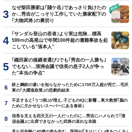
なぜ柴田勝家は｢賤ケ岳｣であっさり負けたの
か…秀吉がこっそり工作していた勝家配下の
｢大物武将｣の裏切り
｢サンダル登山の若者｣より実は危険…標高
599ｍの高尾山で年間100件超の遭難事故を起
こしている"張本人"
｢織田家の後継者選び｣でも｢秀吉の一人勝ち｣
でもない…清洲会議で信長の息子2人が争っ
た"本当の争点"
鉄と鋼鉄の違いを知らなかったために1700万人超が死亡…毛沢
東の｢大躍進政策｣の悲劇的結末
不足すると｢うつ病｣が増え､子どものIQに影響…東大教授｢脳の
ために欠かせないスーパーにある食材｣
信長を支える四天王の一人だったのに…秀吉にハメられて｢清
須会議｣に出席できなかった武将の哀れな末路
見た目年齢に40歳の差を生む…医師が｢太りにくい体をつくる｣