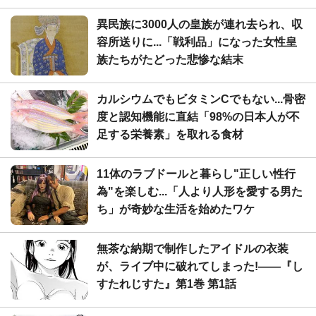
異民族に3000人の皇族が連れ去られ、収
容所送りに...「戦利品」になった女性皇
族たちがたどった悲惨な結末
カルシウムでもビタミンCでもない...骨密
度と認知機能に直結「98%の日本人が不
足する栄養素」を取れる食材
11体のラブドールと暮らし"正しい性行
為"を楽しむ...「人より人形を愛する男た
ち」が奇妙な生活を始めたワケ
無茶な納期で制作したアイドルの衣装
が、ライブ中に破れてしまった!――『し
すたれじすた』第1巻 第1話