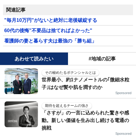
関連記事
"毎月10万円"がないと絶対に老後破綻する
60代の後悔"不要品は捨てればよかった"
看護師の妻と暮らす夫は最強の「勝ち組」
あわせて読みたい
#地域の記事
その秘めたるポテンシャルとは
世界最小、約1ナノメートルの｢微細水粒
子｣はなぜ髪や肌を潤すのか
Sponsored
期待を超えるチームの強さ
「さすが」の一言に込められた驚きや感
動。新しい価値を生み出し続ける電通の
挑戦
Sponsored