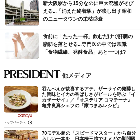
新大阪駅から15分なのに巨大廃墟がそび
える...「消えた終着駅」が映し出す昭和
のニュータウンの栄枯盛衰
食前に「たった一杯」飲むだけで肝臓の
脂肪を落とせる...専門医の中では常識
「食物繊維、発酵食品」あと一つは?
吞んべえが歓喜するアテ。ザーサイの発酵し
た旨味とイカの香ばしさがビールを呼ぶ「イ
カザーサイ」／『オステリア コマチーナ』
⻲井良真シェフの「家つまみレシピ」
トップページへ
70モデル超の「スピードマスター」から自分
らしい一本を。日本橋三越でオメガの期間限