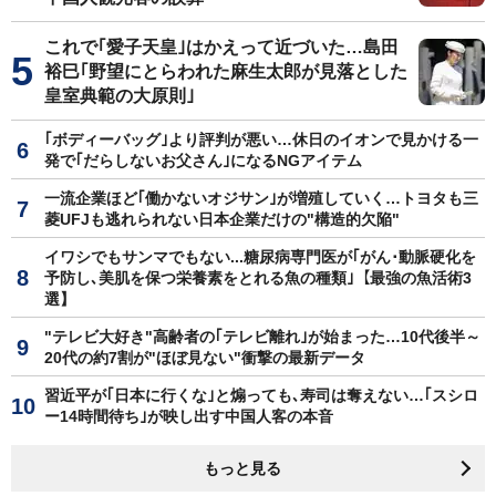
これで｢愛子天皇｣はかえって近づいた…島田
裕巳｢野望にとらわれた麻生太郎が見落とした
皇室典範の大原則｣
｢ボディーバッグ｣より評判が悪い…休日のイオンで見かける一
発で｢だらしないお父さん｣になるNGアイテム
一流企業ほど｢働かないオジサン｣が増殖していく…トヨタも三
菱UFJも逃れられない日本企業だけの"構造的欠陥"
イワシでもサンマでもない...糖尿病専門医が｢がん･動脈硬化を
予防し､美肌を保つ栄養素をとれる魚の種類｣【最強の魚活術3
選】
"テレビ大好き"高齢者の｢テレビ離れ｣が始まった…10代後半～
20代の約7割が"ほぼ見ない"衝撃の最新データ
習近平が｢日本に行くな｣と煽っても､寿司は奪えない…｢スシロ
ー14時間待ち｣が映し出す中国人客の本音
もっと見る