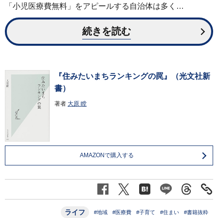
「小児医療費無料」をアピールする自治体は多く…
続きを読む
『住みたいまちランキングの罠』（光文社新
書）
著者
大原 瞠
AMAZONで購入する
ライフ
#地域
#医療費
#子育て
#住まい
#書籍抜粋