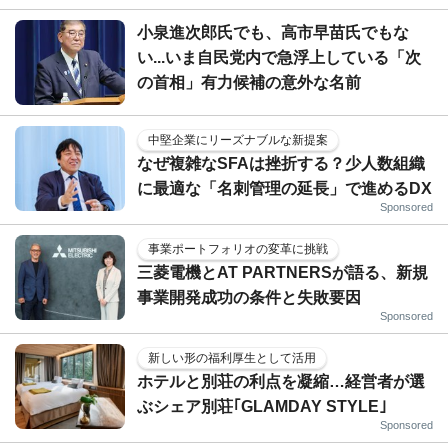
小泉進次郎氏でも、高市早苗氏でもな
い...いま自民党内で急浮上している「次
の首相」有力候補の意外な名前
中堅企業にリーズナブルな新提案
なぜ複雑なSFAは挫折する？少人数組織
に最適な「名刺管理の延長」で進めるDX
Sponsored
事業ポートフォリオの変革に挑戦
三菱電機とAT PARTNERSが語る、新規
事業開発成功の条件と失敗要因
Sponsored
新しい形の福利厚生として活用
ホテルと別荘の利点を凝縮…経営者が選
ぶシェア別荘｢GLAMDAY STYLE｣
Sponsored