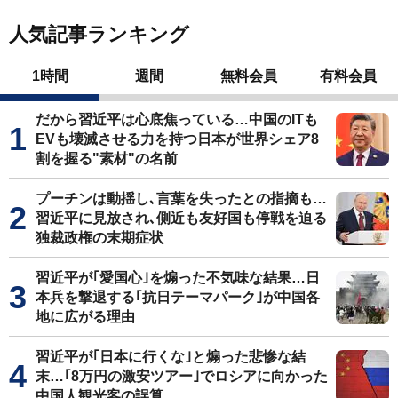
人気記事ランキング
1時間
週間
無料会員
有料会員
だから習近平は心底焦っている…中国のITも
EVも壊滅させる力を持つ日本が世界シェア8
割を握る"素材"の名前
プーチンは動揺し､言葉を失ったとの指摘も…
習近平に見放され､側近も友好国も停戦を迫る
独裁政権の末期症状
習近平が｢愛国心｣を煽った不気味な結果…日
本兵を撃退する｢抗日テーマパーク｣が中国各
地に広がる理由
習近平が｢日本に行くな｣と煽った悲惨な結
末…｢8万円の激安ツアー｣でロシアに向かった
中国人観光客の誤算