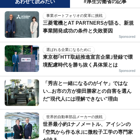
あわせて読みたい
#厚生労働省の記事
事業ポートフォリオの変革に挑戦
三菱電機とAT PARTNERSが語る、新規
事業開発成功の条件と失敗要因
Sponsored
選ばれる企業になるために
東京都｢HTT取組推進宣言企業｣登録で環
境配慮時代を勝ち抜く具体策とは
Sponsored
「秀吉と一緒になるのがイヤ」ではな
い...お市の方が柴田勝家との自害を選ん
だ"現代人には理解できない"理由
世界的自動車部品メーカーの挑戦
世界最小約1ナノメートル、アイシンの
｢空気から作る水｣に微粒子工学の専門家
が迫る