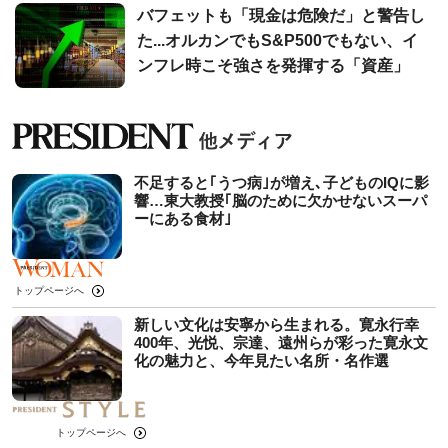
バフェットも「現金は危険だ」と警告し
た...オルカンでもS&P500でもない、イ
ンフレ時こそ強さを発揮する「資産」
不足すると｢うつ病｣が増え､子どものIQに影
響…東大教授｢脳のために欠かせないスーパ
ーにある食材｣
トップページへ
新しい文化は安寧から生まれる。寛永行幸
400年、光悦、宗達、遠州らが彩った寛永文
化の魅力と、今年見たい名所・名作選
トップページへ