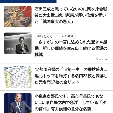
石田三成と戦っていないのに関ヶ原合戦
後に大出世...徳川家康が厚い信頼を置い
た「戦国最大の悪人」
期待を超えるチームの強さ
「さすが」の一言に込められた驚きや感
動。新しい価値を生み出し続ける電通の
挑戦
Sponsored
47都道府県の「旧制一中」の栄枯盛衰...
地元トップを維持する名門22校と凋落し
た元名門17校の全リスト
小泉進次郎氏でも、高市早苗氏でもな
い...いま自民党内で急浮上している「次
の首相」有力候補の意外な名前