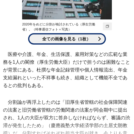
2020年をめどに分割が検討されている（厚生労働
省）。（時事通信フォト＝写真）
全ての画像を見る（1枚）
医療や介護、年金、生活保護、雇用対策などの広範な業
務を1人の閣僚（厚生労働大臣）だけで担うのは困難なこと
が背景にある。杜撰な年金記録管理や個人情報流出、年金
支給漏れといった不祥事も続き、組織として機能不全であ
るとの批判もある。
分割論が再浮上したのは「旧厚生省管轄の社会保障関連
の法案と旧労働省管轄の労働関連の法案が同会期中に提出
され、1人の大臣が双方に答弁しなければならず、審議の渋
滞が発生したため」（慶應義塾大学経済学部の土居丈朗教
授）だ。分割すればそれぞれ担当大臣が就き、今よりも意