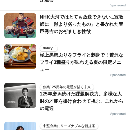
Sponsored
NHK大河ではとても放送できない...宣教
師に「獣より劣ったもの」と書かれた豊
臣秀吉のおぞましき性欲
dancyu
極上黒瀬ぶりをフライと刺身で！贅沢な
フライ3種盛りが味わえる夏の限定メニ
ュー
Sponsored
創業125周年の電通が描く未来
125年磨き続けた課題解決力。多様な人
財の才能を掛け合わせて挑む、これから
の電通
Sponsored
中堅企業にリーズナブルな新提案