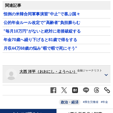
関連記事
恒例の米韓合同軍事演習"中止"で喜ぶ国々
公的年金ルール改定で"高齢者"負担膨らむ
"毎月10万円"がないと絶対に老後破綻する
年金70歳へ繰り下げると81歳で得をする
月収44万68歳の悩み"暇で暇で死にそう"
金融ジャーナリスト
大西 洋平（おおにし・ようへい）
政治・経済
#厚生労働省
#年金