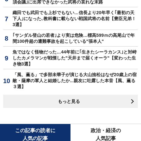
須会議｣に出席できなかった武将の哀れな末路
織田でも武田でも上杉でもない…信長より20年早く｢最初の天
下人｣になった､教科書に載らない戦国武将の名前【豊臣兄弟！
3選】
｢サンダル登山の若者｣より実は危険…標高599ｍの高尾山で年
間100件超の遭難事故を起こしている"張本人"
魚ではなく怪物だった…44年前に｢生きたシーラカンス｣と対峙
したカメラマンが戦慄した"天井まで届くオーラ"【変わった生
き物3選】
「風、薫る」で多部未華子が演じる大山捨松はなぜ20歳上の宿
敵・薩摩の軍人と結婚したか...親友に吐露した本音【風、薫る
３選】
もっと見る
この記事の読者に
政治・経済の
人気の記事
人気記事