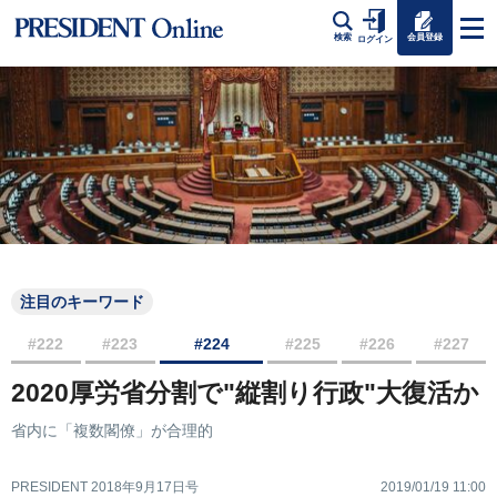
会員登録
検索
ログイン
注目のキーワード
#222
#223
#224
#225
#226
#227
2020厚労省分割で"縦割り行政"大復活か
省内に「複数閣僚」が合理的
PRESIDENT 2018年9月17日号
2019/01/19 11:00