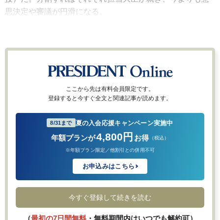
思決定や審議が円滑になる。
ここから先は有料会員限定です。
登録すると今すぐ全文と関連記事が読めます。
夏の入会応援キャンペーン実施中
8/31まで
4,800円
年額プランが
お得
（税込）
※年額プラン限定／他割引との併用不可
お申込みはこちら
今すぐ登録して続きを読む
（
最初の7日間無料
・無料期間内はいつでも解約可）