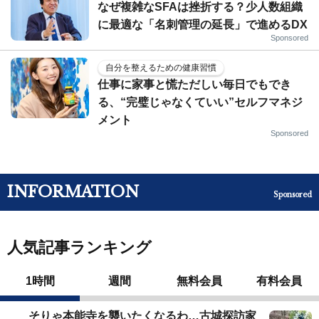
なぜ複雑なSFAは挫折する？少人数組織
に最適な「名刺管理の延長」で進めるDX
Sponsored
自分を整えるための健康習慣
仕事に家事と慌ただしい毎日でもでき
る、“完璧じゃなくていい”セルフマネジ
メント
Sponsored
INFORMATION
Sponsored
人気記事ランキング
1時間
週間
無料会員
有料会員
そりゃ本能寺を襲いたくなるわ…古城探訪家