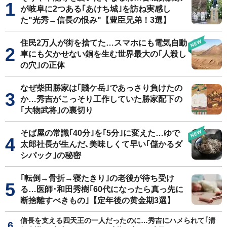
が岐阜に2つある｢あけち城｣を訪ね実感し
た"光秀→信長の恨み"【豊臣兄弟！3選】
住民2万人が街を捨てた…スマホにも電気自動
車にも欠かせない銅を生む世界最大の｢人殺し
の穴｣の正体
なぜ柴田勝家は｢賤ケ岳｣であっさり負けたの
か…秀吉がこっそり工作していた勝家配下の
｢大物武将｣の裏切り
そば屋の常識｢40分｣を｢5分｣に変えた…ゆで
太郎社長が生んだ､美味しくて早い｢儲かるダ
シパック｣の秘密
｢転倒→骨折→寝たきり｣の老後が待ち受け
る…医師･和田秀樹｢60代になったら真っ先に
断捨離すべきもの｣【定年後の黄金期3選】
信長を支える四天王の一人だったのに…秀吉にハメられて｢清