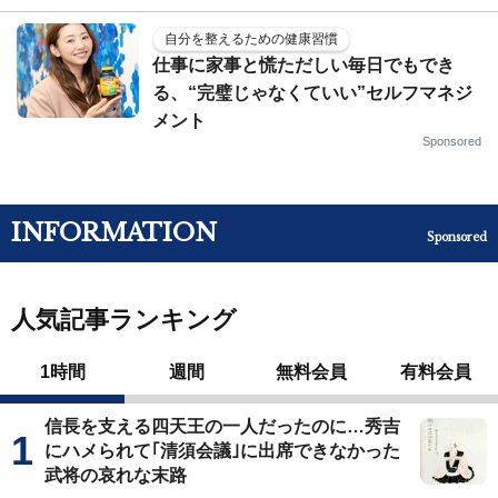
自分を整えるための健康習慣
仕事に家事と慌ただしい毎日でもでき
る、“完璧じゃなくていい”セルフマネジ
メント
Sponsored
INFORMATION
Sponsored
人気記事ランキング
1時間
週間
無料会員
有料会員
信長を支える四天王の一人だったのに…秀吉
にハメられて｢清須会議｣に出席できなかった
武将の哀れな末路