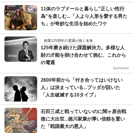
11体のラブドールと暮らし"正しい性行
為"を楽しむ...「人より人形を愛する男た
ち」が奇妙な生活を始めたワケ
創業125周年の電通が描く未来
125年磨き続けた課題解決力。多様な人
財の才能を掛け合わせて挑む、これから
の電通
Sponsored
2600年前から「付き合ってはいけない
人」は決まっている...ブッダが説いた
「人生破滅する10タイプ」
石田三成と戦っていないのに関ヶ原合戦
後に大出世...徳川家康が厚い信頼を置い
た「戦国最大の悪人」