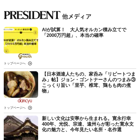
AIが試算！ 大人気オルカン積み立てで
「2000万円超」、本当の確率
トップページへ
【日本酒達人たちの、家呑み「リピートつま
み」帖】ジョン・ゴントナーさんのつまみ③
こっくり旨い「里芋、椎茸、鶏もも肉の煮
物」
トップページへ
新しい文化は安寧から生まれる。寛永行幸
400年、光悦、宗達、遠州らが彩った寛永文
化の魅力と、今年見たい名所・名作選