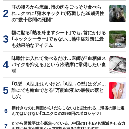
耳の後ろから流血､指の肉をごっそり食べら
れ…クマに｢猪木キック｣で応戦した36歳男性
の"数十秒間の死闘"
額に貼る｢熱を冷ますシート｣でも､首にかける
｢ネッククーラー｣でもない…熱中症対策に最
も効果的なアイテム
味噌汁に入れて食べるだけ…医師が｢血糖値ス
パイクを抑える｣という冷蔵庫に常備したい食
材
｢O型→A型｣はいいけど､｢A型→O型｣はダメ…
誰にでも輸血できる｢万能血液｣の最後の落と
し穴
襟付きなのに周囲から｢だらしない｣と思われる…帰省の際に選
んではいけない｢ユニクロの2990円のポロシャツ｣
だから習近平は心底焦っている…中国のITもEVも壊滅させる力
を持つ日本が世界シェア8割を握る"素材"の名前