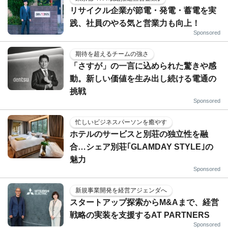
リサイクル企業が節電・発電・蓄電を実
践、社員のやる気と営業力も向上！
Sponsored
期待を超えるチームの強さ
「さすが」の一言に込められた驚きや感
動。新しい価値を生み出し続ける電通の
挑戦
Sponsored
忙しいビジネスパーソンを癒やす
ホテルのサービスと別荘の独立性を融
合…シェア別荘｢GLAMDAY STYLE｣の
魅力
Sponsored
新規事業開発を経営アジェンダへ
スタートアップ探索からM&Aまで、経営
戦略の実装を支援するAT PARTNERS
Sponsored