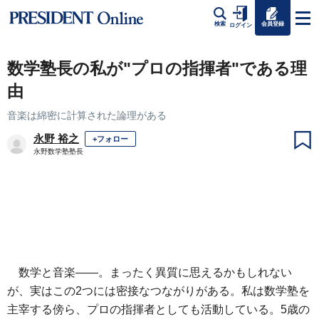
会員登録
検索
ログイン
数学塾長の私が"プロの指揮者"である理
由
音楽は綿密に計算された論理がある
永野 裕之
+フォロー
永野数学塾塾長
数学と音楽――。まったく異質に思えるかもしれない
が、実はこの2つには密接なつながりがある。私は数学塾を
主宰する傍ら、プロの指揮者としても活動している。5歳の