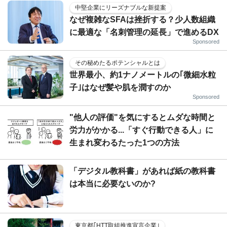
中堅企業にリーズナブルな新提案
なぜ複雑なSFAは挫折する？少人数組織
に最適な「名刺管理の延長」で進めるDX
Sponsored
その秘めたるポテンシャルとは
世界最小、約1ナノメートルの｢微細水粒
子｣はなぜ髪や肌を潤すのか
Sponsored
"他人の評価"を気にするとムダな時間と
労力がかかる...「すぐ行動できる人」に
生まれ変わるたった1つの方法
「デジタル教科書」があれば紙の教科書
は本当に必要ないのか?
東京都｢HTT取組推進宣言企業｣