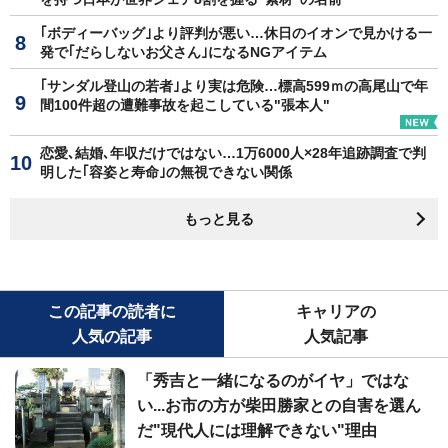
｢ボディーバッグ｣より評判が悪い…休日のイオンで見かける一
発で｢だらしないお父さん｣になるNGアイテム
｢サンダル登山の若者｣より実は危険…標高599ｍの高尾山で年
間100件超の遭難事故を起こしている"張本人"
恋愛､結婚､年収だけではない…1万6000人×28年追跡調査で判
明した｢容姿と寿命｣の無視できない関係
もっと見る
この記事の読者に
キャリアの
人気の記事
人気記事
「秀吉と一緒になるのがイヤ」ではな
い...お市の方が柴田勝家との自害を選ん
だ"現代人には理解できない"理由