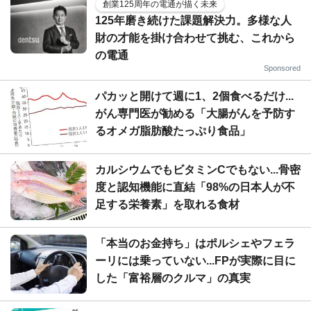
創業125周年の電通が描く未来
125年磨き続けた課題解決力。多様な人
財の才能を掛け合わせて挑む、これから
の電通
Sponsored
パカッと開けて週に1、2個食べるだけ...
がん専門医が勧める「大腸がんを予防す
るオメガ脂肪酸たっぷり食品」
カルシウムでもビタミンCでもない...骨密
度と認知機能に直結「98%の日本人が不
足する栄養素」を取れる食材
「本当のお金持ち」はポルシェやフェラ
ーリには乗っていない...FPが実際に目に
した「富裕層のクルマ」の真実