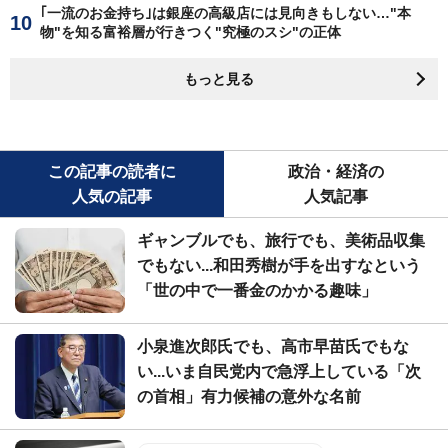
｢一流のお金持ち｣は銀座の高級店には見向きもしない…"本
物"を知る富裕層が行きつく"究極のスシ"の正体
もっと見る
この記事の読者に
政治・経済の
人気の記事
人気記事
ギャンブルでも、旅行でも、美術品収集
でもない...和田秀樹が手を出すなという
「世の中で一番金のかかる趣味」
小泉進次郎氏でも、高市早苗氏でもな
い...いま自民党内で急浮上している「次
の首相」有力候補の意外な名前