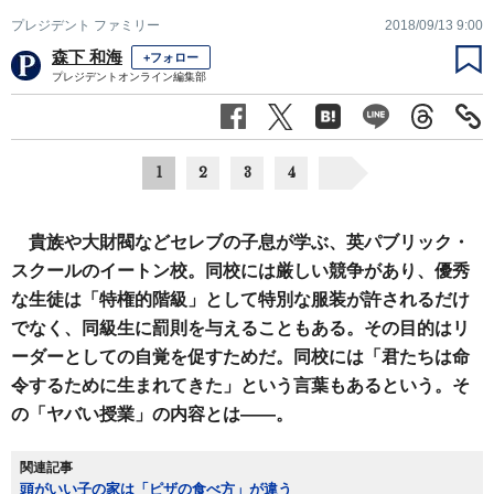
プレジデント ファミリー
2018/09/13 9:00
森下 和海
+フォロー
プレジデントオンライン編集部
1
2
3
4
貴族や大財閥などセレブの子息が学ぶ、英パブリック・
スクールのイートン校。同校には厳しい競争があり、優秀
な生徒は「特権的階級」として特別な服装が許されるだけ
でなく、同級生に罰則を与えることもある。その目的はリ
ーダーとしての自覚を促すためだ。同校には「君たちは命
令するために生まれてきた」という言葉もあるという。そ
の「ヤバい授業」の内容とは――。
関連記事
頭がいい子の家は「ピザの食べ方」が違う