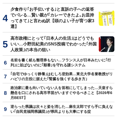
夕食作り｢お手伝いする｣と直訴の子への返答
でバレる…賢い親が｢カレーできたよ｡お皿持
ってきて｣と言わぬ訳【頭のよい子が育つ家3
選】
高市政権にとって｢日本人の生活｣はどうでも
いい…小野田紀美のSNS投稿でわかった｢外国
人政策｣の本当の狙い
名前を書く紙も整理券もない…フランス人が日本みたいに｢行
列｣に並ばないのに｢順番｣を守れる謎システム
｢自宅でゆっくり静養｣はむしろ逆効果…東北大学名誉教授がリ
ハビリの主役に据えた｢腎臓を強くする歩き方｣
政治家に最も向いていない人を首相にしてしまった…天皇すら
懸念を口にされる高市早苗がいますぐやるべきこと【2026年6
月BEST】
逆らった県議は次々と姿を消した…麻生太郎ですら手に負えな
い｢自民党福岡県議団｣が県民よりも大事にする掟