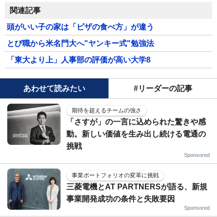
関連記事
頭がいい子の家は「ピザの食べ方」が違う
とび職から米名門大へ"ヤンキー式"勉強法
「東大より上」人事部の評価が高い大学8
あわせて読みたい
#リーダーの記事
期待を超えるチームの強さ
「さすが」の一言に込められた驚きや感
動。新しい価値を生み出し続ける電通の
挑戦
Sponsored
事業ポートフォリオの変革に挑戦
三菱電機とAT PARTNERSが語る、新規
事業開発成功の条件と失敗要因
Sponsored