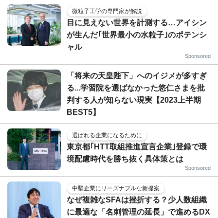
微粒子工学の専門家が解説
目に見えない世界を計測する…アイシン
が生んだ｢世界最小の水粒子｣のポテンシ
ャル
Sponsored
「将来の天皇陛下」へのイジメが多すぎ
る...学習院を選ばなかった悠仁さまを批
判する人が知らない現実【2023上半期
BEST5】
選ばれる企業になるために
東京都｢HTT取組推進宣言企業｣登録で環
境配慮時代を勝ち抜く具体策とは
Sponsored
中堅企業にリーズナブルな新提案
なぜ複雑なSFAは挫折する？少人数組織
に最適な「名刺管理の延長」で進めるDX