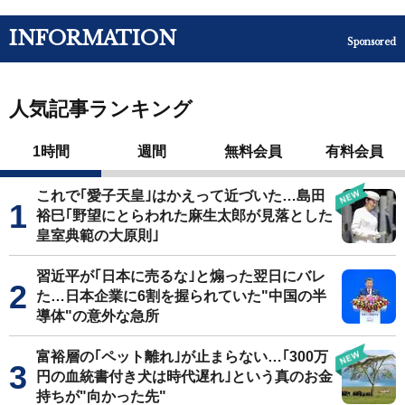
INFORMATION
Sponsored
人気記事ランキング
1時間
週間
無料会員
有料会員
これで｢愛子天皇｣はかえって近づいた…島田
裕巳｢野望にとらわれた麻生太郎が見落とした
皇室典範の大原則｣
習近平が｢日本に売るな｣と煽った翌日にバレ
た…日本企業に6割を握られていた"中国の半
導体"の意外な急所
富裕層の｢ペット離れ｣が止まらない…｢300万
円の血統書付き犬は時代遅れ｣という真のお金
持ちが"向かった先"