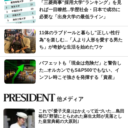
「三菱商事"採用大学"ランキング」を見
れば一目瞭然...学歴社会・日本で成功に
必要な「出身大学の最低ライン」
11体のラブドールと暮らし"正しい性行
為"を楽しむ...「人より人形を愛する男た
ち」が奇妙な生活を始めたワケ
バフェットも「現金は危険だ」と警告し
た...オルカンでもS&P500でもない、イ
ンフレ時こそ強さを発揮する「資産」
これで｢愛子天皇｣はかえって近づいた…島田
裕巳｢野望にとらわれた麻生太郎が見落とし
た皇室典範の大原則｣