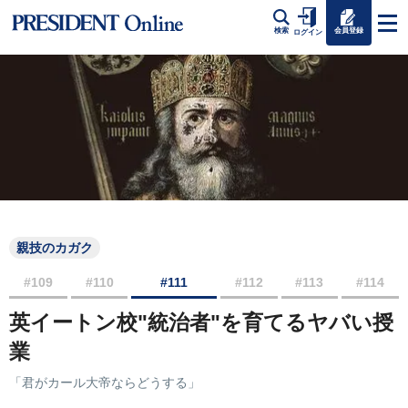
会員登録
検索
ログイン
親技のカガク
#109
#110
#111
#112
#113
#114
英イートン校"統治者"を育てるヤバい授
業
「君がカール大帝ならどうする」