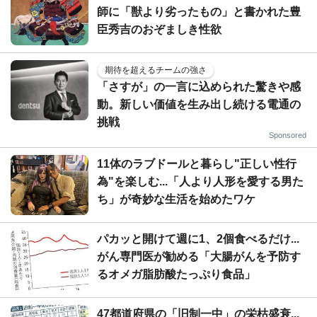
師に「獣より劣ったもの」と書かれた豊
臣秀吉のおぞましき性欲
期待を超えるチームの強さ
「さすが」の一言に込められた驚きや感
動。新しい価値を生み出し続ける電通の
挑戦
Sponsored
11体のラブドールと暮らし"正しい性行
為"を楽しむ...「人より人形を愛する男た
ち」が奇妙な生活を始めたワケ
パカッと開けて週に1、2個食べるだけ...
がん専門医が勧める「大腸がんを予防す
るオメガ脂肪酸たっぷり食品」
47都道府県の「旧制一中」の栄枯盛衰...