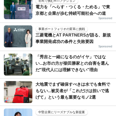
官民で挑むHTTアクション
電力を「へらす・つくる・ためる」で東
京都と企業が歩む持続可能社会への道
Sponsored
事業ポートフォリオの変革に挑戦
三菱電機とAT PARTNERSが語る、新規
事業開発成功の条件と失敗要因
Sponsored
「秀吉と一緒になるのがイヤ」ではな
い...お市の方が柴田勝家との自害を選ん
だ"現代人には理解できない"理由
大地震でまず確保すべきは水でも食料で
もない...被災者が「これだけは担いで逃
げて」という最も重要なモノ2選
中堅企業にリーズナブルな新提案