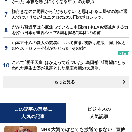
かった｢幸福を感じにくくなる年収｣の分岐点
襟付きなのに周囲から｢だらしない｣と思われる…帰省の際に選
んではいけない｢ユニクロの2990円のポロシャツ｣
だから習近平は心底焦っている…中国のITもEVも壊滅させる力
を持つ日本が世界シェア8割を握る"素材"の名前
山本五十六の愛人の芸者について書き､初版は絶版…阿川弘之
のベストセラー小説がたどった"その後"
これで｢愛子天皇｣はかえって近づいた…島田裕巳｢野望にとら
われた麻生太郎が見落とした皇室典範の大原則｣
もっと見る
この記事の読者に
ビジネスの
人気の記事
人気記事
NHK大河ではとても放送できない...宣教