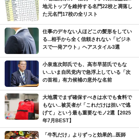
地元トップを維持する名門22校と凋落し
た元名門17校の全リスト
仕事のデキない人ほどこの髪形をしてい
る...相手から全く信頼されない「ビジネ
スで一発アウト」ヘアスタイル3選
小泉進次郎氏でも、高市早苗氏でもな
い...いま自民党内で急浮上している「次
の首相」有力候補の意外な名前
大地震でまず確保すべきは水でも食料で
もない...被災者が「これだけは担いで逃
げて」という最も重要なモノ2選【2025
年7月BEST】
「牛乳だけ」よりずっと効果的...医師