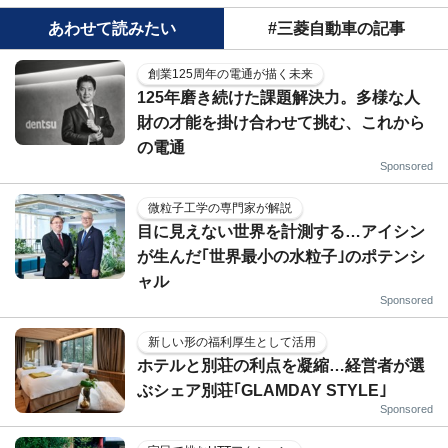
あわせて読みたい
#三菱自動車の記事
創業125周年の電通が描く未来
125年磨き続けた課題解決力。多様な人
財の才能を掛け合わせて挑む、これから
の電通
Sponsored
微粒子工学の専門家が解説
目に見えない世界を計測する…アイシン
が生んだ｢世界最小の水粒子｣のポテンシ
ャル
Sponsored
新しい形の福利厚生として活用
ホテルと別荘の利点を凝縮…経営者が選
ぶシェア別荘｢GLAMDAY STYLE｣
Sponsored