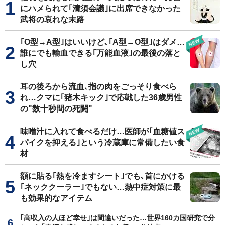
にハメられて｢清須会議｣に出席できなかった
武将の哀れな末路
｢O型→A型｣はいいけど､｢A型→O型｣はダメ…
誰にでも輸血できる｢万能血液｣の最後の落と
し穴
耳の後ろから流血､指の肉をごっそり食べら
れ…クマに｢猪木キック｣で応戦した36歳男性
の"数十秒間の死闘"
味噌汁に入れて食べるだけ…医師が｢血糖値ス
パイクを抑える｣という冷蔵庫に常備したい食
材
額に貼る｢熱を冷ますシート｣でも､首にかける
｢ネッククーラー｣でもない…熱中症対策に最
も効果的なアイテム
｢高収入の人ほど幸せ｣は間違いだった…世界160カ国研究で分