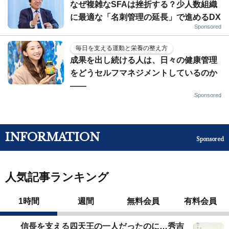
なぜ複雑なSFAは挫折する？少人数組織
に最適な「名刺管理の延長」で進めるDX
Sponsored
毎日を支える運動と栄養の整え方
成果を出し続ける人は、日々の健康管理
をどうセルフマネジメントしているのか
——
Sponsored
INFORMATION
Sponsored
人気記事ランキング
1時間
週間
無料会員
有料会員
信長を支える四天王の一人だったのに…秀吉