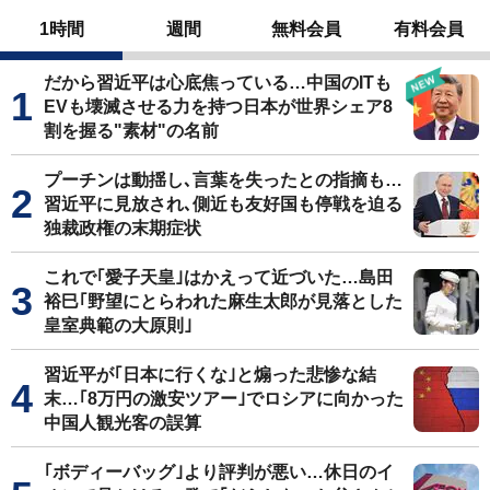
1時間
週間
無料会員
有料会員
だから習近平は心底焦っている…中国のITも
EVも壊滅させる力を持つ日本が世界シェア8
割を握る"素材"の名前
プーチンは動揺し､言葉を失ったとの指摘も…
習近平に見放され､側近も友好国も停戦を迫る
独裁政権の末期症状
これで｢愛子天皇｣はかえって近づいた…島田
裕巳｢野望にとらわれた麻生太郎が見落とした
皇室典範の大原則｣
習近平が｢日本に行くな｣と煽った悲惨な結
末…｢8万円の激安ツアー｣でロシアに向かった
中国人観光客の誤算
｢ボディーバッグ｣より評判が悪い…休日のイ