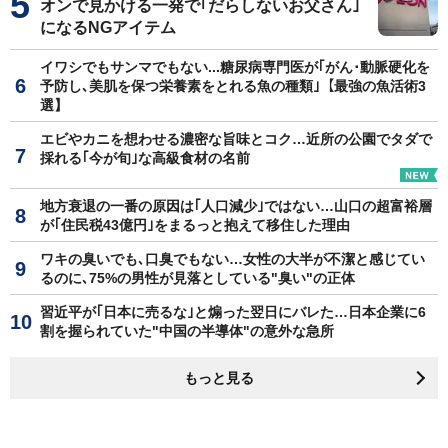
オンで見かける一発で｢だらしないお父さん｣
になるNGアイテム
イワシでもサンマでもない...糖尿病専門医が｢がん･動脈硬化を
予防し､美肌を保つ栄養素をとれる魚の種類｣【最強の魚活術3
選】
エビやカニを想わせる濃密な旨味とコク…近所の公園でタダで
採れる｢今が旬｣な高級食材の名前
地方衰退の一番の原因は｢人口減少｣ではない…山口の超富裕層
が｢住民税43億円｣をまるっと抱えて移住した理由
ワキの臭いでも､口臭でもない…女性の大半が不潔と感じてい
るのに､75%の男性が見落としている"臭い"の正体
習近平が｢日本に売るな｣と煽った翌日にバレた…日本企業に6
割を握られていた"中国の半導体"の意外な急所
もっと見る