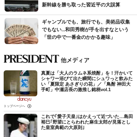
新幹線を勝ち取った習近平の大誤算
ギャンブルでも、旅行でも、美術品収集
でもない...和田秀樹が手を出すなという
「世の中で一番金のかかる趣味」
真夏は「大人のラムネ系焼酎」を！汗かいて
シャワー浴びて出た瞬間にシュワっと飲みた
い「夏限定 あさぎりの花」／「鳥酎 神田大
手町」中瀬店長の激推し銘柄vol.1
トップページへ
これで｢愛子天皇｣はかえって近づいた…島田
裕巳｢野望にとらわれた麻生太郎が見落とし
た皇室典範の大原則｣