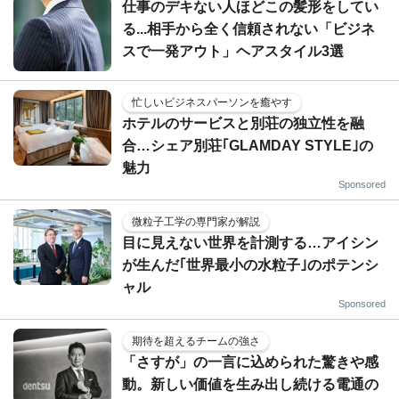
仕事のデキない人ほどこの髪形をしてい
る...相手から全く信頼されない「ビジネ
スで一発アウト」ヘアスタイル3選
忙しいビジネスパーソンを癒やす
ホテルのサービスと別荘の独立性を融
合…シェア別荘｢GLAMDAY STYLE｣の
魅力
Sponsored
微粒子工学の専門家が解説
目に見えない世界を計測する…アイシン
が生んだ｢世界最小の水粒子｣のポテンシ
ャル
Sponsored
期待を超えるチームの強さ
「さすが」の一言に込められた驚きや感
動。新しい価値を生み出し続ける電通の