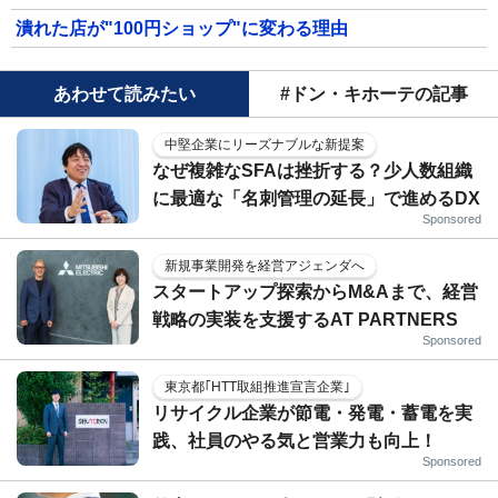
潰れた店が"100円ショップ"に変わる理由
あわせて読みたい
#ドン・キホーテの記事
中堅企業にリーズナブルな新提案
なぜ複雑なSFAは挫折する？少人数組織
に最適な「名刺管理の延長」で進めるDX
Sponsored
新規事業開発を経営アジェンダへ
スタートアップ探索からM&Aまで、経営
戦略の実装を支援するAT PARTNERS
Sponsored
東京都｢HTT取組推進宣言企業｣
リサイクル企業が節電・発電・蓄電を実
践、社員のやる気と営業力も向上！
Sponsored