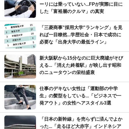
ーリには乗っていない...FPが実際に目に
した「富裕層のクルマ」の真実
「三菱商事"採用大学"ランキング」を見
れば一目瞭然...学歴社会・日本で成功に
必要な「出身大学の最低ライン」
新大阪駅から15分なのに巨大廃墟がそび
える...「消えた終着駅」が映し出す昭和
のニュータウンの栄枯盛衰
仕事のデキない女性は「運動部の中学
生」の髪型をしている...「ビジネスで一
発アウト」の女性ヘアスタイル3選
「日本の新幹線」を売らずに済んでよか
った...「走るほど大赤字」インドネシア