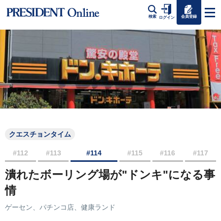
会員登録
検索
ログイン
クエスチョンタイム
#112
#113
#114
#115
#116
#117
潰れたボーリング場が"ドンキ"になる事
情
ゲーセン、パチンコ店、健康ランド