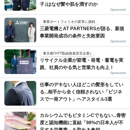
子｣はなぜ髪や肌を潤すのか
Sponsored
事業ポートフォリオの変革に挑戦
三菱電機とAT PARTNERSが語る、新規
事業開発成功の条件と失敗要因
Sponsored
東京都｢HTT取組推進宣言企業｣
リサイクル企業が節電・発電・蓄電を実
践、社員のやる気と営業力も向上！
Sponsored
仕事のデキない人ほどこの髪形をしてい
る...相手から全く信頼されない「ビジネ
スで一発アウト」ヘアスタイル3選
カルシウムでもビタミンCでもない...骨密
度と認知機能に直結「98%の日本人が不
足する栄養素」を取れる食材