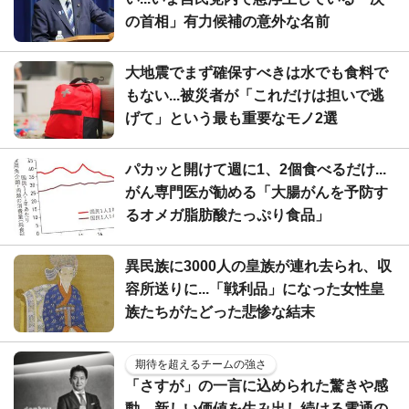
の首相」有力候補の意外な名前
大地震でまず確保すべきは水でも食料で
もない...被災者が「これだけは担いで逃
げて」という最も重要なモノ2選
パカッと開けて週に1、2個食べるだけ...
がん専門医が勧める「大腸がんを予防す
るオメガ脂肪酸たっぷり食品」
異民族に3000人の皇族が連れ去られ、収
容所送りに...「戦利品」になった女性皇
族たちがたどった悲惨な結末
期待を超えるチームの強さ
「さすが」の一言に込められた驚きや感
動。新しい価値を生み出し続ける電通の