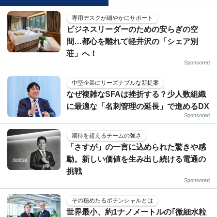
専用デスクが細やかにサポート
ビジネスリーダーのための安らぎの空
間…都心を離れて軽井沢の「シェア別
荘」へ！
Sponsored
中堅企業にリーズナブルな新提案
なぜ複雑なSFAは挫折する？少人数組織
に最適な「名刺管理の延長」で進めるDX
Sponsored
期待を超えるチームの強さ
「さすが」の一言に込められた驚きや感
動。新しい価値を生み出し続ける電通の
挑戦
Sponsored
その秘めたるポテンシャルとは
世界最小、約1ナノメートルの｢微細水粒