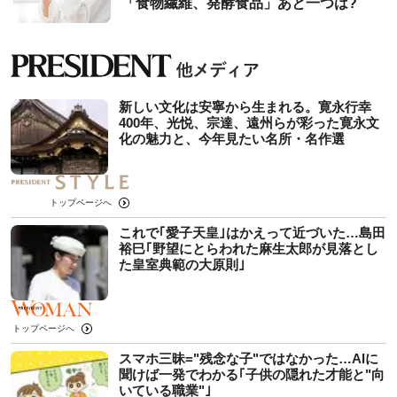
「食物繊維、発酵食品」あと一つは?
新しい文化は安寧から生まれる。寛永行幸
400年、光悦、宗達、遠州らが彩った寛永文
化の魅力と、今年見たい名所・名作選
トップページへ
これで｢愛子天皇｣はかえって近づいた…島田
裕巳｢野望にとらわれた麻生太郎が見落とし
た皇室典範の大原則｣
トップページへ
スマホ三昧="残念な子"ではなかった…AIに
聞けば一発でわかる｢子供の隠れた才能と"向
いている職業"｣