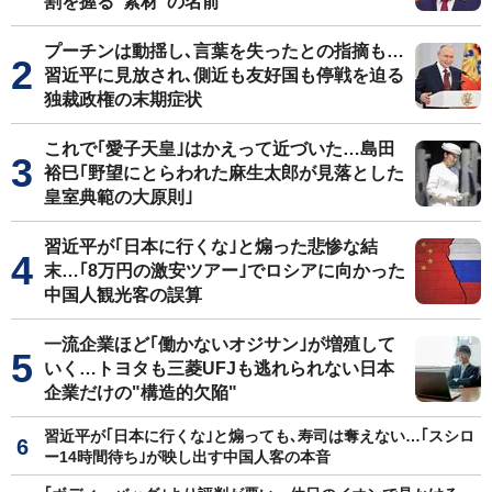
割を握る"素材"の名前
プーチンは動揺し､言葉を失ったとの指摘も…
習近平に見放され､側近も友好国も停戦を迫る
独裁政権の末期症状
これで｢愛子天皇｣はかえって近づいた…島田
裕巳｢野望にとらわれた麻生太郎が見落とした
皇室典範の大原則｣
習近平が｢日本に行くな｣と煽った悲惨な結
末…｢8万円の激安ツアー｣でロシアに向かった
中国人観光客の誤算
一流企業ほど｢働かないオジサン｣が増殖して
いく…トヨタも三菱UFJも逃れられない日本
企業だけの"構造的欠陥"
習近平が｢日本に行くな｣と煽っても､寿司は奪えない…｢スシロ
ー14時間待ち｣が映し出す中国人客の本音