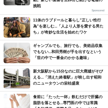
挑戦
Sponsored
11体のラブドールと暮らし"正しい性行
為"を楽しむ...「人より人形を愛する男た
ち」が奇妙な生活を始めたワケ
ギャンブルでも、旅行でも、美術品収集
でもない...和田秀樹が手を出すなという
「世の中で一番金のかかる趣味」
新大阪駅から15分なのに巨大廃墟がそび
える...「消えた終着駅」が映し出す昭和
のニュータウンの栄枯盛衰
食前に「たった一杯」飲むだけで肝臓の
脂肪を落とせる...専門医の中では常識