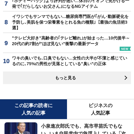
｢ボディーバッグ｣より評判が悪い…休日のイオンで見かける一
発で｢だらしないお父さん｣になるNGアイテム
イワシでもサンマでもない...糖尿病専門医が｢がん･動脈硬化を
予防し､美肌を保つ栄養素をとれる魚の種類｣【最強の魚活術3
選】
"テレビ大好き"高齢者の｢テレビ離れ｣が始まった…10代後半～
20代の約7割が"ほぼ見ない"衝撃の最新データ
ワキの臭いでも､口臭でもない…女性の大半が不潔と感じてい
るのに､75%の男性が見落としている"臭い"の正体
もっと見る
この記事の読者に
ビジネスの
人気の記事
人気記事
小泉進次郎氏でも、高市早苗氏でもな
い...いま自民党内で急浮上している「次