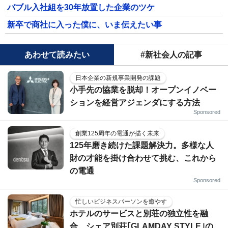
バブル入社組を30年放置した企業のツケ
新卒で商社に入った僕に、いま伝えたい事
あわせて読みたい
#新社会人の記事
日本企業の新規事業開発の課題
小手先の協業を脱却！オープンイノベー
ションを経営アジェンダにする方法
Sponsored
創業125周年の電通が描く未来
125年磨き続けた課題解決力。多様な人
財の才能を掛け合わせて挑む、これから
の電通
Sponsored
忙しいビジネスパーソンを癒やす
ホテルのサービスと別荘の独立性を融
合…シェア別荘｢GLAMDAY STYLE｣の