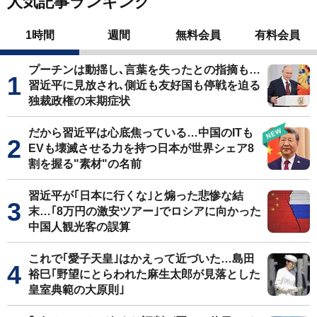
人気記事ランキング
1時間
週間
無料会員
有料会員
プーチンは動揺し､言葉を失ったとの指摘も…
習近平に見放され､側近も友好国も停戦を迫る
独裁政権の末期症状
だから習近平は心底焦っている…中国のITも
EVも壊滅させる力を持つ日本が世界シェア8
割を握る"素材"の名前
習近平が｢日本に行くな｣と煽った悲惨な結
末…｢8万円の激安ツアー｣でロシアに向かった
中国人観光客の誤算
これで｢愛子天皇｣はかえって近づいた…島田
裕巳｢野望にとらわれた麻生太郎が見落とした
皇室典範の大原則｣