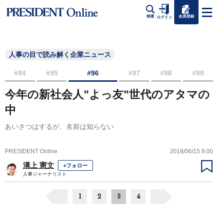
会員登録
検索
ログイン
人事の目で読み解く企業ニュース
#94
#95
#96
#97
#98
#99
今年の新社会人"よっ友"世代のアタマの
中
あいさつはするが、名前は知らない
PRESIDENT Online
2018/06/15 9:00
溝上 憲文
+フォロー
人事ジャーナリスト
1
2
3
4