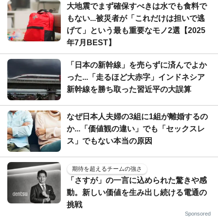
大地震でまず確保すべきは水でも食料で
もない...被災者が「これだけは担いで逃
げて」という最も重要なモノ2選【2025
年7月BEST】
「日本の新幹線」を売らずに済んでよか
った...「走るほど大赤字」インドネシア
新幹線を勝ち取った習近平の大誤算
なぜ日本人夫婦の3組に1組が離婚するの
か...「価値観の違い」でも「セックスレ
ス」でもない本当の原因
期待を超えるチームの強さ
「さすが」の一言に込められた驚きや感
動。新しい価値を生み出し続ける電通の
挑戦
Sponsored