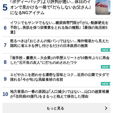
｢ボディーバッグ｣より評判が悪い…休日のイ
オンで見かける一発で｢だらしないお父さん｣
になるNGアイテム
イワシでもサンマでもない...糖尿病専門医が｢がん･動脈硬化を
予防し､美肌を保つ栄養素をとれる魚の種類｣【最強の魚活術3
選】
怒るべきは｢おじさんの短パン｣ではない…海外報道から見えた
国民に省エネを押し付けるだけの日本政府の無策
｢進学校→慶應大→大企業｣の学歴エリートが10数年ぶりに再会
した"元不良の友人"に打ちのめされたワケ
エビやカニを想わせる濃密な旨味とコク…近所の公園でタダで
採れる｢今が旬｣な高級食材の名前
地方衰退の一番の原因は｢人口減少｣ではない…山口の超富裕層
が｢住民税43億円｣をまるっと抱えて移住した理由
もっと見る