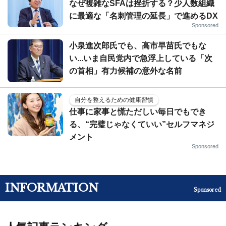
なぜ複雑なSFAは挫折する？少人数組織
に最適な「名刺管理の延長」で進めるDX
Sponsored
小泉進次郎氏でも、高市早苗氏でもな
い...いま自民党内で急浮上している「次
の首相」有力候補の意外な名前
自分を整えるための健康習慣
仕事に家事と慌ただしい毎日でもでき
る、“完璧じゃなくていい”セルフマネジ
メント
Sponsored
INFORMATION
Sponsored