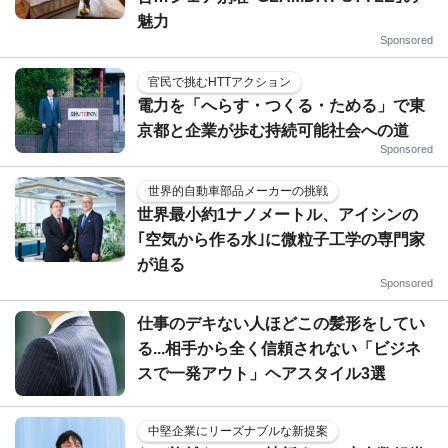
魅力
Sponsored
官民で挑むHTTアクション
電力を「へらす・つくる・ためる」で東
京都と企業が歩む持続可能社会への道
Sponsored
世界的自動車部品メーカーの挑戦
世界最小約1ナノメートル、アイシンの
｢空気から作る水｣に微粒子工学の専門家
が迫る
Sponsored
仕事のデキない人ほどこの髪形をしてい
る...相手から全く信頼されない「ビジネ
スで一発アウト」ヘアスタイル3選
中堅企業にリーズナブルな新提案