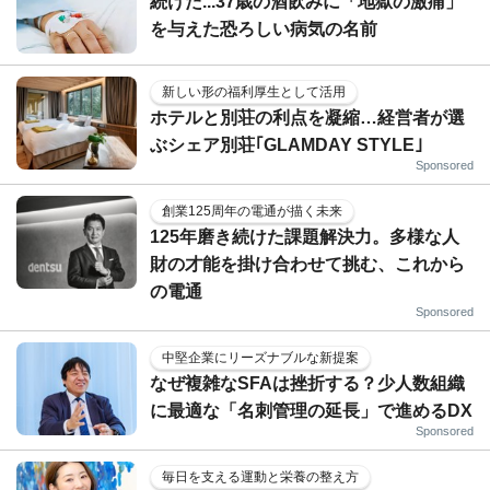
続けた...37歳の酒飲みに「地獄の激痛」
を与えた恐ろしい病気の名前
新しい形の福利厚生として活用
ホテルと別荘の利点を凝縮…経営者が選
ぶシェア別荘｢GLAMDAY STYLE｣
Sponsored
創業125周年の電通が描く未来
125年磨き続けた課題解決力。多様な人
財の才能を掛け合わせて挑む、これから
の電通
Sponsored
中堅企業にリーズナブルな新提案
なぜ複雑なSFAは挫折する？少人数組織
に最適な「名刺管理の延長」で進めるDX
Sponsored
毎日を支える運動と栄養の整え方