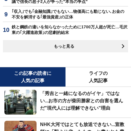
議で信長の息子2人が争った"本当の争点"
｢収入｣でも｢金融知識｣でもない…物価高にも動じない､お金の
不安を解消する｢最強資産｣の正体
鉄と鋼鉄の違いを知らなかったために1700万人超が死亡…毛沢
東の｢大躍進政策｣の悲劇的結末
もっと見る
この記事の読者に
ライフの
人気の記事
人気記事
「秀吉と一緒になるのがイヤ」ではな
い...お市の方が柴田勝家との自害を選ん
だ"現代人には理解できない"理由
NHK大河ではとても放送できない...宣教