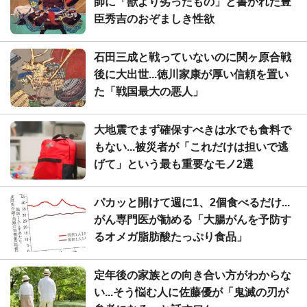
師に「獣より劣ったもの」と書かれた豊
臣秀吉のおぞましき性欲
石田三成と戦っていないのに関ヶ原合戦
後に大出世...徳川家康が厚い信頼を置い
た「戦国最大の悪人」
大地震でまず確保すべきは水でも食料で
もない...被災者が「これだけは担いで逃
げて」という最も重要なモノ2選
パカッと開けて週に1、2個食べるだけ...
がん専門医が勧める「大腸がんを予防す
るオメガ脂肪酸たっぷり食品」
定年後の家族との向き合い方がわからな
い...そう悩む人に佐藤優が「鬼滅の刃が