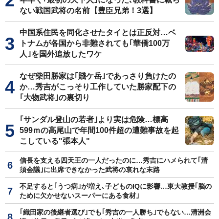
ない戦国武将の名前【豊臣兄弟！3選】
中国系住民を同化させたタイとは正反対…ベ
トナムが各国から非難されても｢華僑100万
人｣を国外追放したワケ
なぜ柴田勝家は｢賤ケ岳｣であっさり負けたの
か…秀吉がこっそり工作していた勝家配下の
｢大物武将｣の裏切り
｢サンダル登山の若者｣より実は危険…標高
599ｍの高尾山で年間100件超の遭難事故を起
こしている"張本人"
信長を支える四天王の一人だったのに…秀吉にハメられて｢清
須会議｣に出席できなかった武将の哀れな末路
不足すると｢うつ病｣が増え､子どものIQに影響…東大教授｢脳の
ために欠かせないスーパーにある食材｣
｢織田家の後継者選び｣でも｢秀吉の一人勝ち｣でもない…清洲会