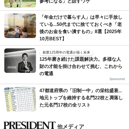
参考になる」と話すワケ
「年金だけで暮らす人」は早々に手放し
ている...50代までに捨てておくべき「老
後のお金を食い潰すもの」8選【2025年
10月BEST】
創業125周年の電通が描く未来
125年磨き続けた課題解決力。多様な人
財の才能を掛け合わせて挑む、これから
の電通
Sponsored
47都道府県の「旧制一中」の栄枯盛衰...
地元トップを維持する名門22校と凋落し
た元名門17校の全リスト