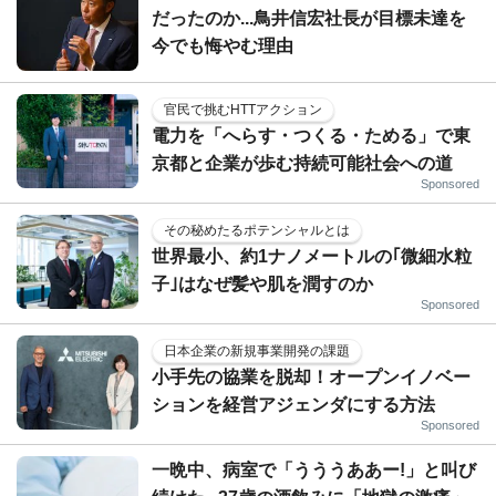
だったのか...鳥井信宏社長が目標未達を
今でも悔やむ理由
官民で挑むHTTアクション
電力を「へらす・つくる・ためる」で東
京都と企業が歩む持続可能社会への道
Sponsored
その秘めたるポテンシャルとは
世界最小、約1ナノメートルの｢微細水粒
子｣はなぜ髪や肌を潤すのか
Sponsored
日本企業の新規事業開発の課題
小手先の協業を脱却！オープンイノベー
ションを経営アジェンダにする方法
Sponsored
一晩中、病室で「うううああー!」と叫び