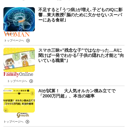
不足すると｢うつ病｣が増え､子どものIQに影
響…東大教授｢脳のために欠かせないスーパ
ーにある食材｣
トップページへ
スマホ三昧="残念な子"ではなかった…AIに
聞けば一発でわかる｢子供の隠れた才能と"向
いている職業"｣
トップページへ
AIが試算！ 大人気オルカン積み立てで
「2000万円超」、本当の確率
トップページへ