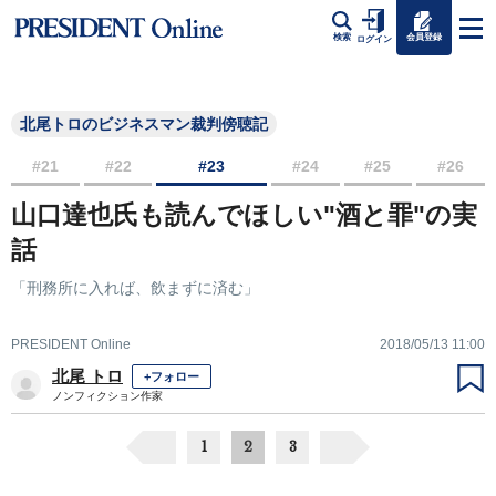
会員登録
検索
ログイン
北尾トロのビジネスマン裁判傍聴記
#21
#22
#23
#24
#25
#26
山口達也氏も読んでほしい"酒と罪"の実
話
「刑務所に入れば、飲まずに済む」
PRESIDENT Online
2018/05/13 11:00
北尾 トロ
+フォロー
ノンフィクション作家
1
2
3