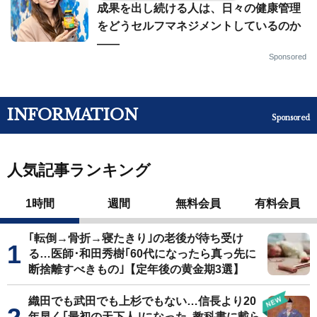
成果を出し続ける人は、日々の健康管理
をどうセルフマネジメントしているのか
——
Sponsored
INFORMATION
Sponsored
人気記事ランキング
1時間
週間
無料会員
有料会員
｢転倒→骨折→寝たきり｣の老後が待ち受け
る…医師･和田秀樹｢60代になったら真っ先に
断捨離すべきもの｣【定年後の黄金期3選】
織田でも武田でも上杉でもない…信長より20
年早く｢最初の天下人｣になった､教科書に載ら