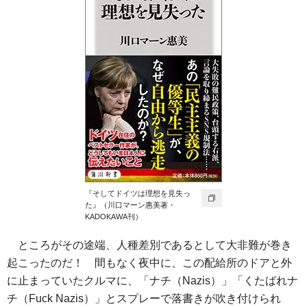
『そしてドイツは理想を見失っ
た』（川口マーン惠美著・
KADOKAWA刊）
ところがその途端、人種差別であるとして大非難が巻き
起こったのだ！ 間もなく夜中に、この配給所のドアと外
に止まっていたクルマに、「ナチ（Nazis）」「くたばれナ
チ（Fuck Nazis）」とスプレーで落書きが吹き付けられ