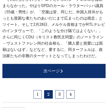
まらなかった。やはりSPDのカール・ラウターバッハ議員
（55歳・男性）が、「空腹は皆、同じだ。外国人排斥がも
っとも貧困な者たちのあいだにまで広まったのは残念」と
ツイート。そして2月28日、メルケル首相までがRTLテレビ
のインタヴューで、「このような分け隔てはよくない」。
さらに同じくCDU（キリスト教民主同盟）のノートライン
－ヴェストファレン州の社会相も、「隣人愛と慈愛には国
籍はないはず」などなど、要するに、同ターフェルは、政
治家たちの非難のターゲットとなってしまったわけだ。
次ページ
1
2
3
4