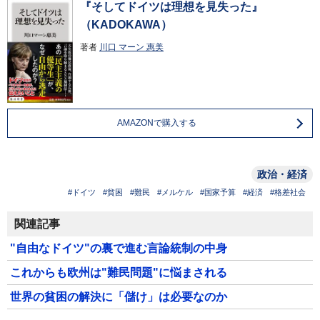
『そしてドイツは理想を見失った』
（KADOKAWA）
著者
川口 マーン 惠美
AMAZONで購入する
政治・経済
#ドイツ
#貧困
#難民
#メルケル
#国家予算
#経済
#格差社会
関連記事
"自由なドイツ"の裏で進む言論統制の中身
これからも欧州は"難民問題"に悩まされる
世界の貧困の解決に「儲け」は必要なのか