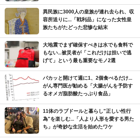
異民族に3000人の皇族が連れ去られ、収
容所送りに...「戦利品」になった女性皇
族たちがたどった悲惨な結末
大地震でまず確保すべきは水でも食料で
もない...被災者が「これだけは担いで逃
げて」という最も重要なモノ2選
パカッと開けて週に1、2個食べるだけ...
がん専門医が勧める「大腸がんを予防す
るオメガ脂肪酸たっぷり食品」
11体のラブドールと暮らし"正しい性行
為"を楽しむ...「人より人形を愛する男た
ち」が奇妙な生活を始めたワケ