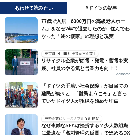
あわせて読みたい
#ドイツの記事
77歳で入居「6000万円の高級老人ホー
ム」をなぜ2年で退去したのか...住んでわ
かった「終の棲家」の理想と現実
東京都｢HTT取組推進宣言企業｣
リサイクル企業が節電・発電・蓄電を実
践、社員のやる気と営業力も向上！
Sponsored
「ドイツの手篤い社会保障」が目当ての
難民が続々と...「難民ようこそ」と言っ
ていたドイツ人が拒絶を始めた理由
中堅企業にリーズナブルな新提案
なぜ複雑なSFAは挫折する？少人数組織
に最適な「名刺管理の延長」で進めるDX