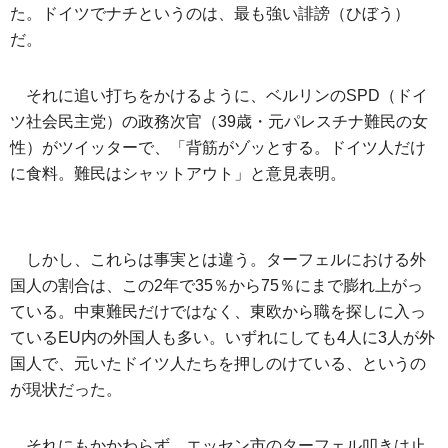
た。ドイツでナチというのは、最も強い誹謗（ひぼう）
だ。
それに追い打ちをかけるように、ベルリンのSPD（ドイ
ツ社会民主党）の政務次官（39歳・元パレスチナ難民の女
性）がツイッターで、「背筋がゾッとする。ドイツ人だけ
に食料。難民はシャットアウト」と意見表明。
しかし、これらは事実とは違う。ターフェルにおける外
国人の割合は、この2年で35％から75％にまで膨れ上がっ
ている。中東難民だけではなく、東欧から職を探しに入っ
ているEU内の外国人も多い。いずれにしても4人に3人が外
国人で、元いたドイツ人たちを押しのけている、というの
が現状だった。
それにもかかわらず、エッセン市のターフェル叩きは止