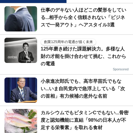
仕事のデキない人ほどこの髪形をしてい
る...相手から全く信頼されない「ビジネ
スで一発アウト」ヘアスタイル3選
創業125周年の電通が描く未来
125年磨き続けた課題解決力。多様な人
財の才能を掛け合わせて挑む、これから
の電通
Sponsored
小泉進次郎氏でも、高市早苗氏でもな
い...いま自民党内で急浮上している「次
の首相」有力候補の意外な名前
カルシウムでもビタミンCでもない...骨密
度と認知機能に直結「98%の日本人が不
足する栄養素」を取れる食材