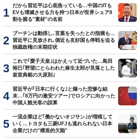
だから習近平は心底焦っている…中国のITも
EVも壊滅させる力を持つ日本が世界シェア8
割を握る"素材"の名前
プーチンは動揺し､言葉を失ったとの指摘も…
習近平に見放され､側近も友好国も停戦を迫る
独裁政権の末期症状
これで｢愛子天皇｣はかえって近づいた…島田
裕巳｢野望にとらわれた麻生太郎が見落とした
皇室典範の大原則｣
習近平が｢日本に行くな｣と煽った悲惨な結
末…｢8万円の激安ツアー｣でロシアに向かった
中国人観光客の誤算
一流企業ほど｢働かないオジサン｣が増殖して
いく…トヨタも三菱UFJも逃れられない日本
企業だけの"構造的欠陥"