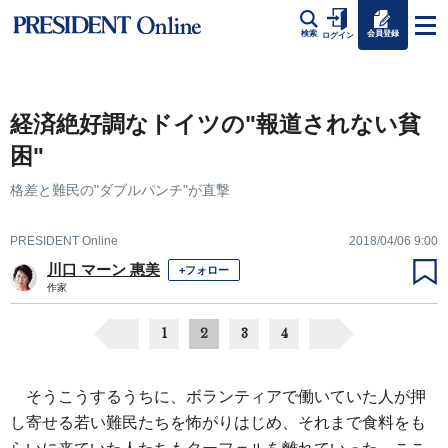
会員登録
検索
ログイン
経済絶好調なドイツの"報道されない貧
困"
格差と難民の"ダブルパンチ"が直撃
PRESIDENT Online
2018/04/06 9:00
川口 マーン 惠美
+フォロー
作家
1
2
3
4
そうこうするうちに、ボランティアで働いていた人が押
し寄せる若い難民たちを怖がりはじめ、それまで食料をも