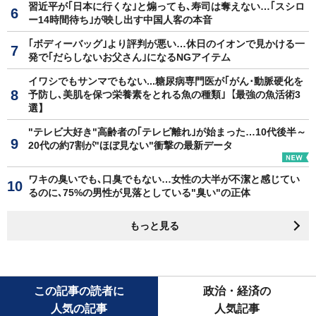
習近平が｢日本に行くな｣と煽っても､寿司は奪えない…｢スシロ
ー14時間待ち｣が映し出す中国人客の本音
｢ボディーバッグ｣より評判が悪い…休日のイオンで見かける一
発で｢だらしないお父さん｣になるNGアイテム
イワシでもサンマでもない...糖尿病専門医が｢がん･動脈硬化を
予防し､美肌を保つ栄養素をとれる魚の種類｣【最強の魚活術3
選】
"テレビ大好き"高齢者の｢テレビ離れ｣が始まった…10代後半～
20代の約7割が"ほぼ見ない"衝撃の最新データ
ワキの臭いでも､口臭でもない…女性の大半が不潔と感じてい
るのに､75%の男性が見落としている"臭い"の正体
もっと見る
この記事の読者に
政治・経済の
人気の記事
人気記事