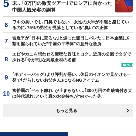
末…｢8万円の激安ツアー｣でロシアに向かった
中国人観光客の誤算
ワキの臭いでも､口臭でもない…女性の大半が不潔と感じてい
るのに､75%の男性が見落としている"臭い"の正体
習近平が｢日本に売るな｣と煽った翌日にバレた…日本企業に6
割を握られていた"中国の半導体"の意外な急所
エビやカニを想わせる濃密な旨味とコク…近所の公園でタダで
採れる｢今が旬｣な高級食材の名前
｢ボディーバッグ｣より評判が悪い…休日のイオンで見かける一
発で｢だらしないお父さん｣になるNGアイテム
富裕層の｢ペット離れ｣が止まらない…｢300万円の血統書付き犬
は時代遅れ｣という真のお金持ちが"向かった先"
もっと見る