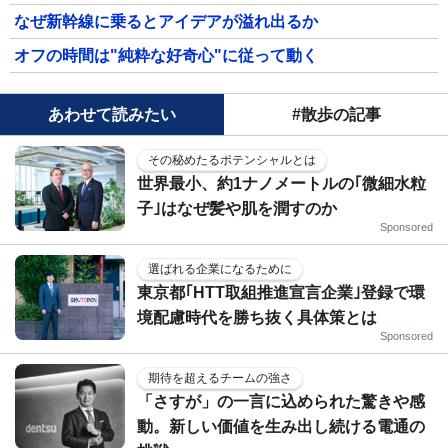
なぜ新幹線に乗るとアイデアが溢れ出るか
オフの時間は"純粋な好奇心"に従って動く
あわせて読みたい
#散歩の記事
その秘めたるポテンシャルとは
世界最小、約1ナノメートルの｢微細水粒
子｣はなぜ髪や肌を潤すのか
Sponsored
選ばれる企業になるために
東京都｢HTT取組推進宣言企業｣登録で環
境配慮時代を勝ち抜く具体策とは
Sponsored
期待を超えるチームの強さ
「さすが」の一言に込められた驚きや感
動。新しい価値を生み出し続ける電通の