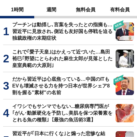
1時間
週間
無料会員
有料会員
プーチンは動揺し､言葉を失ったとの指摘も…
習近平に見放され､側近も友好国も停戦を迫る
独裁政権の末期症状
これで｢愛子天皇｣はかえって近づいた…島田
裕巳｢野望にとらわれた麻生太郎が見落とした
皇室典範の大原則｣
だから習近平は心底焦っている…中国のITも
EVも壊滅させる力を持つ日本が世界シェア8
割を握る"素材"の名前
イワシでもサンマでもない...糖尿病専門医が
｢がん･動脈硬化を予防し､美肌を保つ栄養素を
とれる魚の種類｣【最強の魚活術3選】
習近平が｢日本に行くな｣と煽った悲惨な結