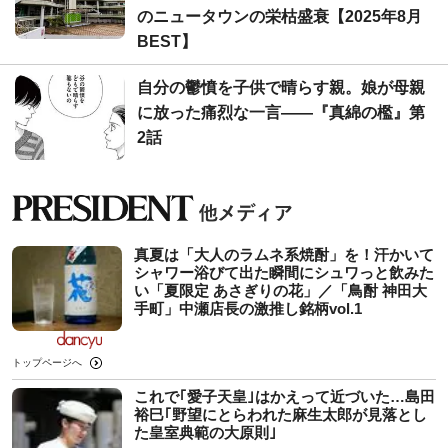
のニュータウンの栄枯盛衰【2025年8月
BEST】
自分の鬱憤を子供で晴らす親。娘が母親
に放った痛烈な一言――『真綿の檻』第
2話
真夏は「大人のラムネ系焼酎」を！汗かいて
シャワー浴びて出た瞬間にシュワっと飲みた
い「夏限定 あさぎりの花」／「鳥酎 神田大
手町」中瀬店長の激推し銘柄vol.1
トップページへ
これで｢愛子天皇｣はかえって近づいた…島田
裕巳｢野望にとらわれた麻生太郎が見落とし
た皇室典範の大原則｣