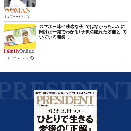
トップページへ
スマホ三昧="残念な子"ではなかった…AIに
聞けば一発でわかる｢子供の隠れた才能と"向
いている職業"｣
トップページへ