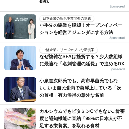
挑戦
Sponsored
日本企業の新規事業開発の課題
小手先の協業を脱却！オープンイノベー
ションを経営アジェンダにする方法
Sponsored
中堅企業にリーズナブルな新提案
なぜ複雑なSFAは挫折する？少人数組織
に最適な「名刺管理の延長」で進めるDX
Sponsored
小泉進次郎氏でも、高市早苗氏でもな
い...いま自民党内で急浮上している「次
の首相」有力候補の意外な名前
カルシウムでもビタミンCでもない...骨密
度と認知機能に直結「98%の日本人が不
足する栄養素」を取れる食材