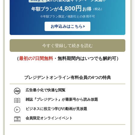
4,800円
年額プランが
お得
（税込）
※年額プラン限定／他割引との併用不可
お申込みはこちら
今すぐ登録して続きを読む
（
最初の7日間無料
・無料期間内はいつでも解約可）
プレジデントオンライン有料会員の4つの特典
広告最小化で快適な閲覧
雑誌『プレジデント』が最新号から読み放題
ビジネスに役立つ学びの動画が見放題
会員限定オンラインイベント