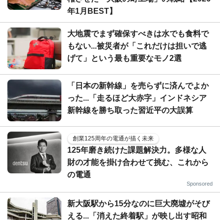
年1月BEST】
大地震でまず確保すべきは水でも食料で
もない...被災者が「これだけは担いで逃
げて」という最も重要なモノ2選
「日本の新幹線」を売らずに済んでよか
った...「走るほど大赤字」インドネシア
新幹線を勝ち取った習近平の大誤算
創業125周年の電通が描く未来
125年磨き続けた課題解決力。多様な人
財の才能を掛け合わせて挑む、これから
の電通
Sponsored
新大阪駅から15分なのに巨大廃墟がそび
える...「消えた終着駅」が映し出す昭和