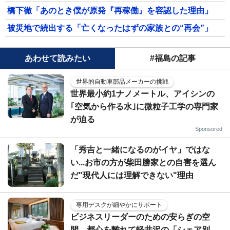
橋下徹「あのとき僕が原発『再稼働』を容認した理由」
被災地で続出する「亡くなったはずの家族との“再会”」
あわせて読みたい
#福島の記事
世界的自動車部品メーカーの挑戦
世界最小約1ナノメートル、アイシンの
｢空気から作る水｣に微粒子工学の専門家
が迫る
Sponsored
「秀吉と一緒になるのがイヤ」ではな
い...お市の方が柴田勝家との自害を選ん
だ"現代人には理解できない"理由
専用デスクが細やかにサポート
ビジネスリーダーのための安らぎの空
間…都心を離れて軽井沢の「シェア別