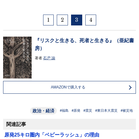
1
2
3
4
『リスクと生きる、死者と生きる』（亜紀書
房）
著者
石戸 諭
AMAZONで購入する
政治・経済
#福島
#原発
#震災
#東日本大震災
#被災地
関連記事
原発25キロ圏内「ベビーラッシュ」の理由