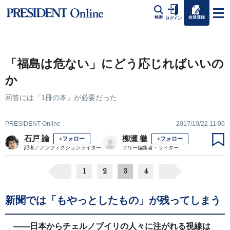
会員登録
検索
ログイン
「福島は危ない」にどう応じればいいの
か
回答には「1冊の本」が必要だった
PRESIDENT Online
2017/10/22 11:00
石戸 諭
柳瀬 徹
+フォロー
+フォロー
記者／ノンフィクションライター
フリー編集者・ライター
1
2
3
4
新聞では「もやっとしたもの」が残ってしまう
――日本からチェルノブイリの人々に注がれる視線は