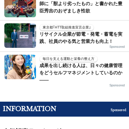
師に「獣より劣ったもの」と書かれた豊
臣秀吉のおぞましき性欲
東京都｢HTT取組推進宣言企業｣
リサイクル企業が節電・発電・蓄電を実
践、社員のやる気と営業力も向上！
Sponsored
毎日を支える運動と栄養の整え方
成果を出し続ける人は、日々の健康管理
をどうセルフマネジメントしているのか
——
Sponsored
INFORMATION
Sponsored