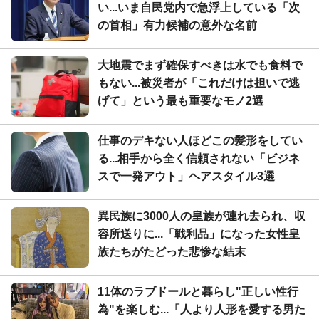
い...いま自民党内で急浮上している「次
の首相」有力候補の意外な名前
大地震でまず確保すべきは水でも食料で
もない...被災者が「これだけは担いで逃
げて」という最も重要なモノ2選
仕事のデキない人ほどこの髪形をしてい
る...相手から全く信頼されない「ビジネ
スで一発アウト」ヘアスタイル3選
異民族に3000人の皇族が連れ去られ、収
容所送りに...「戦利品」になった女性皇
族たちがたどった悲惨な結末
11体のラブドールと暮らし"正しい性行
為"を楽しむ...「人より人形を愛する男た