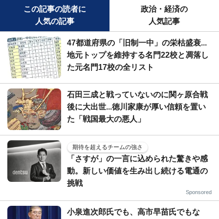
この記事の読者に
政治・経済の
人気の記事
人気記事
47都道府県の「旧制一中」の栄枯盛衰...
地元トップを維持する名門22校と凋落し
た元名門17校の全リスト
石田三成と戦っていないのに関ヶ原合戦
後に大出世...徳川家康が厚い信頼を置い
た「戦国最大の悪人」
期待を超えるチームの強さ
「さすが」の一言に込められた驚きや感
動。新しい価値を生み出し続ける電通の
挑戦
Sponsored
小泉進次郎氏でも、高市早苗氏でもな