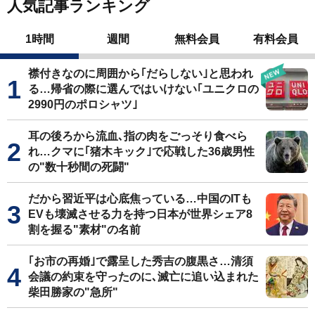
人気記事ランキング
1時間
週間
無料会員
有料会員
襟付きなのに周囲から｢だらしない｣と思われ
る…帰省の際に選んではいけない｢ユニクロの
2990円のポロシャツ｣
耳の後ろから流血､指の肉をごっそり食べら
れ…クマに｢猪木キック｣で応戦した36歳男性
の"数十秒間の死闘"
だから習近平は心底焦っている…中国のITも
EVも壊滅させる力を持つ日本が世界シェア8
割を握る"素材"の名前
｢お市の再婚｣で露呈した秀吉の腹黒さ…清須
会議の約束を守ったのに､滅亡に追い込まれた
柴田勝家の"急所"