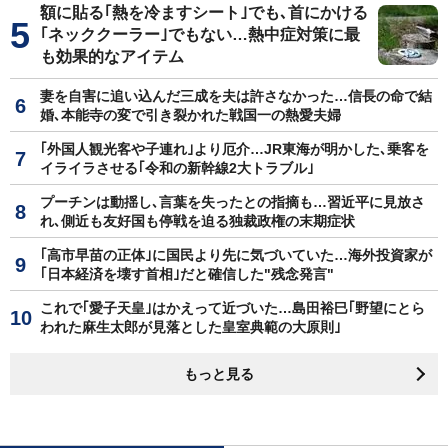
額に貼る｢熱を冷ますシート｣でも､首にかける
｢ネッククーラー｣でもない…熱中症対策に最
も効果的なアイテム
妻を自害に追い込んだ三成を夫は許さなかった…信長の命で結
婚､本能寺の変で引き裂かれた戦国一の熱愛夫婦
｢外国人観光客や子連れ｣より厄介…JR東海が明かした､乗客を
イライラさせる｢令和の新幹線2大トラブル｣
プーチンは動揺し､言葉を失ったとの指摘も…習近平に見放さ
れ､側近も友好国も停戦を迫る独裁政権の末期症状
｢高市早苗の正体｣に国民より先に気づいていた…海外投資家が
｢日本経済を壊す首相｣だと確信した"残念発言"
これで｢愛子天皇｣はかえって近づいた…島田裕巳｢野望にとら
われた麻生太郎が見落とした皇室典範の大原則｣
もっと見る