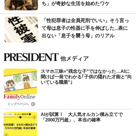
ち」が奇妙な生活を始めたワケ
「性犯罪者は全員死刑でいい」そう言っ
て母は息子の性器に手を伸ばした...表に
出ない「息子を襲う母」のリアル
スマホ三昧="残念な子"ではなかった…AIに
聞けば一発でわかる｢子供の隠れた才能と"向
いている職業"｣
トップページへ
AIが試算！ 大人気オルカン積み立てで
「2000万円超」、本当の確率