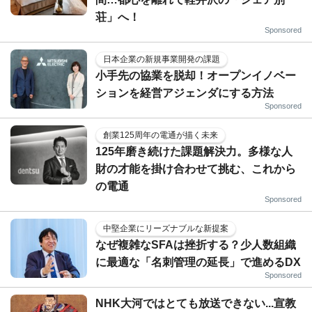
荘」へ！
Sponsored
日本企業の新規事業開発の課題
小手先の協業を脱却！オープンイノベー
ションを経営アジェンダにする方法
Sponsored
創業125周年の電通が描く未来
125年磨き続けた課題解決力。多様な人
財の才能を掛け合わせて挑む、これから
の電通
Sponsored
中堅企業にリーズナブルな新提案
なぜ複雑なSFAは挫折する？少人数組織
に最適な「名刺管理の延長」で進めるDX
Sponsored
NHK大河ではとても放送できない...宣教