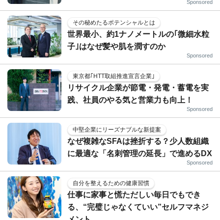
Sponsored
その秘めたるポテンシャルとは
世界最小、約1ナノメートルの｢微細水粒
子｣はなぜ髪や肌を潤すのか
Sponsored
東京都｢HTT取組推進宣言企業｣
リサイクル企業が節電・発電・蓄電を実
践、社員のやる気と営業力も向上！
Sponsored
中堅企業にリーズナブルな新提案
なぜ複雑なSFAは挫折する？少人数組織
に最適な「名刺管理の延長」で進めるDX
Sponsored
自分を整えるための健康習慣
仕事に家事と慌ただしい毎日でもでき
る、“完璧じゃなくていい”セルフマネジ
メント