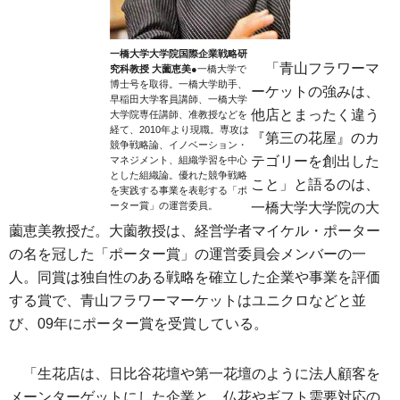
一橋大学大学院国際企業戦略研
「青山フラワーマ
究科教授 大薗恵美
●一橋大学で
博士号を取得。一橋大学助手、
ーケットの強みは、
早稲田大学客員講師、一橋大学
他店とまったく違う
大学院専任講師、准教授などを
経て、2010年より現職。専攻は
『第三の花屋』のカ
競争戦略論、イノベーション・
テゴリーを創出した
マネジメント、組織学習を中心
とした組織論。優れた競争戦略
こと」と語るのは、
を実践する事業を表彰する「ポ
ーター賞」の運営委員。
一橋大学大学院の大
薗恵美教授だ。大薗教授は、経営学者マイケル・ポーター
の名を冠した「ポーター賞」の運営委員会メンバーの一
人。同賞は独自性のある戦略を確立した企業や事業を評価
する賞で、青山フラワーマーケットはユニクロなどと並
び、09年にポーター賞を受賞している。
「生花店は、日比谷花壇や第一花壇のように法人顧客を
メーンターゲットにした企業と、仏花やギフト需要対応の