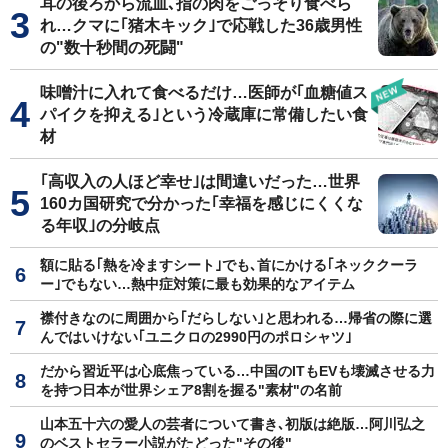
耳の後ろから流血､指の肉をごっそり食べら
れ…クマに｢猪木キック｣で応戦した36歳男性
の"数十秒間の死闘"
味噌汁に入れて食べるだけ…医師が｢血糖値ス
パイクを抑える｣という冷蔵庫に常備したい食
材
｢高収入の人ほど幸せ｣は間違いだった…世界
160カ国研究で分かった｢幸福を感じにくくな
る年収｣の分岐点
額に貼る｢熱を冷ますシート｣でも､首にかける｢ネッククーラ
ー｣でもない…熱中症対策に最も効果的なアイテム
襟付きなのに周囲から｢だらしない｣と思われる…帰省の際に選
んではいけない｢ユニクロの2990円のポロシャツ｣
だから習近平は心底焦っている…中国のITもEVも壊滅させる力
を持つ日本が世界シェア8割を握る"素材"の名前
山本五十六の愛人の芸者について書き､初版は絶版…阿川弘之
のベストセラー小説がたどった"その後"