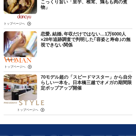
こっくり旨い「里芋、椎茸、鶏もも肉の煮
物」
トップページへ
恋愛､結婚､年収だけではない…1万6000人
×28年追跡調査で判明した｢容姿と寿命｣の無
視できない関係
トップページへ
70モデル超の「スピードマスター」から自分
らしい一本を。日本橋三越でオメガの期間限
定ポップアップ開催
トップページへ