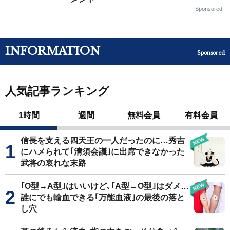
Sponsored
INFORMATION
Sponsored
人気記事ランキング
1時間
週間
無料会員
有料会員
信長を支える四天王の一人だったのに…秀吉
にハメられて｢清須会議｣に出席できなかった
武将の哀れな末路
｢O型→A型｣はいいけど､｢A型→O型｣はダメ…
誰にでも輸血できる｢万能血液｣の最後の落と
し穴