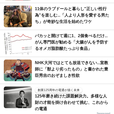
11体のラブドールと暮らし"正しい性行
為"を楽しむ...「人より人形を愛する男た
ち」が奇妙な生活を始めたワケ
パカッと開けて週に1、2個食べるだけ...
がん専門医が勧める「大腸がんを予防す
るオメガ脂肪酸たっぷり食品」
NHK大河ではとても放送できない...宣教
師に「獣より劣ったもの」と書かれた豊
臣秀吉のおぞましき性欲
創業125周年の電通が描く未来
125年磨き続けた課題解決力。多様な人
財の才能を掛け合わせて挑む、これから
の電通
Sponsored