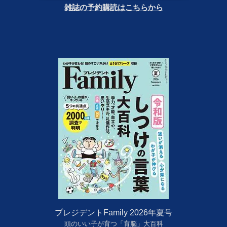
雑誌の予約購読はこちらから
プレジデントFamily 2026年夏号
頭のいい子が育つ「育脳」大百科