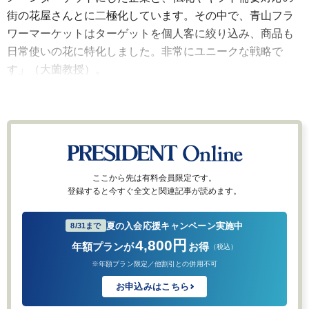
街の花屋さんとに二極化しています。その中で、青山フラ
ワーマーケットはターゲットを個人客に絞り込み、商品も
日常使いの花に特化しました。非常にユニークな戦略で
す」（大薗教授）。
ここから先は有料会員限定です。
登録すると今すぐ全文と関連記事が読めます。
夏の入会応援キャンペーン実施中
8/31まで
4,800円
年額プランが
お得
（税込）
※年額プラン限定／他割引との併用不可
お申込みはこちら