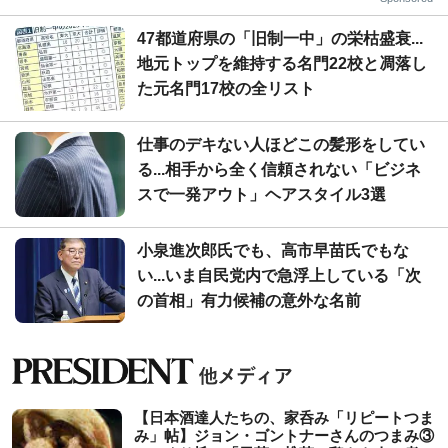
47都道府県の「旧制一中」の栄枯盛衰...
地元トップを維持する名門22校と凋落し
た元名門17校の全リスト
仕事のデキない人ほどこの髪形をしてい
る...相手から全く信頼されない「ビジネ
スで一発アウト」ヘアスタイル3選
小泉進次郎氏でも、高市早苗氏でもな
い...いま自民党内で急浮上している「次
の首相」有力候補の意外な名前
【日本酒達人たちの、家呑み「リピートつま
み」帖】ジョン・ゴントナーさんのつまみ③