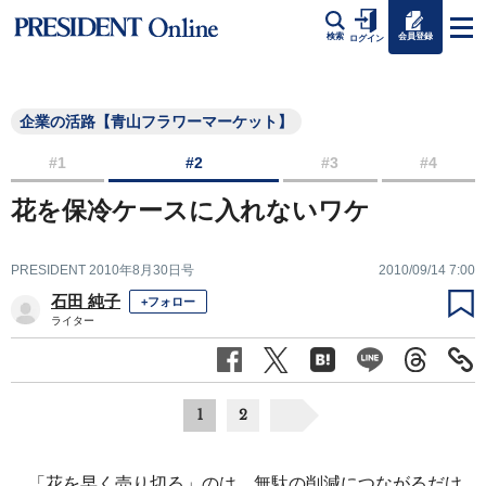
会員登録
検索
ログイン
企業の活路【青山フラワーマーケット】
#1
#2
#3
#4
花を保冷ケースに入れないワケ
PRESIDENT 2010年8月30日号
2010/09/14 7:00
石田 純子
+フォロー
ライター
1
2
「花を早く売り切る」のは、無駄の削減につながるだけ