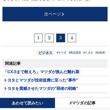
次ページ
1
2
3
4
ビジネス
#マツダ
#商品開発
#トヨタ
#自動車
関連記事
「CX-5まで耐えろ」マツダが挑んだ離れ業
トヨタとマツダが技術提携に至った"事件"
トヨタを震撼させたマツダの"弱者の戦略"
あわせて読みたい
#マツダの記事