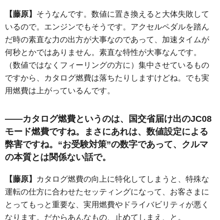
【藤原】
そうなんです。数値に置き換えると大体失敗して
いるので。エンジンでもそうです。アクセルペダルを踏ん
だ時の素直な力の出方が大事なのであって、加速タイムが
何秒とかではありません。素直な特性が大事なんです。
（数値ではなくフィーリングの方に）集中させているもの
ですから、カタログ燃費は落ちたりしますけどね。でも実
用燃費は上がっているんです。
――カタログ燃費というのは、国交省届け出のJC08
モード燃費ですね。まさにあれは、数値設定による
弊害ですね。“お受験対策”の数字であって、クルマ
の本質とは関係ない話で。
【藤原】
カタログ燃費の向上に特化してしまうと、特殊な
運転の仕方に合わせたセッティングになって、お客さまに
とってもっと重要な、実用燃費やドライバビリティが悪く
なります。だからあんなもの、止めてしまえ、と。