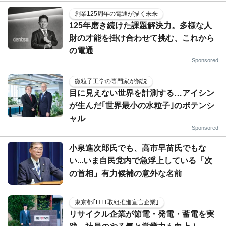
創業125周年の電通が描く未来
125年磨き続けた課題解決力。多様な人
財の才能を掛け合わせて挑む、これから
の電通
Sponsored
微粒子工学の専門家が解説
目に見えない世界を計測する…アイシン
が生んだ｢世界最小の水粒子｣のポテンシ
ャル
Sponsored
小泉進次郎氏でも、高市早苗氏でもな
い...いま自民党内で急浮上している「次
の首相」有力候補の意外な名前
東京都｢HTT取組推進宣言企業｣
リサイクル企業が節電・発電・蓄電を実