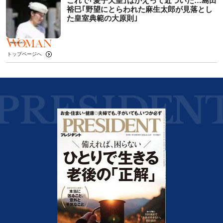
これで｢愛子天皇｣はかえって近づいた…島田
裕巳｢野望にとらわれた麻生太郎が見落とし
た皇室典範の大原則｣
トップページへ