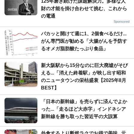
125年磨き続けた課題解決力。多様な人
財の才能を掛け合わせて挑む、これから
の電通
Sponsored
パカッと開けて週に1、2個食べるだけ...
がん専門医が勧める「大腸がんを予防す
るオメガ脂肪酸たっぷり食品」
新大阪駅から15分なのに巨大廃墟がそび
える...「消えた終着駅」が映し出す昭和
のニュータウンの栄枯盛衰【2025年8月
BEST】
「日本の新幹線」を売らずに済んでよか
った...「走るほど大赤字」インドネシア
新幹線を勝ち取った習近平の大誤算
外食するより断然ラクでお得で美味...元