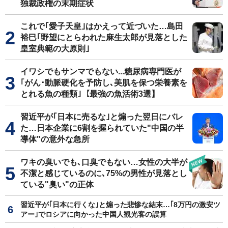
独裁政権の末期症状
これで｢愛子天皇｣はかえって近づいた…島田
裕巳｢野望にとらわれた麻生太郎が見落とした
皇室典範の大原則｣
イワシでもサンマでもない...糖尿病専門医が
｢がん･動脈硬化を予防し､美肌を保つ栄養素を
とれる魚の種類｣【最強の魚活術3選】
習近平が｢日本に売るな｣と煽った翌日にバレ
た…日本企業に6割を握られていた"中国の半
導体"の意外な急所
ワキの臭いでも､口臭でもない…女性の大半が
不潔と感じているのに､75%の男性が見落とし
ている"臭い"の正体
習近平が｢日本に行くな｣と煽った悲惨な結末…｢8万円の激安ツ
アー｣でロシアに向かった中国人観光客の誤算