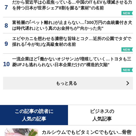
だから習近平は心底焦っている…中国のITもEVも壊滅させる力
を持つ日本が世界シェア8割を握る"素材"の名前
富裕層の｢ペット離れ｣が止まらない…｢300万円の血統書付き犬
は時代遅れ｣という真のお金持ちが"向かった先"
エビやカニを想わせる濃密な旨味とコク…近所の公園でタダで
採れる｢今が旬｣な高級食材の名前
一流企業ほど｢働かないオジサン｣が増殖していく…トヨタも三
菱UFJも逃れられない日本企業だけの"構造的欠陥"
もっと見る
この記事の読者に
ビジネスの
人気の記事
人気記事
カルシウムでもビタミンCでもない...骨密