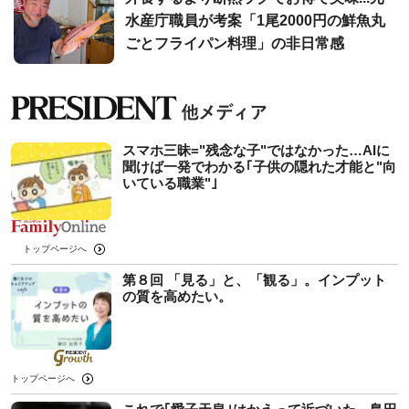
水産庁職員が考案「1尾2000円の鮮魚丸
ごとフライパン料理」の非日常感
スマホ三昧="残念な子"ではなかった…AIに
聞けば一発でわかる｢子供の隠れた才能と"向
いている職業"｣
トップページへ
第８回 「見る」と、「観る」。インプット
の質を高めたい。
トップページへ