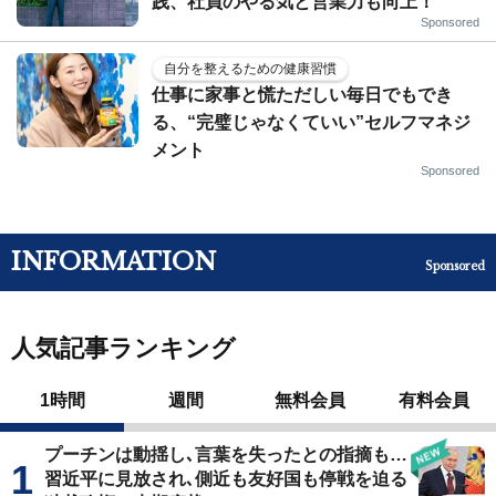
践、社員のやる気と営業力も向上！
Sponsored
自分を整えるための健康習慣
仕事に家事と慌ただしい毎日でもでき
る、“完璧じゃなくていい”セルフマネジ
メント
Sponsored
INFORMATION
Sponsored
人気記事ランキング
1時間
週間
無料会員
有料会員
プーチンは動揺し､言葉を失ったとの指摘も…
習近平に見放され､側近も友好国も停戦を迫る