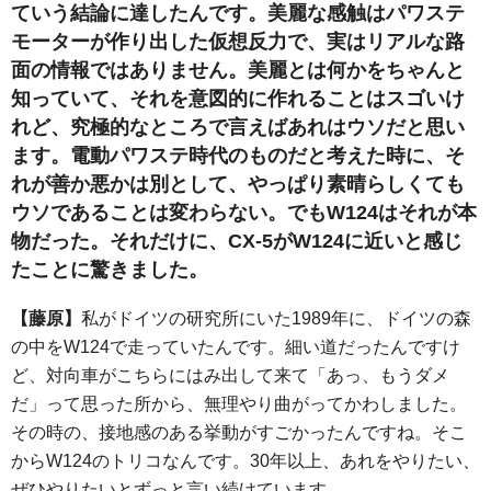
ていう結論に達したんです。美麗な感触はパワステ
モーターが作り出した仮想反力で、実はリアルな路
面の情報ではありません。美麗とは何かをちゃんと
知っていて、それを意図的に作れることはスゴいけ
れど、究極的なところで言えばあれはウソだと思い
ます。電動パワステ時代のものだと考えた時に、そ
れが善か悪かは別として、やっぱり素晴らしくても
ウソであることは変わらない。でもW124はそれが本
物だった。それだけに、CX-5がW124に近いと感じ
たことに驚きました。
【藤原】
私がドイツの研究所にいた1989年に、ドイツの森
の中をW124で走っていたんです。細い道だったんですけ
ど、対向車がこちらにはみ出して来て「あっ、もうダメ
だ」って思った所から、無理やり曲がってかわしました。
その時の、接地感のある挙動がすごかったんですね。そこ
からW124のトリコなんです。30年以上、あれをやりたい、
ぜひやりたいとずっと言い続けています。