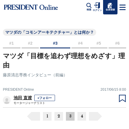
会員登録
検索
ログイン
マツダの「コモンアーキテクチャー」とは何か？
#1
#2
#3
#4
#5
#6
マツダ「目標を追わず理想をめざす」理
由
藤原清志専務インタビュー（前編）
PRESIDENT Online
2017/06/15 8:00
池田 直渡
+フォロー
モータージャーナリスト
1
2
3
4