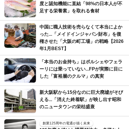
度と認知機能に直結「98%の日本人が不
足する栄養素」を取れる食材
中国に職人技術を売らなくて本当によか
った...「メイドインジャパン財布」を復
権させた「大阪の町工場」の戦略【2026
年1月BEST】
「本当のお金持ち」はポルシェやフェラ
ーリには乗っていない...FPが実際に目に
した「富裕層のクルマ」の真実
新大阪駅から15分なのに巨大廃墟がそび
える...「消えた終着駅」が映し出す昭和
のニュータウンの栄枯盛衰
創業125周年の電通が描く未来