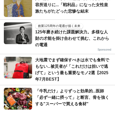
容所送りに...「戦利品」になった女性皇
族たちがたどった悲惨な結末
創業125周年の電通が描く未来
125年磨き続けた課題解決力。多様な人
財の才能を掛け合わせて挑む、これから
の電通
Sponsored
大地震でまず確保すべきは水でも食料で
もない...被災者が「これだけは担いで逃
げて」という最も重要なモノ2選【2025
年7月BEST】
「牛乳だけ」よりずっと効果的...医師
「必ず一緒に摂って」と断言、骨を強く
する"スーパーで買える食材"