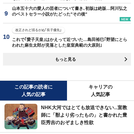
山本五十六の愛人の芸者について書き､初版は絶版…阿川弘之
のベストセラー小説がたどった"その後"
改正されど揺るがぬ｢長子優先｣
これで｢愛子天皇｣はかえって近づいた…島田裕巳｢野望にとら
われた麻生太郎が見落とした皇室典範の大原則｣
もっと見る
この記事の読者に
キャリアの
人気の記事
人気記事
NHK大河ではとても放送できない...宣教
師に「獣より劣ったもの」と書かれた豊
臣秀吉のおぞましき性欲