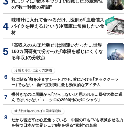
れ…クマに｢猪木キック｣で応戦した36歳男性
の"数十秒間の死闘"
味噌汁に入れて食べるだけ…医師が｢血糖値ス
パイクを抑える｣という冷蔵庫に常備したい食
材
｢高収入の人ほど幸せ｣は間違いだった…世界
160カ国研究で分かった｢幸福を感じにくくな
る年収｣の分岐点
冷感と冷却は全くの別物
額に貼る｢熱を冷ますシート｣でも､首にかける｢ネッククーラ
ー｣でもない…熱中症対策に最も効果的なアイテム
襟付きなのに周囲から｢だらしない｣と思われる…帰省の際に選
んではいけない｢ユニクロの2990円のポロシャツ｣
経済戦争踏み切れば自国産業崩壊
だから習近平は心底焦っている…中国のITもEVも壊滅させる力
を持つ日本が世界シェア8割を握る"素材"の名前