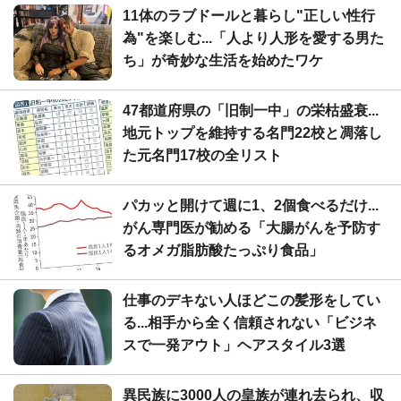
11体のラブドールと暮らし"正しい性行
為"を楽しむ...「人より人形を愛する男た
ち」が奇妙な生活を始めたワケ
47都道府県の「旧制一中」の栄枯盛衰...
地元トップを維持する名門22校と凋落し
た元名門17校の全リスト
パカッと開けて週に1、2個食べるだけ...
がん専門医が勧める「大腸がんを予防す
るオメガ脂肪酸たっぷり食品」
仕事のデキない人ほどこの髪形をしてい
る...相手から全く信頼されない「ビジネ
スで一発アウト」ヘアスタイル3選
異民族に3000人の皇族が連れ去られ、収