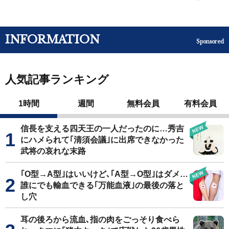
INFORMATION
Sponsored
人気記事ランキング
1時間
週間
無料会員
有料会員
信長を支える四天王の一人だったのに…秀吉
にハメられて｢清須会議｣に出席できなかった
武将の哀れな末路
｢O型→A型｣はいいけど､｢A型→O型｣はダメ…
誰にでも輸血できる｢万能血液｣の最後の落と
し穴
耳の後ろから流血､指の肉をごっそり食べら