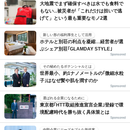
大地震でまず確保すべきは水でも食料で
もない...被災者が「これだけは担いで逃
げて」という最も重要なモノ2選
新しい形の福利厚生として活用
ホテルと別荘の利点を凝縮…経営者が選
ぶシェア別荘｢GLAMDAY STYLE｣
Sponsored
その秘めたるポテンシャルとは
世界最小、約1ナノメートルの｢微細水粒
子｣はなぜ髪や肌を潤すのか
Sponsored
選ばれる企業になるために
東京都｢HTT取組推進宣言企業｣登録で環
境配慮時代を勝ち抜く具体策とは
Sponsored
中堅企業にリーズナブルな新提案