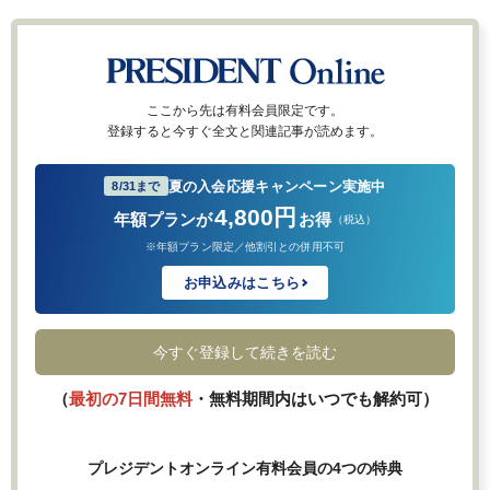
ここから先は有料会員限定です。
登録すると今すぐ全文と関連記事が読めます。
夏の入会応援キャンペーン実施中
8/31まで
4,800円
年額プランが
お得
（税込）
※年額プラン限定／他割引との併用不可
お申込みはこちら
今すぐ登録して続きを読む
（
最初の7日間無料
・無料期間内はいつでも解約可）
プレジデントオンライン有料会員の4つの特典