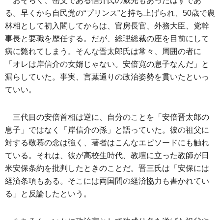
おそらく、岳父である信介氏の威光もあったはずであ
る。早くから自民党の“プリンス”と持ち上げられ、50歳で農
林相として初入閣してからは、官房長官、外務大臣、党幹
事長と要職を歴任する。だが、総理総裁の座を目前にして
病に斃れてしまう。そんな晋太郎氏は常々、周囲の者に
「オレは岸信介の女婿じゃない。安倍寛の息子なんだ」と
漏らしていた。事実、言葉通りの政治姿勢を貫いたといっ
ていい。
三代目の安倍首相は逆に、自分のことを「安倍晋太郎の
息子」ではなく「岸信介の孫」と語っていた。彼の祖父に
対する敬慕の念は強く、著者はこんなエピソードにも触れ
ている。それは、彼が高校生時代、教壇に立った教師が日
米安保条約を批判したときのことだ。晋三氏は「安保には
経済条項もある。そこには両国間の経済協力も書かれてい
る」と反論したという。