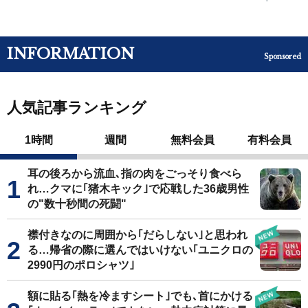
INFORMATION
Sponsored
人気記事ランキング
1時間
週間
無料会員
有料会員
耳の後ろから流血､指の肉をごっそり食べら
れ…クマに｢猪木キック｣で応戦した36歳男性
の"数十秒間の死闘"
襟付きなのに周囲から｢だらしない｣と思われ
る…帰省の際に選んではいけない｢ユニクロの
2990円のポロシャツ｣
額に貼る｢熱を冷ますシート｣でも､首にかける