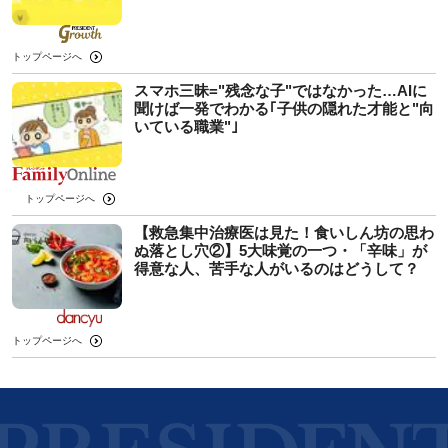
トップページへ
スマホ三昧="残念な子"ではなかった…AIに
聞けば一発でわかる｢子供の隠れた才能と"向
いている職業"｣
トップページへ
【救急集中治療医は見た！食いしん坊の思わ
ぬ落とし穴②】5大味覚の一つ・「辛味」が
得意な人、苦手な人がいるのはどうして？
トップページへ