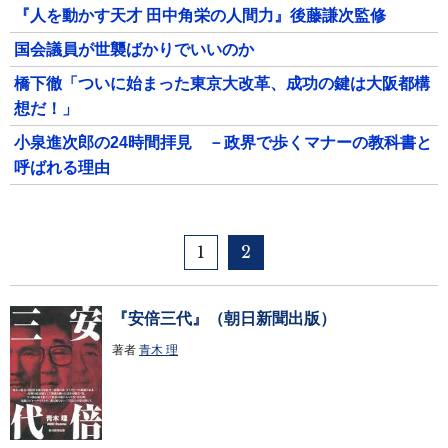
『人を動かす天才 田中角栄の人間力』後藤謙次監修
国会議員が世襲ばかりでいいのか
橋下徹「ついに始まった東京大改革、成功の鍵は大阪都構
想だ！」
小泉進次郎の24時間拝見 －政界で歩くマナーの教科書と
呼ばれる理由
1
2
『安倍三代』（朝日新聞出版）
著者
青木 理