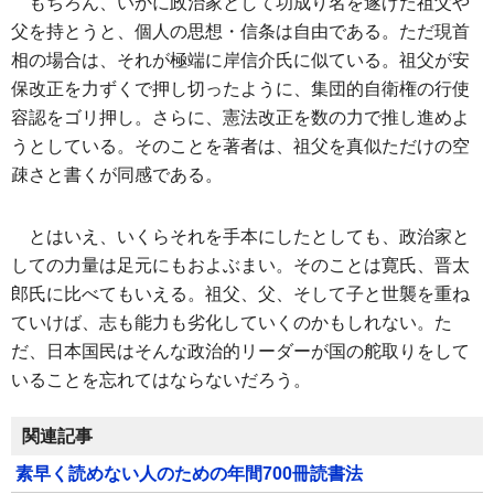
もちろん、いかに政治家として功成り名を遂げた祖父や
父を持とうと、個人の思想・信条は自由である。ただ現首
相の場合は、それが極端に岸信介氏に似ている。祖父が安
保改正を力ずくで押し切ったように、集団的自衛権の行使
容認をゴリ押し。さらに、憲法改正を数の力で推し進めよ
うとしている。そのことを著者は、祖父を真似ただけの空
疎さと書くが同感である。
とはいえ、いくらそれを手本にしたとしても、政治家と
しての力量は足元にもおよぶまい。そのことは寛氏、晋太
郎氏に比べてもいえる。祖父、父、そして子と世襲を重ね
ていけば、志も能力も劣化していくのかもしれない。た
だ、日本国民はそんな政治的リーダーが国の舵取りをして
いることを忘れてはならないだろう。
関連記事
素早く読めない人のための年間700冊読書法