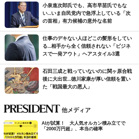
小泉進次郎氏でも、高市早苗氏でもな
い...いま自民党内で急浮上している「次
の首相」有力候補の意外な名前
仕事のデキない人ほどこの髪形をしてい
る...相手から全く信頼されない「ビジネ
スで一発アウト」ヘアスタイル3選
石田三成と戦っていないのに関ヶ原合戦
後に大出世...徳川家康が厚い信頼を置い
た「戦国最大の悪人」
AIが試算！ 大人気オルカン積み立てで
「2000万円超」、本当の確率