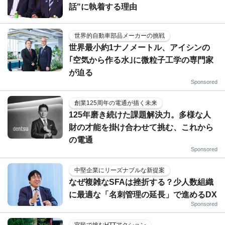
話"に執着する理由
世界的自動車部品メーカーの挑戦
世界最小約1ナノメートル、アイシンの
｢空気から作る水｣に微粒子工学の専門家
が迫る
Sponsored
創業125周年の電通が描く未来
125年磨き続けた課題解決力。多様な人
財の才能を掛け合わせて挑む、これから
の電通
Sponsored
中堅企業にリーズナブルな新提案
なぜ複雑なSFAは挫折する？少人数組織
に最適な「名刺管理の延長」で進めるDX
Sponsored