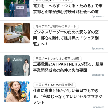
官民で挑むHTTアクション
電力を「へらす・つくる・ためる」で東
京都と企業が歩む持続可能社会への道
Sponsored
専用デスクが細やかにサポート
ビジネスリーダーのための安らぎの空
間…都心を離れて軽井沢の「シェア別
荘」へ！
Sponsored
事業ポートフォリオの変革に挑戦
三菱電機とAT PARTNERSが語る、新規
事業開発成功の条件と失敗要因
Sponsored
自分を整えるための健康習慣
仕事に家事と慌ただしい毎日でもでき
る、“完璧じゃなくていい”セルフマネジ
メント
Sponsored