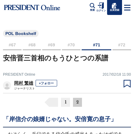
会員登録
検索
ログイン
POL Bookshelf
#67
#68
#69
#70
#71
#72
安倍晋三首相のもうひとつの系譜
PRESIDENT Online
2017/02/18 11:00
岡村 繁雄
+フォロー
ジャーナリスト
1
2
「岸信介の娘婿じゃない。安倍寛の息子」