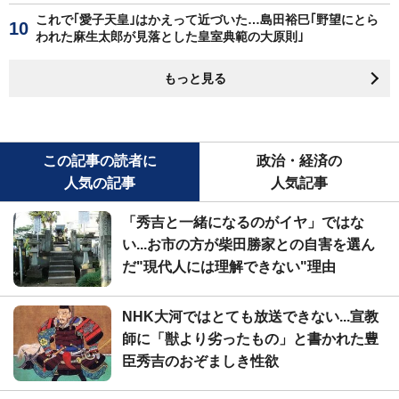
これで｢愛子天皇｣はかえって近づいた…島田裕巳｢野望にとら
われた麻生太郎が見落とした皇室典範の大原則｣
もっと見る
この記事の読者に
政治・経済の
人気の記事
人気記事
「秀吉と一緒になるのがイヤ」ではな
い...お市の方が柴田勝家との自害を選ん
だ"現代人には理解できない"理由
NHK大河ではとても放送できない...宣教
師に「獣より劣ったもの」と書かれた豊
臣秀吉のおぞましき性欲