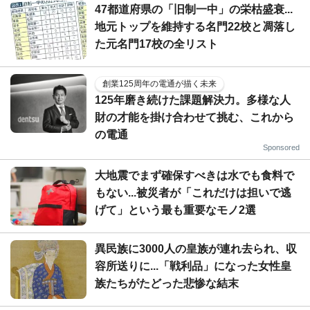
47都道府県の「旧制一中」の栄枯盛衰...
地元トップを維持する名門22校と凋落し
た元名門17校の全リスト
創業125周年の電通が描く未来
125年磨き続けた課題解決力。多様な人
財の才能を掛け合わせて挑む、これから
の電通
Sponsored
大地震でまず確保すべきは水でも食料で
もない...被災者が「これだけは担いで逃
げて」という最も重要なモノ2選
異民族に3000人の皇族が連れ去られ、収
容所送りに...「戦利品」になった女性皇
族たちがたどった悲惨な結末