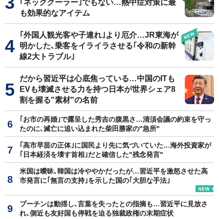
｢ネッククーラー｣でもない…熱中症対策に最
も効果的なアイテム
｢外国人観光客や子連れ｣より厄介…JR東海が
明かした､乗客をイライラさせる｢令和の新幹
線2大トラブル｣
だから習近平は心底焦っている…中国のITも
EVも壊滅させる力を持つ日本が世界シェア8
割を握る"素材"の名前
｢お市の再婚｣で露呈した秀吉の腹黒さ…清須会議の約束を守っ
たのに､滅亡に追い込まれた柴田勝家の"急所"
｢高市早苗の正体｣に国民より先に気づいていた…海外投資家が
｢日本経済を壊す首相｣だと確信した"残念発言"
米国は曖昧､韓国は冷ややかだったが…習近平を激怒させた高
市発言に｢無言の支持｣を示した国の｢大胆な手法｣
プーチンは動揺し､言葉を失ったとの指摘も…習近平に見放さ
れ､側近も友好国も停戦を迫る独裁政権の末期症状