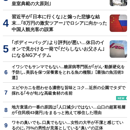
皇室典範の大原則｣
習近平が｢日本に行くな｣と煽った悲惨な結
末…｢8万円の激安ツアー｣でロシアに向かった
中国人観光客の誤算
｢ボディーバッグ｣より評判が悪い…休日のイ
オンで見かける一発で｢だらしないお父さん｣
になるNGアイテム
イワシでもサンマでもない...糖尿病専門医が｢がん･動脈硬化を
予防し､美肌を保つ栄養素をとれる魚の種類｣【最強の魚活術3
選】
エビやカニを想わせる濃密な旨味とコク…近所の公園でタダで
採れる｢今が旬｣な高級食材の名前
地方衰退の一番の原因は｢人口減少｣ではない…山口の超富裕層
が｢住民税43億円｣をまるっと抱えて移住した理由
ワキの臭いでも､口臭でもない…女性の大半が不潔と感じてい
るのに､75%の男性が見落としている"臭い"の正体