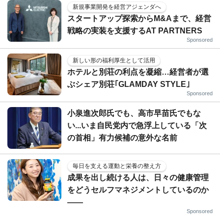
新規事業開発を経営アジェンダへ
スタートアップ探索からM&Aまで、経営
戦略の実装を支援するAT PARTNERS
Sponsored
新しい形の福利厚生として活用
ホテルと別荘の利点を凝縮…経営者が選
ぶシェア別荘｢GLAMDAY STYLE｣
Sponsored
小泉進次郎氏でも、高市早苗氏でもな
い...いま自民党内で急浮上している「次
の首相」有力候補の意外な名前
毎日を支える運動と栄養の整え方
成果を出し続ける人は、日々の健康管理
をどうセルフマネジメントしているのか
——
Sponsored