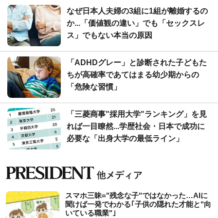
なぜ日本人夫婦の3組に1組が離婚するの
か...「価値観の違い」でも「セックスレ
ス」でもない本当の原因
「ADHDグレー」と診断された子どもた
ちが高確率であてはまる幼少期からの
「危険な習慣」
「三菱商事"採用大学"ランキング」を見
れば一目瞭然...学歴社会・日本で成功に
必要な「出身大学の最低ライン」
スマホ三昧="残念な子"ではなかった…AIに
聞けば一発でわかる｢子供の隠れた才能と"向
いている職業"｣