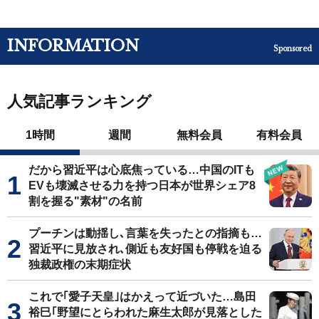
INFORMATION
Sponsored
人気記事ランキング
1時間
週間
無料会員
有料会員
だから習近平は心底焦っている…中国のITも
EVも壊滅させる力を持つ日本が世界シェア8
割を握る"素材"の名前
プーチンは動揺し､言葉を失ったとの指摘も…
習近平に見放され､側近も友好国も停戦を迫る
独裁政権の末期症状
これで｢愛子天皇｣はかえって近づいた…島田
裕巳｢野望にとらわれた麻生太郎が見落とした