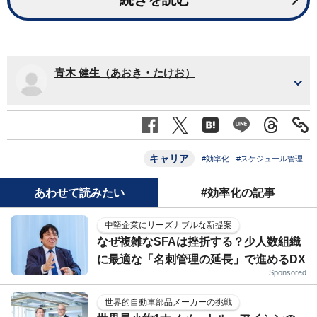
青木 健生（あおき・たけお）
キャリア
#効率化
#スケジュール管理
あわせて読みたい
#効率化の記事
中堅企業にリーズナブルな新提案
なぜ複雑なSFAは挫折する？少人数組織
に最適な「名刺管理の延長」で進めるDX
Sponsored
世界的自動車部品メーカーの挑戦