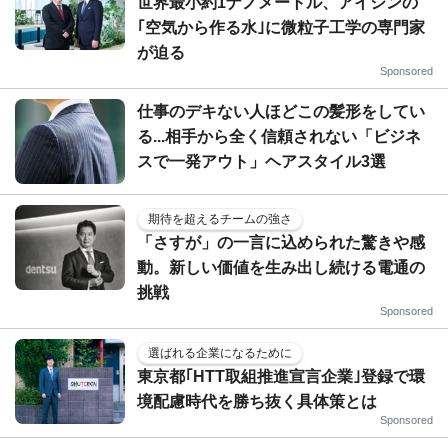
世界最小約1ナノメートル、アイシンの
｢空気から作る水｣に微粒子工学の専門家
が迫る
Sponsored
仕事のデキない人ほどこの髪形をしてい
る...相手から全く信頼されない「ビジネ
スで一発アウト」ヘアスタイル3選
期待を超えるチームの強さ
「さすが」の一言に込められた驚きや感
動。新しい価値を生み出し続ける電通の
挑戦
Sponsored
選ばれる企業になるために
東京都｢HTT取組推進宣言企業｣登録で環
境配慮時代を勝ち抜く具体策とは
Sponsored