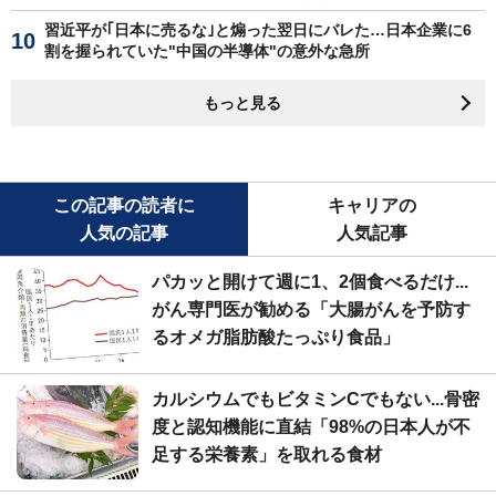
習近平が｢日本に売るな｣と煽った翌日にバレた…日本企業に6
割を握られていた"中国の半導体"の意外な急所
もっと見る
この記事の読者に
キャリアの
人気の記事
人気記事
パカッと開けて週に1、2個食べるだけ...
がん専門医が勧める「大腸がんを予防す
るオメガ脂肪酸たっぷり食品」
カルシウムでもビタミンCでもない...骨密
度と認知機能に直結「98%の日本人が不
足する栄養素」を取れる食材