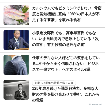
カルシウムでもビタミンCでもない...骨密
度と認知機能に直結「98%の日本人が不
足する栄養素」を取れる食材
小泉進次郎氏でも、高市早苗氏でもな
い...いま自民党内で急浮上している「次
の首相」有力候補の意外な名前
仕事のデキない人ほどこの髪形をしてい
る...相手から全く信頼されない「ビジネ
スで一発アウト」ヘアスタイル3選
創業125周年の電通が描く未来
125年磨き続けた課題解決力。多様な人
財の才能を掛け合わせて挑む、これから
の電通
Sponsored