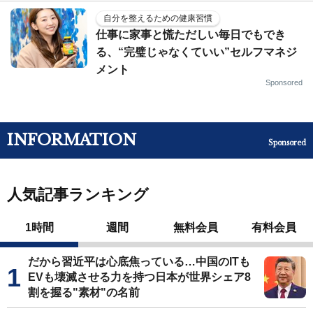
自分を整えるための健康習慣
仕事に家事と慌ただしい毎日でもでき
る、“完璧じゃなくていい”セルフマネジ
メント
Sponsored
INFORMATION
Sponsored
人気記事ランキング
1時間
週間
無料会員
有料会員
だから習近平は心底焦っている…中国のITも
EVも壊滅させる力を持つ日本が世界シェア8
割を握る"素材"の名前