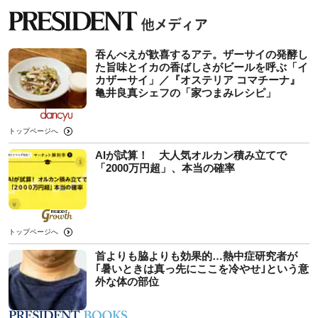
吞んべえが歓喜するアテ。ザーサイの発酵し
た旨味とイカの香ばしさがビールを呼ぶ「イ
カザーサイ」／『オステリア コマチーナ』
⻲井良真シェフの「家つまみレシピ」
トップページへ
AIが試算！ 大人気オルカン積み立てで
「2000万円超」、本当の確率
トップページへ
首よりも脇よりも効果的…熱中症研究者が
｢暑いときは真っ先にここを冷やせ｣という意
外な体の部位