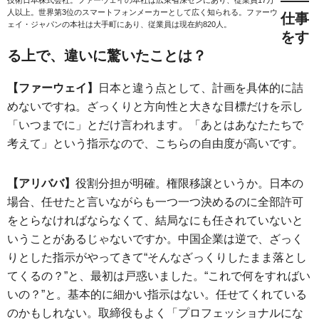
――
技術日本株式会社。ファーウェイの本社は広東省深センにあり、従業員17万
人以上。世界第3位のスマートフォンメーカーとして広く知られる。ファーウ
仕事
ェイ・ジャパンの本社は大手町にあり、従業員は現在約820人。
をす
る上で、違いに驚いたことは？
【ファーウェイ】
日本と違う点として、計画を具体的に詰
めないですね。ざっくりと方向性と大きな目標だけを示し
「いつまでに」とだけ言われます。「あとはあなたたちで
考えて」という指示なので、こちらの自由度が高いです。
【アリババ】
役割分担が明確。権限移譲というか。日本の
場合、任せたと言いながらも一つ一つ決めるのに全部許可
をとらなければならなくて、結局なにも任されていないと
いうことがあるじゃないですか。中国企業は逆で、ざっく
りとした指示がやってきて“そんなざっくりしたまま落とし
てくるの？”と、最初は戸惑いました。“これで何をすればい
いの？”と。基本的に細かい指示はない。任せてくれている
のかもしれない。取締役もよく「プロフェッショナルにな