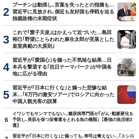
プーチンは動揺し､言葉を失ったとの指摘も…
習近平に見放され､側近も友好国も停戦を迫る
独裁政権の末期症状
これで｢愛子天皇｣はかえって近づいた…島田
裕巳｢野望にとらわれた麻生太郎が見落とした
皇室典範の大原則｣
習近平が｢愛国心｣を煽った不気味な結果…日
本兵を撃退する｢抗日テーマパーク｣が中国各
地に広がる理由
習近平が｢日本に行くな｣と煽った悲惨な結
末…｢8万円の激安ツアー｣でロシアに向かった
中国人観光客の誤算
イワシでもサンマでもない...糖尿病専門医が｢がん･動脈硬化を
予防し､美肌を保つ栄養素をとれる魚の種類｣【最強の魚活術3
選】
習近平が｢日本に行くな｣と煽っても､寿司は奪えない…｢スシロ