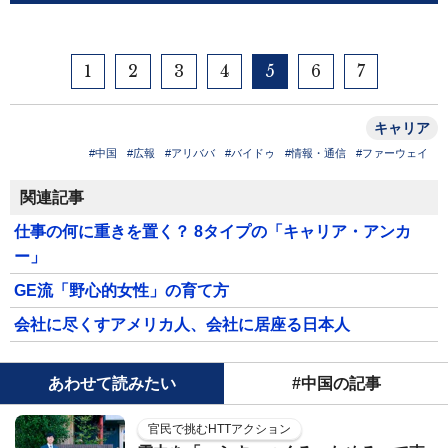
1
2
3
4
5
6
7
キャリア
#中国
#広報
#アリババ
#バイドゥ
#情報・通信
#ファーウェイ
関連記事
仕事の何に重きを置く？ 8タイプの「キャリア・アンカ
ー」
GE流「野心的女性」の育て方
会社に尽くすアメリカ人、会社に居座る日本人
あわせて読みたい
#中国の記事
官民で挑むHTTアクション