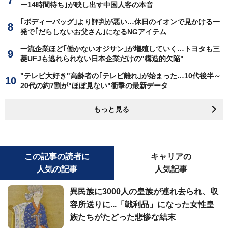
ー14時間待ち｣が映し出す中国人客の本音
｢ボディーバッグ｣より評判が悪い…休日のイオンで見かける一
発で｢だらしないお父さん｣になるNGアイテム
一流企業ほど｢働かないオジサン｣が増殖していく…トヨタも三
菱UFJも逃れられない日本企業だけの"構造的欠陥"
"テレビ大好き"高齢者の｢テレビ離れ｣が始まった…10代後半～
20代の約7割が"ほぼ見ない"衝撃の最新データ
もっと見る
この記事の読者に
キャリアの
人気の記事
人気記事
異民族に3000人の皇族が連れ去られ、収
容所送りに...「戦利品」になった女性皇
族たちがたどった悲惨な結末