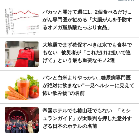
パカッと開けて週に1、2個食べるだけ...
がん専門医が勧める「大腸がんを予防す
るオメガ脂肪酸たっぷり食品」
大地震でまず確保すべきは水でも食料で
もない...被災者が「これだけは担いで逃
げて」という最も重要なモノ2選
パンと白米よりやっかい...糖尿病専門医
が絶対に飲まない"一見ヘルシーに見えて
怖い飲み物"の名前
帝国ホテルでも椿山荘でもない...「ミシ
ュランガイド」が太鼓判を押した意外す
ぎる日本のホテルの名前