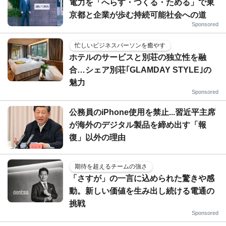
電力を「へらす・つくる・ためる」で東
京都と企業が歩む持続可能社会への道
Sponsored
忙しいビジネスパーソンを癒やす
ホテルのサービスと別荘の独立性を融
合…シェア別荘｢GLAMDAY STYLE｣の
魅力
Sponsored
公務員のiPhone使用を禁止...習近平主席
が海外のデジタル製品を締め出す「報
復」以外の理由
期待を超えるチームの強さ
「さすが」の一言に込められた驚きや感
動。新しい価値を生み出し続ける電通の
挑戦
Sponsored