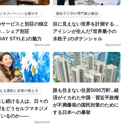
ジネスパーソンを癒やす
微粒子工学の専門家が解説
のサービスと別荘の独立
目に見えない世界を計測する…
合…シェア別荘
アイシンが生んだ｢世界最小の
DAY STYLE｣の魅力
水粒子｣のポテンシャル
Sponsored
Sponsored
誰も住まない住居5000万軒...経
える運動と栄養の整え方
済がイカれた中国・習近平政権
出し続ける人は、日々の
が不満爆発の国民対策のために
理をどうセルフマネジメ
する日本への暴挙
ているのか——
Sponsored