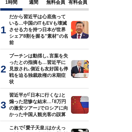
1時間
週間
無料会員
有料会員
だから習近平は心底焦って
いる…中国のITもEVも壊滅
させる力を持つ日本が世界
シェア8割を握る"素材"の名
前
プーチンは動揺し､言葉を失
ったとの指摘も…習近平に
見放され､側近も友好国も停
戦を迫る独裁政権の末期症
状
習近平が｢日本に行くな｣と
煽った悲惨な結末…｢8万円
の激安ツアー｣でロシアに向
かった中国人観光客の誤算
これで｢愛子天皇｣はかえっ