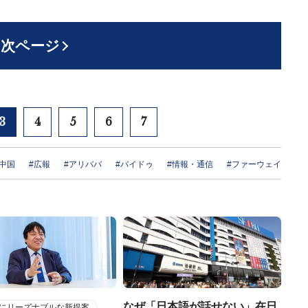
次ページ
3
4
5
6
7
#中国
#広報
#アリババ
#バイドゥ
#情報・通信
#ファーウェイ
なぜ「日本語が話せない」在日
にリーズナブルな新提案