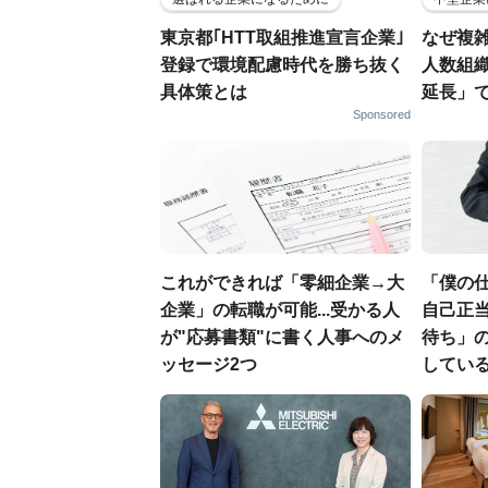
東京都｢HTT取組推進宣言企業｣
なぜ複雑
登録で環境配慮時代を勝ち抜く
人数組
具体策とは
延長」で
Sponsored
これができれば「零細企業→大
「僕の
企業」の転職が可能...受かる人
自己正当
が"応募書類"に書く人事へのメ
待ち」
ッセージ2つ
してい