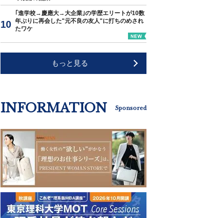
｢進学校→慶應大→大企業｣の学歴エリートが10数
年ぶりに再会した"元不良の友人"に打ちのめされ
たワケ
もっと見る
INFORMATION
Sponsored