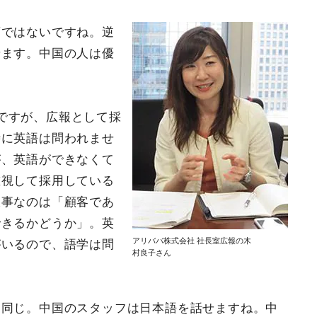
須ではないですね。逆
せます。中国の人は優
ですが、広報として採
時に英語は問われませ
が、英語ができなくて
重視して採用している
大事なのは「顧客であ
できるかどうか」。英
アリババ株式会社 社長室広報の木
がいるので、語学は問
村良子さん
も同じ。中国のスタッフは日本語を話せますね。中