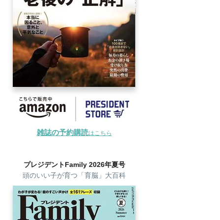
雑誌の予約購読
はこちら
プレジデントFamily 2026年夏号
頭のいい子が育つ「育脳」大百科