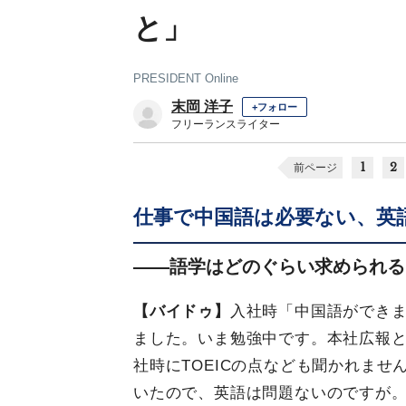
と」
PRESIDENT Online
末岡 洋子
+フォロー
フリーランスライター
1
2
前ページ
仕事で中国語は必要ない、英
――語学はどのぐらい求められる
【バイドゥ】
入社時「中国語ができ
ました。いま勉強中です。本社広報
社時にTOEICの点なども聞かれま
いたので、英語は問題ないのですが