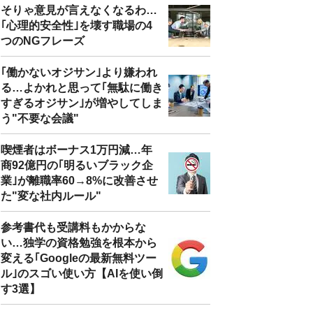
そりゃ意見が言えなくなるわ…
｢心理的安全性｣を壊す職場の4
つのNGフレーズ
｢働かないオジサン｣より嫌われ
る…よかれと思って｢無駄に働き
すぎるオジサン｣が増やしてしま
う"不要な会議"
喫煙者はボーナス1万円減…年
商92億円の｢明るいブラック企
業｣が離職率60→8%に改善させ
た"変な社内ルール"
参考書代も受講料もかからな
い…独学の資格勉強を根本から
変える｢Googleの最新無料ツー
ル｣のスゴい使い方【AIを使い倒
す3選】