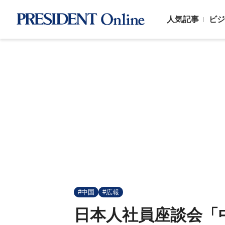
人気記事
ビジ
#中国
#広報
日本人社員座談会「