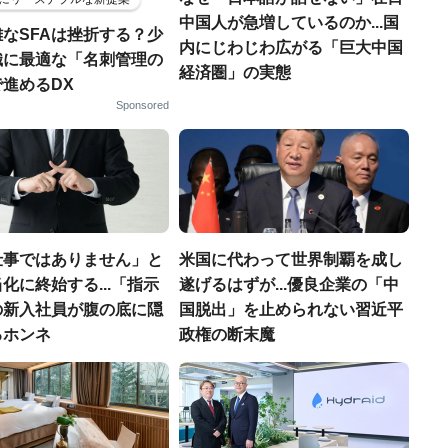
中国人が急増しているのか...国
なSFAは挫折する？少
内にじわじわ広がる「巨大中国
織に最適な「名刺管理の
経済圏」の実態
進めるDX
Sponsored
仕事ではありません」と
米国に代わって世界制覇を成し
化に終始する...「指示
遂げるはずが...優良企業の「中
の新入社員が腹の底に隠
国脱出」を止められない習近平
るホンネ
政権の断末魔