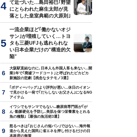
て近づいた…島田裕巳｢野望
にとらわれた麻生太郎が見
落とした皇室典範の大原則｣
一流企業ほど｢働かないオジ
サン｣が増殖していく…トヨ
タも三菱UFJも逃れられな
い日本企業だけの"構造的欠
陥"
大阪駅直結なのに､日本人も外国人客も来ない…開
業1年で｢廃墟フードコート｣と呼ばれたピカピカ
新施設の悲劇【残念なタテモノ3選】
｢ボディーバッグ｣より評判が悪い…休日のイオン
で見かける一発で｢だらしないお父さん｣になるNG
アイテム
イワシでもサンマでもない...糖尿病専門医が｢が
ん･動脈硬化を予防し､美肌を保つ栄養素をとれる
魚の種類｣【最強の魚活術3選】
怒るべきは｢おじさんの短パン｣ではない…海外報
道から見えた国民に省エネを押し付けるだけの日
本政府の無策