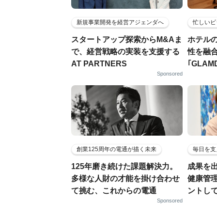
新規事業開発を経営アジェンダへ
忙しいビ
スタートアップ探索からM&Aま
ホテル
で、経営戦略の実装を支援する
性を融
AT PARTNERS
｢GLAM
Sponsored
創業125周年の電通が描く未来
毎日を支
125年磨き続けた課題解決力。
成果を
多様な人財の才能を掛け合わせ
健康管
て挑む、これからの電通
ントし
Sponsored