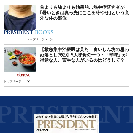
首よりも脇よりも効果的…熱中症研究者が
｢暑いときは真っ先にここを冷やせ｣という意
外な体の部位
トップページへ
【救急集中治療医は見た！食いしん坊の思わ
ぬ落とし穴②】5大味覚の一つ・「辛味」が
得意な人、苦手な人がいるのはどうして？
トップページへ