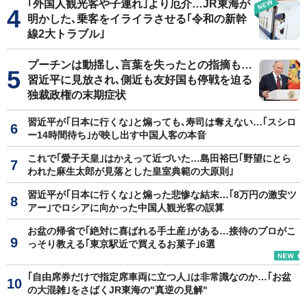
｢外国人観光客や子連れ｣より厄介…JR東海が
明かした､乗客をイライラさせる｢令和の新幹
線2大トラブル｣
プーチンは動揺し､言葉を失ったとの指摘も…
習近平に見放され､側近も友好国も停戦を迫る
独裁政権の末期症状
習近平が｢日本に行くな｣と煽っても､寿司は奪えない…｢スシロ
ー14時間待ち｣が映し出す中国人客の本音
これで｢愛子天皇｣はかえって近づいた…島田裕巳｢野望にとら
われた麻生太郎が見落とした皇室典範の大原則｣
習近平が｢日本に行くな｣と煽った悲惨な結末…｢8万円の激安ツ
アー｣でロシアに向かった中国人観光客の誤算
お盆の帰省で｢絶対に喜ばれる手土産｣がある…接待のプロがこ
っそり教える｢東京駅近で買えるお菓子｣6選
｢自由席券だけで指定席車両に立つ人｣は非常識なのか…｢お盆
の大混雑｣をさばくJR東海の"真逆の見解"