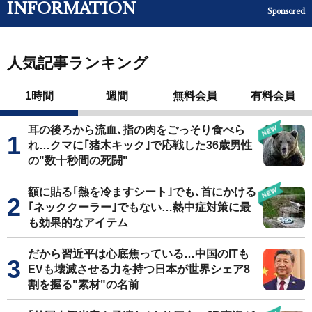
INFORMATION
Sponsored
人気記事ランキング
1時間
週間
無料会員
有料会員
耳の後ろから流血､指の肉をごっそり食べら
れ…クマに｢猪木キック｣で応戦した36歳男性
の"数十秒間の死闘"
額に貼る｢熱を冷ますシート｣でも､首にかける
｢ネッククーラー｣でもない…熱中症対策に最
も効果的なアイテム
だから習近平は心底焦っている…中国のITも
EVも壊滅させる力を持つ日本が世界シェア8
割を握る"素材"の名前