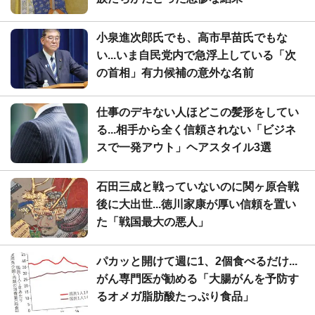
小泉進次郎氏でも、高市早苗氏でもな
い...いま自民党内で急浮上している「次
の首相」有力候補の意外な名前
仕事のデキない人ほどこの髪形をしてい
る...相手から全く信頼されない「ビジネ
スで一発アウト」ヘアスタイル3選
石田三成と戦っていないのに関ヶ原合戦
後に大出世...徳川家康が厚い信頼を置い
た「戦国最大の悪人」
パカッと開けて週に1、2個食べるだけ...
がん専門医が勧める「大腸がんを予防す
るオメガ脂肪酸たっぷり食品」