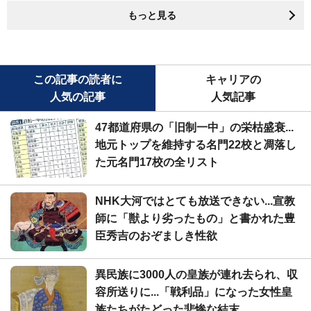
もっと見る
この記事の読者に
キャリアの
人気の記事
人気記事
47都道府県の「旧制一中」の栄枯盛衰...
地元トップを維持する名門22校と凋落し
た元名門17校の全リスト
NHK大河ではとても放送できない...宣教
師に「獣より劣ったもの」と書かれた豊
臣秀吉のおぞましき性欲
異民族に3000人の皇族が連れ去られ、収
容所送りに...「戦利品」になった女性皇
族たちがたどった悲惨な結末