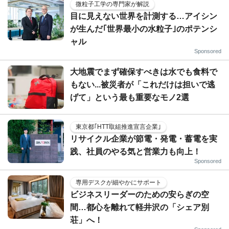
微粒子工学の専門家が解説
目に見えない世界を計測する…アイシン
が生んだ｢世界最小の水粒子｣のポテンシ
ャル
Sponsored
大地震でまず確保すべきは水でも食料で
もない...被災者が「これだけは担いで逃
げて」という最も重要なモノ2選
東京都｢HTT取組推進宣言企業｣
リサイクル企業が節電・発電・蓄電を実
践、社員のやる気と営業力も向上！
Sponsored
専用デスクが細やかにサポート
ビジネスリーダーのための安らぎの空
間…都心を離れて軽井沢の「シェア別
荘」へ！