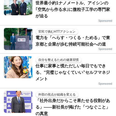
世界最小約1ナノメートル、アイシンの
｢空気から作る水｣に微粒子工学の専門家
が迫る
Sponsored
官民で挑むHTTアクション
電力を「へらす・つくる・ためる」で東
京都と企業が歩む持続可能社会への道
Sponsored
自分を整えるための健康習慣
仕事に家事と慌ただしい毎日でもでき
る、“完璧じゃなくていい”セルフマネジ
メント
Sponsored
外部の視点が組織を変える
「社外出身だからこそ果たせる役割があ
る」――新社長が掲げた「つなぐこと」
の真意