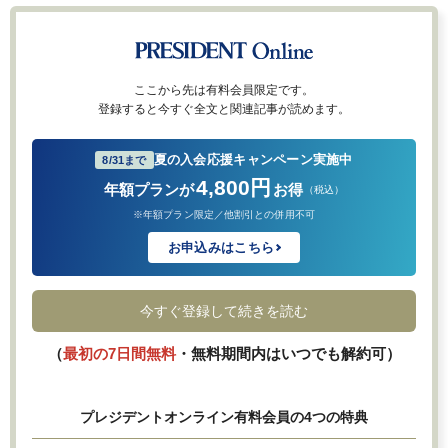
ここから先は有料会員限定です。
登録すると今すぐ全文と関連記事が読めます。
夏の入会応援キャンペーン実施中
8/31まで
4,800円
年額プランが
お得
（税込）
※年額プラン限定／他割引との併用不可
お申込みはこちら
今すぐ登録して続きを読む
（
最初の7日間無料
・無料期間内はいつでも解約可）
プレジデントオンライン有料会員の4つの特典