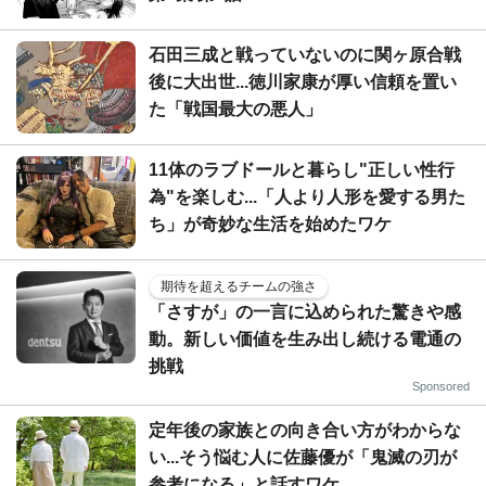
石田三成と戦っていないのに関ヶ原合戦
後に大出世...徳川家康が厚い信頼を置い
た「戦国最大の悪人」
11体のラブドールと暮らし"正しい性行
為"を楽しむ...「人より人形を愛する男た
ち」が奇妙な生活を始めたワケ
期待を超えるチームの強さ
「さすが」の一言に込められた驚きや感
動。新しい価値を生み出し続ける電通の
挑戦
Sponsored
定年後の家族との向き合い方がわからな
い...そう悩む人に佐藤優が「鬼滅の刃が
参考になる」と話すワケ