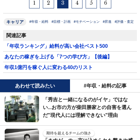
1
2
3
4
5
6
キャリア
#年収・給料
#目標・計画
#モチベーション
#昇進
#評価・査定
関連記事
「年収ランキング」給料が高い会社ベスト500
あなたの稼ぎを上げる「7つの学び方」【後編】
年収1億円を稼ぐ人に変わる40のリスト
あわせて読みたい
#年収・給料の記事
「秀吉と一緒になるのがイヤ」ではな
い...お市の方が柴田勝家との自害を選ん
だ"現代人には理解できない"理由
期待を超えるチームの強さ