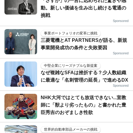
「さすが」の一言に込められた驚きや感
動。新しい価値を生み出し続ける電通の
挑戦
Sponsored
事業ポートフォリオの変革に挑戦
三菱電機とAT PARTNERSが語る、新規
事業開発成功の条件と失敗要因
Sponsored
中堅企業にリーズナブルな新提案
なぜ複雑なSFAは挫折する？少人数組織
に最適な「名刺管理の延長」で進めるDX
Sponsored
NHK大河ではとても放送できない...宣教
師に「獣より劣ったもの」と書かれた豊
臣秀吉のおぞましき性欲
世界的自動車部品メーカーの挑戦