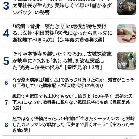
太郎社長が生んだ､美味しくて早い｢儲かるダ
シパック｣の秘密
｢転倒→骨折→寝たきり｣の老後が待ち受け
る…医師･和田秀樹｢60代になったら真っ先に
断捨離すべきもの｣【定年後の黄金期3選】
そりゃ本能寺を襲いたくなるわ…古城探訪家
が岐阜に2つある｢あけち城｣を訪ね実感し
た"光秀→信長の恨み"【豊臣兄弟！3選】
なぜ柴田勝家は｢賤ケ岳｣であっさり負けたのか…秀吉がこっそ
り工作していた勝家配下の｢大物武将｣の裏切り
織田でも武田でも上杉でもない…信長より20年早く｢最初の天
下人｣になった､教科書に載らない戦国武将の名前【豊臣兄弟！
3選】
魚ではなく怪物だった…44年前に｢生きたシーラカンス｣と対峙
したカメラマンが戦慄した"天井まで届くオーラ"【変わった生
き物3選】