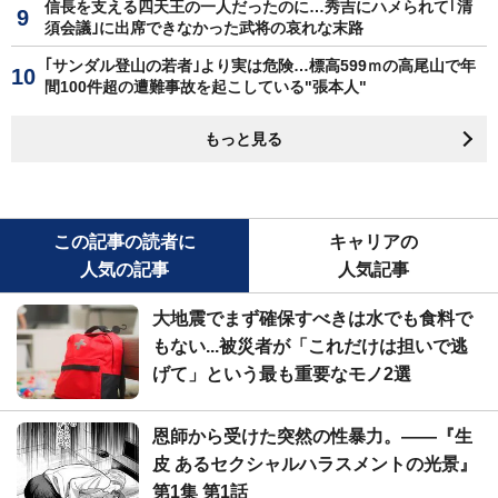
信長を支える四天王の一人だったのに…秀吉にハメられて｢清
須会議｣に出席できなかった武将の哀れな末路
｢サンダル登山の若者｣より実は危険…標高599ｍの高尾山で年
間100件超の遭難事故を起こしている"張本人"
もっと見る
この記事の読者に
キャリアの
人気の記事
人気記事
大地震でまず確保すべきは水でも食料で
もない...被災者が「これだけは担いで逃
げて」という最も重要なモノ2選
恩師から受けた突然の性暴力。――『生
皮 あるセクシャルハラスメントの光景』
第1集 第1話