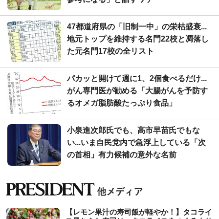
47都道府県の「旧制一中」の栄枯盛衰...
地元トップを維持する名門22校と凋落し
た元名門17校の全リスト
パカッと開けて週に1、2個食べるだけ...
がん専門医が勧める「大腸がんを予防す
るオメガ脂肪酸たっぷり食品」
小泉進次郎氏でも、高市早苗氏でもな
い...いま自民党内で急浮上している「次
の首相」有力候補の意外な名前
【レモン果汁の寿司飯が軽やか！】タコライ