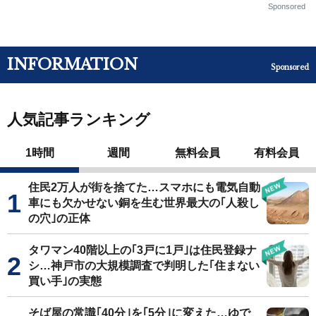
Sponsored
INFORMATION
Sponsored
人気記事ランキング
1時間
週間
無料会員
有料会員
住民2万人が街を捨てた…スマホにも電気自動
車にも欠かせない銅を生む世界最大の｢人殺し
の穴｣の正体
タワマン40階以上の｢3戸に1戸｣は住民登録ナ
シ…神戸市の大規模調査で判明した｢住まない
買い手｣の実態
そば屋の常識｢40分｣を｢5分｣に変えた…ゆで