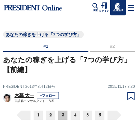
会員登録
検索
ログイン
あなたの稼ぎを上げる「7つの学び方」
#1
#2
あなたの稼ぎを上げる「7つの学び方」
【前編】
PRESIDENT 2013年8月12日号
2015/11/17 8:30
木暮 太一
+フォロー
言語化コンサルタント、作家
1
2
3
4
5
6