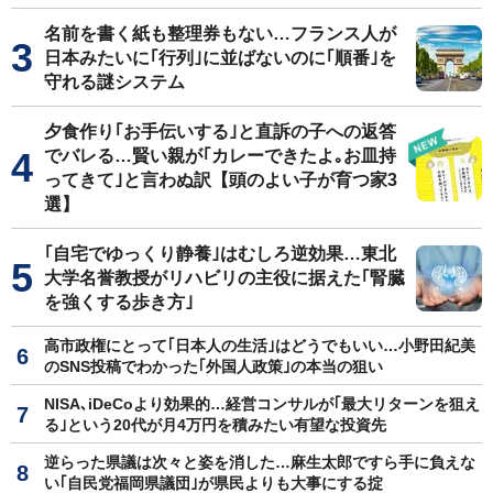
名前を書く紙も整理券もない…フランス人が
日本みたいに｢行列｣に並ばないのに｢順番｣を
守れる謎システム
夕食作り｢お手伝いする｣と直訴の子への返答
でバレる…賢い親が｢カレーできたよ｡お皿持
ってきて｣と言わぬ訳【頭のよい子が育つ家3
選】
｢自宅でゆっくり静養｣はむしろ逆効果…東北
大学名誉教授がリハビリの主役に据えた｢腎臓
を強くする歩き方｣
高市政権にとって｢日本人の生活｣はどうでもいい…小野田紀美
のSNS投稿でわかった｢外国人政策｣の本当の狙い
NISA､iDeCoより効果的…経営コンサルが｢最大リターンを狙え
る｣という20代が月4万円を積みたい有望な投資先
逆らった県議は次々と姿を消した…麻生太郎ですら手に負えな
い｢自民党福岡県議団｣が県民よりも大事にする掟