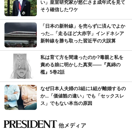
い」皇室研究家が悠仁さま成年式を見て
そう確信したワケ
「日本の新幹線」を売らずに済んでよか
った...「走るほど大赤字」インドネシア
新幹線を勝ち取った習近平の大誤算
私は育て方を間違ったのか?毒親と私を
責める娘に明かした真実――『真綿の
檻』5巻2話
なぜ日本人夫婦の3組に1組が離婚するの
か...「価値観の違い」でも「セックスレ
ス」でもない本当の原因