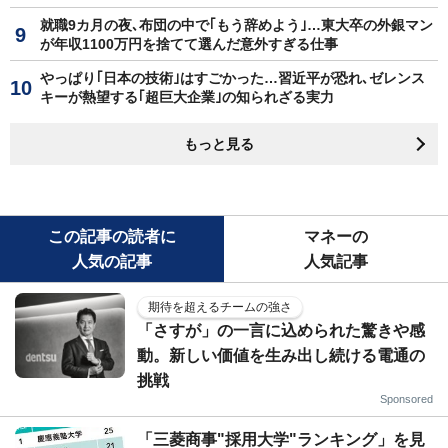
就職9カ月の夜､布団の中で｢もう辞めよう｣…東大卒の外銀マン
が年収1100万円を捨てて選んだ意外すぎる仕事
やっぱり｢日本の技術｣はすごかった…習近平が恐れ､ゼレンス
キーが熱望する｢超巨大企業｣の知られざる実力
もっと見る
この記事の読者に
マネーの
人気の記事
人気記事
期待を超えるチームの強さ
「さすが」の一言に込められた驚きや感
動。新しい価値を生み出し続ける電通の
挑戦
Sponsored
「三菱商事"採用大学"ランキング」を見