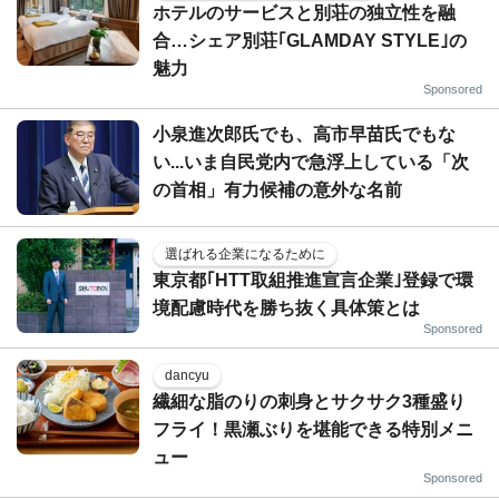
ホテルのサービスと別荘の独立性を融
合…シェア別荘｢GLAMDAY STYLE｣の
魅力
Sponsored
小泉進次郎氏でも、高市早苗氏でもな
い...いま自民党内で急浮上している「次
の首相」有力候補の意外な名前
選ばれる企業になるために
東京都｢HTT取組推進宣言企業｣登録で環
境配慮時代を勝ち抜く具体策とは
Sponsored
dancyu
繊細な脂のりの刺身とサクサク3種盛り
フライ！黒瀬ぶりを堪能できる特別メニ
ュー
Sponsored