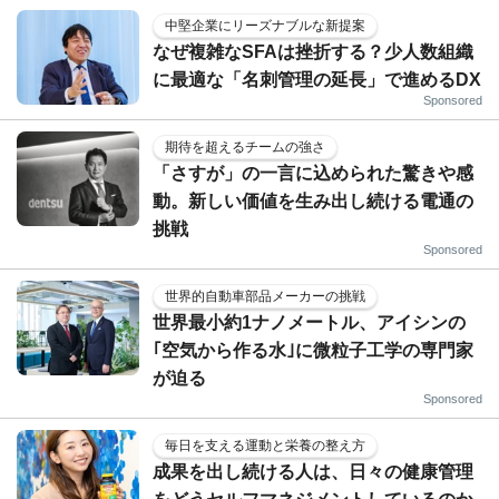
中堅企業にリーズナブルな新提案
なぜ複雑なSFAは挫折する？少人数組織
に最適な「名刺管理の延長」で進めるDX
Sponsored
期待を超えるチームの強さ
「さすが」の一言に込められた驚きや感
動。新しい価値を生み出し続ける電通の
挑戦
Sponsored
世界的自動車部品メーカーの挑戦
世界最小約1ナノメートル、アイシンの
｢空気から作る水｣に微粒子工学の専門家
が迫る
Sponsored
毎日を支える運動と栄養の整え方
成果を出し続ける人は、日々の健康管理