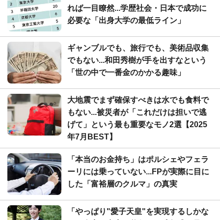
れば一目瞭然...学歴社会・日本で成功に
必要な「出身大学の最低ライン」
ギャンブルでも、旅行でも、美術品収集
でもない...和田秀樹が手を出すなという
「世の中で一番金のかかる趣味」
大地震でまず確保すべきは水でも食料で
もない...被災者が「これだけは担いで逃
げて」という最も重要なモノ2選【2025
年7月BEST】
「本当のお金持ち」はポルシェやフェラ
ーリには乗っていない...FPが実際に目に
した「富裕層のクルマ」の真実
「やっぱり"愛子天皇"を実現するしかな