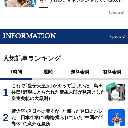
をどうセルフマネジメントしているのか
——
Sponsored
INFORMATION
Sponsored
人気記事ランキング
1時間
週間
無料会員
有料会員
これで｢愛子天皇｣はかえって近づいた…島田
裕巳｢野望にとらわれた麻生太郎が見落とした
皇室典範の大原則｣
習近平が｢日本に売るな｣と煽った翌日にバレ
た…日本企業に6割を握られていた"中国の半
導体"の意外な急所