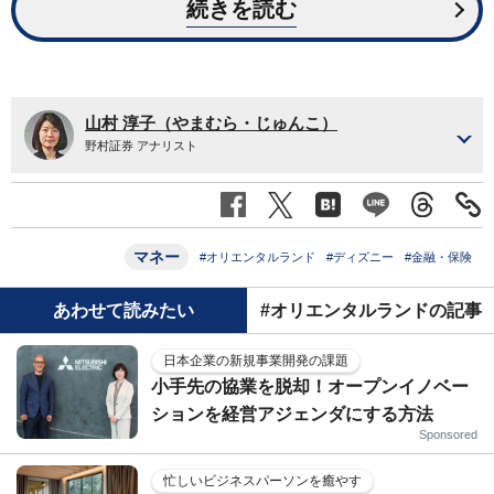
続きを読む
山村 淳子（やまむら・じゅんこ）
野村証券 アナリスト
マネー
#オリエンタルランド
#ディズニー
#金融・保険
あわせて読みたい
#オリエンタルランドの記事
日本企業の新規事業開発の課題
小手先の協業を脱却！オープンイノベー
ションを経営アジェンダにする方法
Sponsored
忙しいビジネスパーソンを癒やす