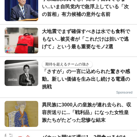
い...いま自民党内で急浮上している「次
の首相」有力候補の意外な名前
大地震でまず確保すべきは水でも食料で
もない...被災者が「これだけは担いで逃
げて」という最も重要なモノ2選
期待を超えるチームの強さ
「さすが」の一言に込められた驚きや感
動。新しい価値を生み出し続ける電通の
挑戦
Sponsored
異民族に3000人の皇族が連れ去られ、収
容所送りに...「戦利品」になった女性皇
族たちがたどった悲惨な結末