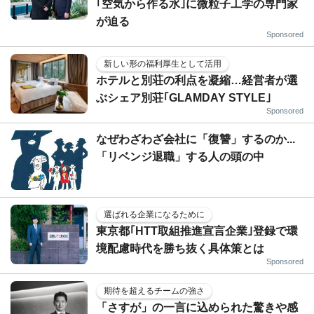
｢空気から作る水｣に微粒子工学の専門家
が迫る
Sponsored
新しい形の福利厚生として活用
ホテルと別荘の利点を凝縮…経営者が選
ぶシェア別荘｢GLAMDAY STYLE｣
Sponsored
なぜわざわざ会社に「復讐」するのか...
「リベンジ退職」する人の頭の中
選ばれる企業になるために
東京都｢HTT取組推進宣言企業｣登録で環
境配慮時代を勝ち抜く具体策とは
Sponsored
期待を超えるチームの強さ
「さすが」の一言に込められた驚きや感