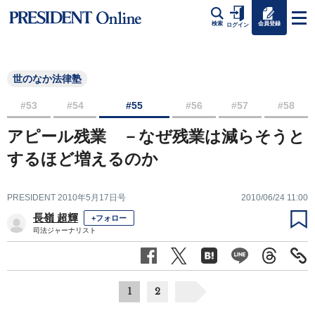
会員登録
検索
ログイン
世のなか法律塾
#53
#54
#55
#56
#57
#58
アピール残業 －なぜ残業は減らそうと
するほど増えるのか
PRESIDENT 2010年5月17日号
2010/06/24 11:00
長嶺 超輝
+フォロー
司法ジャーナリスト
1
2