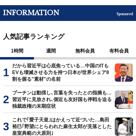
INFORMATION
Sponsored
人気記事ランキング
1時間
週間
無料会員
有料会員
だから習近平は心底焦っている…中国のITも
EVも壊滅させる力を持つ日本が世界シェア8
割を握る"素材"の名前
プーチンは動揺し､言葉を失ったとの指摘も…
習近平に見放され､側近も友好国も停戦を迫る
独裁政権の末期症状
これで｢愛子天皇｣はかえって近づいた…島田
裕巳｢野望にとらわれた麻生太郎が見落とした
皇室典範の大原則｣