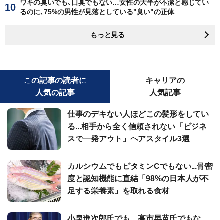
ワキの臭いでも､口臭でもない…女性の大半が不潔と感じてい
るのに､75%の男性が見落としている"臭い"の正体
もっと見る
この記事の読者に
キャリアの
人気の記事
人気記事
仕事のデキない人ほどこの髪形をしてい
る...相手から全く信頼されない「ビジネ
スで一発アウト」ヘアスタイル3選
カルシウムでもビタミンCでもない...骨密
度と認知機能に直結「98%の日本人が不
足する栄養素」を取れる食材
小泉進次郎氏でも、高市早苗氏でもな