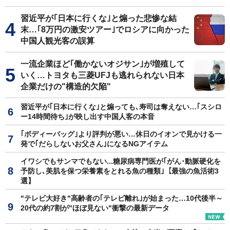
習近平が｢日本に行くな｣と煽った悲惨な結
末…｢8万円の激安ツアー｣でロシアに向かった
中国人観光客の誤算
一流企業ほど｢働かないオジサン｣が増殖して
いく…トヨタも三菱UFJも逃れられない日本
企業だけの"構造的欠陥"
習近平が｢日本に行くな｣と煽っても､寿司は奪えない…｢スシロ
ー14時間待ち｣が映し出す中国人客の本音
｢ボディーバッグ｣より評判が悪い…休日のイオンで見かける一
発で｢だらしないお父さん｣になるNGアイテム
イワシでもサンマでもない...糖尿病専門医が｢がん･動脈硬化を
予防し､美肌を保つ栄養素をとれる魚の種類｣【最強の魚活術3
選】
"テレビ大好き"高齢者の｢テレビ離れ｣が始まった…10代後半～
20代の約7割が"ほぼ見ない"衝撃の最新データ