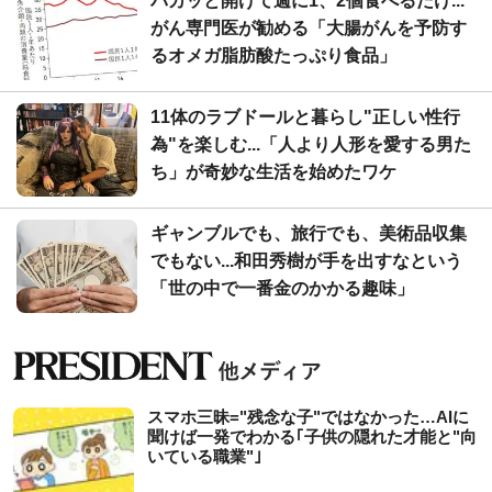
パカッと開けて週に1、2個食べるだけ...
がん専門医が勧める「大腸がんを予防す
るオメガ脂肪酸たっぷり食品」
11体のラブドールと暮らし"正しい性行
為"を楽しむ...「人より人形を愛する男た
ち」が奇妙な生活を始めたワケ
ギャンブルでも、旅行でも、美術品収集
でもない...和田秀樹が手を出すなという
「世の中で一番金のかかる趣味」
スマホ三昧="残念な子"ではなかった…AIに
聞けば一発でわかる｢子供の隠れた才能と"向
いている職業"｣