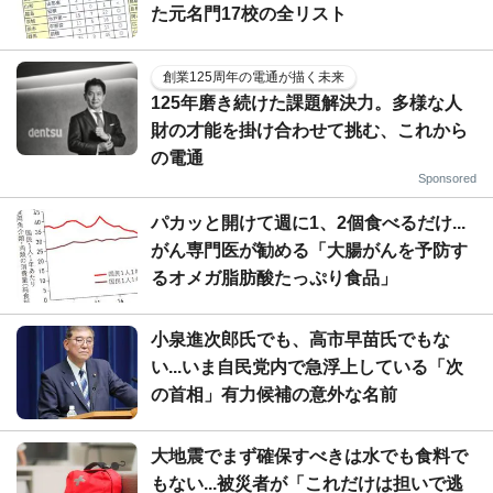
た元名門17校の全リスト
創業125周年の電通が描く未来
125年磨き続けた課題解決力。多様な人
財の才能を掛け合わせて挑む、これから
の電通
Sponsored
パカッと開けて週に1、2個食べるだけ...
がん専門医が勧める「大腸がんを予防す
るオメガ脂肪酸たっぷり食品」
小泉進次郎氏でも、高市早苗氏でもな
い...いま自民党内で急浮上している「次
の首相」有力候補の意外な名前
大地震でまず確保すべきは水でも食料で
もない...被災者が「これだけは担いで逃