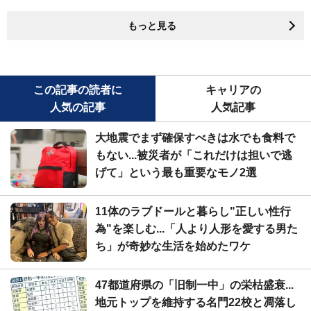
もっと見る
この記事の読者に
キャリアの
人気の記事
人気記事
大地震でまず確保すべきは水でも食料で
もない...被災者が「これだけは担いで逃
げて」という最も重要なモノ2選
11体のラブドールと暮らし"正しい性行
為"を楽しむ...「人より人形を愛する男た
ち」が奇妙な生活を始めたワケ
47都道府県の「旧制一中」の栄枯盛衰...
地元トップを維持する名門22校と凋落し