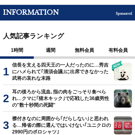
INFORMATION
Sponsored
人気記事ランキング
1時間
週間
無料会員
有料会員
信長を支える四天王の一人だったのに…秀吉
にハメられて｢清須会議｣に出席できなかった
武将の哀れな末路
耳の後ろから流血､指の肉をごっそり食べら
れ…クマに｢猪木キック｣で応戦した36歳男性
の"数十秒間の死闘"
襟付きなのに周囲から｢だらしない｣と思われ
る…帰省の際に選んではいけない｢ユニクロの
2990円のポロシャツ｣