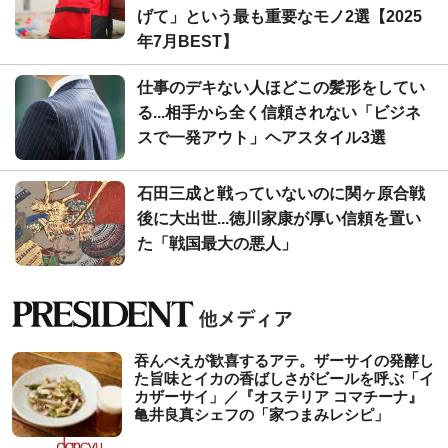
げて」という最も重要なモノ2選【2025
年7月BEST】
仕事のデキない人ほどこの髪形をしてい
る...相手から全く信頼されない「ビジネ
スで一発アウト」ヘアスタイル3選
石田三成と戦っていないのに関ヶ原合戦
後に大出世...徳川家康が厚い信頼を置い
た「戦国最大の悪人」
吞んべえが歓喜するアテ。ザーサイの発酵し
た旨味とイカの香ばしさがビールを呼ぶ「イ
カザーサイ」／『オステリア コマチーナ』
⻲井良真シェフの「家つまみレシピ」