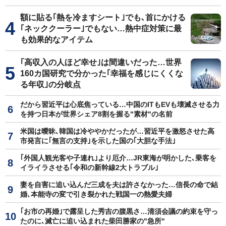
額に貼る｢熱を冷ますシート｣でも､首にかける
｢ネッククーラー｣でもない…熱中症対策に最
も効果的なアイテム
｢高収入の人ほど幸せ｣は間違いだった…世界
160カ国研究で分かった｢幸福を感じにくくな
る年収｣の分岐点
だから習近平は心底焦っている…中国のITもEVも壊滅させる力
を持つ日本が世界シェア8割を握る"素材"の名前
米国は曖昧､韓国は冷ややかだったが…習近平を激怒させた高
市発言に｢無言の支持｣を示した国の｢大胆な手法｣
｢外国人観光客や子連れ｣より厄介…JR東海が明かした､乗客を
イライラさせる｢令和の新幹線2大トラブル｣
妻を自害に追い込んだ三成を夫は許さなかった…信長の命で結
婚､本能寺の変で引き裂かれた戦国一の熱愛夫婦
｢お市の再婚｣で露呈した秀吉の腹黒さ…清須会議の約束を守っ
たのに､滅亡に追い込まれた柴田勝家の"急所"