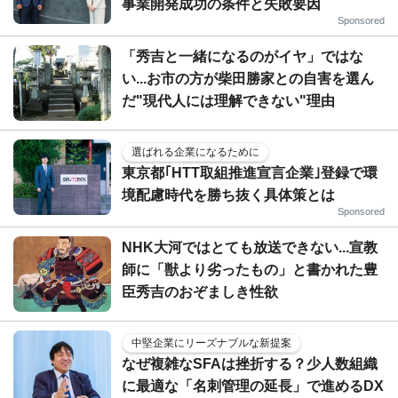
事業開発成功の条件と失敗要因
Sponsored
「秀吉と一緒になるのがイヤ」ではな
い...お市の方が柴田勝家との自害を選ん
だ"現代人には理解できない"理由
選ばれる企業になるために
東京都｢HTT取組推進宣言企業｣登録で環
境配慮時代を勝ち抜く具体策とは
Sponsored
NHK大河ではとても放送できない...宣教
師に「獣より劣ったもの」と書かれた豊
臣秀吉のおぞましき性欲
中堅企業にリーズナブルな新提案
なぜ複雑なSFAは挫折する？少人数組織
に最適な「名刺管理の延長」で進めるDX