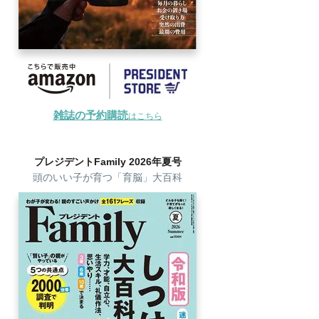
雑誌の予約購読
はこちら
プレジデントFamily 2026年夏号
頭のいい子が育つ「育脳」大百科