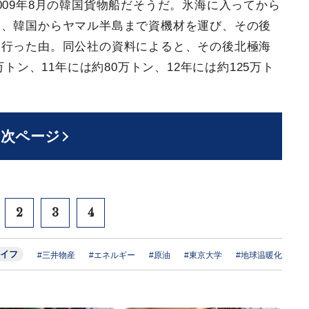
009年8月の韓国貨物船だそうだ。氷海に入ってから
い、韓国からヤマル半島まで資機材を運び、その後
て行った由。同公社の資料によると、その後北極海
万トン、11年には約80万トン、12年には約125万ト
次ページ
2
3
4
イフ
#三井物産
#エネルギー
#原油
#東京大学
#地球温暖化