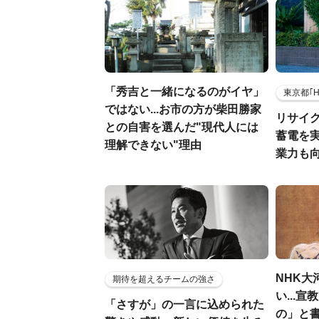
「秀吉と一緒になるのがイヤ」
東京都｢
ではない...お市の方が柴田勝家
リサイ
との自害を選んだ"現代人には
蓄電を
理解できない"理由
業力も
NHK大
期待を超えるチームの強さ
い...
「さすが」の一言に込められた
の」と