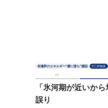
岩瀬昇のエネルギー“腑に落ち”講話
#三井物産
#1
「氷河期が近いから
誤り