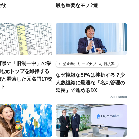
性欲
最も重要なモノ2選
府県の「旧制一中」の栄
中堅企業にリーズナブルな新提案
..地元トップを維持する
なぜ複雑なSFAは挫折する？少
校と凋落した元名門17校
人数組織に最適な「名刺管理の
スト
延長」で進めるDX
Sponsored