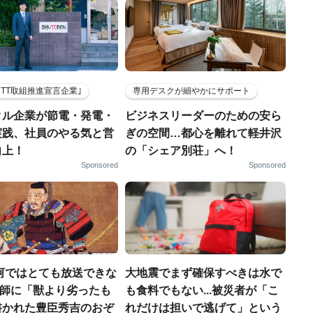
HTT取組推進宣言企業｣
専用デスクが細やかにサポート
クル企業が節電・発電・
ビジネスリーダーのための安ら
実践、社員のやる気と営
ぎの空間…都心を離れて軽井沢
向上！
の「シェア別荘」へ！
Sponsored
Sponsored
河ではとても放送できな
大地震でまず確保すべきは水で
宣教師に「獣より劣ったも
も食料でもない...被災者が「こ
書かれた豊臣秀吉のおぞ
れだけは担いで逃げて」という