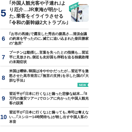
｢外国人観光客や子連れ｣よ
り厄介…JR東海が明かし
た､乗客をイライラさせる
｢令和の新幹線2大トラブル｣
｢お市の再婚｣で露呈した秀吉の腹黒さ…清須会議
の約束を守ったのに､滅亡に追い込まれた柴田勝家
の"急所"
プーチンは動揺し､言葉を失ったとの指摘も…習近
平に見放され､側近も友好国も停戦を迫る独裁政権
の末期症状
米国は曖昧､韓国は冷ややかだったが…習近平を激
怒させた高市発言に｢無言の支持｣を示した国の｢大
胆な手法｣
習近平が｢日本に行くな｣と煽った悲惨な結末…｢8
万円の激安ツアー｣でロシアに向かった中国人観光
客の誤算
習近平が｢日本に行くな｣と煽っても､寿司は奪えな
い…｢スシロー14時間待ち｣が映し出す中国人客の
本音