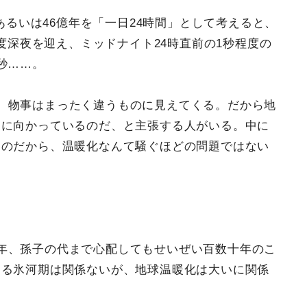
年あるいは46億年を「一日24時間」として考えると、
一度深夜を迎え、ミッドナイト24時直前の1秒程度の
秒……。
、物事はまったく違うものに見えてくる。だから地
期に向かっているのだ、と主張する人がいる。中に
るのだから、温暖化なんて騒ぐほどの問題ではない
年、孫子の代まで心配してもせいぜい百数十年のこ
くる氷河期は関係ないが、地球温暖化は大いに関係