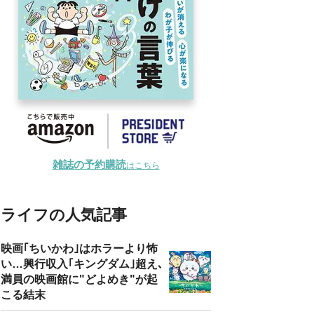
雑誌の予約購読
はこちら
ライフの人気記事
映画｢ちいかわ｣はホラーより怖
い…興行収入｢キングダム｣超え､
満員の映画館に"どよめき"が起
こる結末