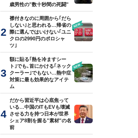
歳男性の"数十秒間の死闘"
襟付きなのに周囲から｢だら
しない｣と思われる…帰省の
際に選んではいけない｢ユニ
クロの2990円のポロシャ
ツ｣
額に貼る｢熱を冷ますシー
ト｣でも､首にかける｢ネック
クーラー｣でもない…熱中症
対策に最も効果的なアイテ
ム
だから習近平は心底焦って
いる…中国のITもEVも壊滅
させる力を持つ日本が世界
シェア8割を握る"素材"の名
前