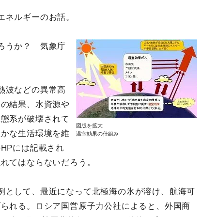
エネルギーのお話。
ろうか？ 気象庁
。
熱波などの異常高
その結果、水資源や
生態系が破壊されて
図版を拡大
豊かな生活環境を維
温室効果の仕組み
HPには記載され
忘れてはならないだろう。
例として、最近になって北極海の氷が溶け、航海可
げられる。ロシア国営原子力公社によると、外国商