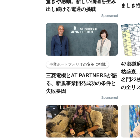
驚きや感動。新しい価値を生み
ましき
出し続ける電通の挑戦
Sponsored
47都道
事業ポートフォリオの変革に挑戦
枯盛衰.
三菱電機とAT PARTNERSが語
名門22
る、新規事業開発成功の条件と
の全リ
失敗要因
Sponsored